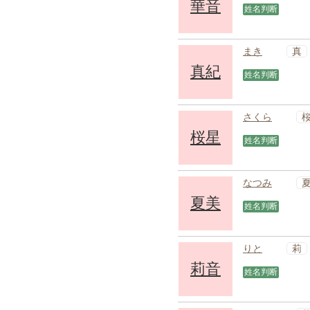
華音
姓名判断
真
まき
真紀
姓名判断
さくら
桜星
姓名判断
なつみ
夏美
姓名判断
莉
りと
莉音
姓名判断