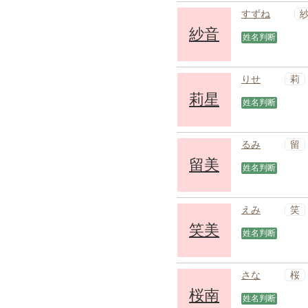
すずね
紗音
姓名判断
莉
りせ
莉星
姓名判断
留
るみ
留美
姓名判断
笑
えみ
笑美
姓名判断
桜
さな
桜南
姓名判断