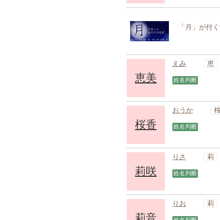
「月」が付く
恵
えみ
恵美
姓名判断
おうか
桜香
姓名判断
莉
りさ
莉咲
姓名判断
莉
りお
莉音