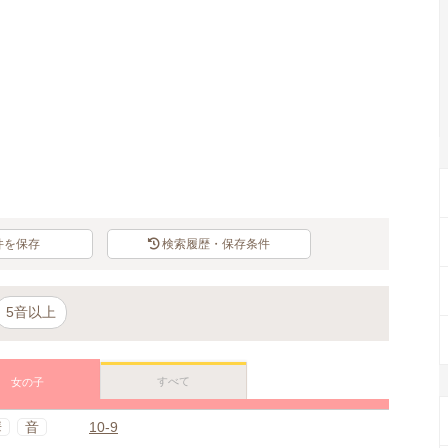
件を保存
検索履歴・保存条件
5音以上
すべて
女の子
華
音
10-9