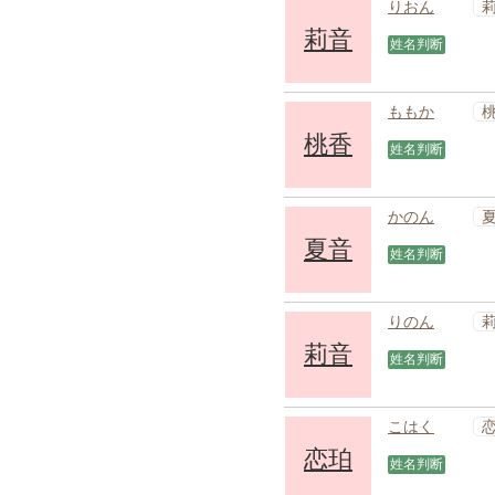
りおん
莉音
姓名判断
ももか
桃香
姓名判断
かのん
夏音
姓名判断
りのん
莉音
姓名判断
こはく
恋珀
姓名判断