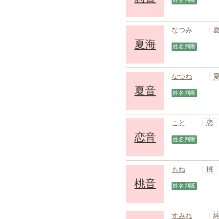
姓名判断
なつみ
夏海
姓名判断
なつね
夏音
姓名判断
恋
こと
恋音
姓名判断
桃
もね
桃音
姓名判断
すみれ