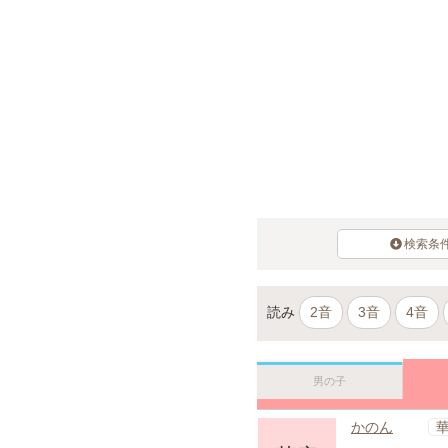
検索条
読み
2音
3音
4音
男の子
かのん