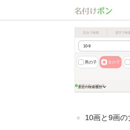
読みで検索
漢字で検
男の子
女の子
名付けポンの使い方
直近の検索履歴
10画と9画の