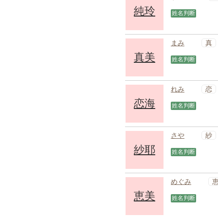
純玲
姓名判断
真
まみ
真美
姓名判断
恋
れみ
恋海
姓名判断
紗
さや
紗耶
姓名判断
めぐみ
恵美
姓名判断