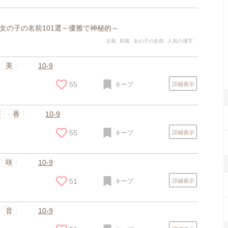
女の子の名前101選～優雅で神秘的～
古風
和風
女の子の名前
人気の漢字
美
10-9
55
キープ
詳細表示
桜
香
10-9
55
キープ
詳細表示
咲
10-9
51
キープ
詳細表示
音
10-9