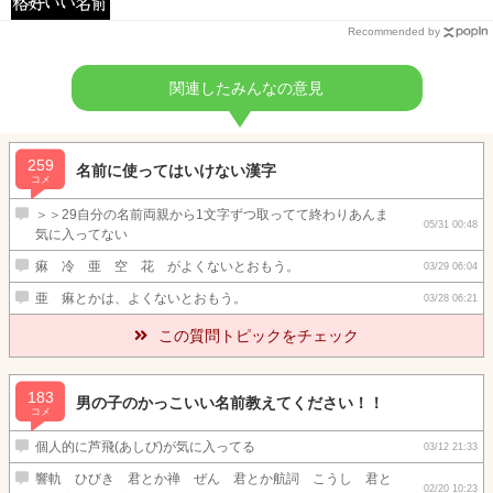
Recommended by
関連したみんなの意見
259
名前に使ってはいけない漢字
コメ
＞＞29自分の名前両親から1文字ずつ取ってて終わりあんま
05/31 00:48
気に入ってない
痳 冷 亜 空 花 がよくないとおもう。
03/29 06:04
亜 痳とかは、よくないとおもう。
03/28 06:21
この質問トピックをチェック
183
男の子のかっこいい名前教えてください！！
コメ
個人的に芦飛(あしび)が気に入ってる
03/12 21:33
響軌 ひびき 君とか禅 ぜん 君とか航詞 こうし 君と
02/20 10:23