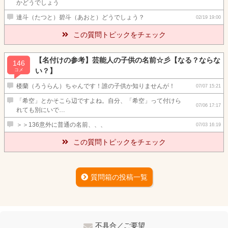
かどうでしょう
達斗（たつと）碧斗（あおと）どうでしょう？
02/19 19:00
この質問トピックをチェック
【名付けの参考】芸能人の子供の名前☆彡【なる？ならな
146
い？】
コメ
楼蘭（ろうらん）ちゃんです！誰の子供か知りませんが！
07/07 15:21
「希空」とかそこら辺ですよね。自分、「希空」って付けら
07/06 17:17
れても別にいで…
＞＞136意外に普通の名前、、、
07/03 16:19
この質問トピックをチェック
質問箱の投稿一覧
不具合／ご要望