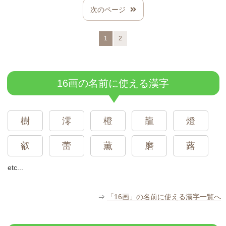
次のページ
1
2
16画の名前に使える漢字
樹
澪
橙
龍
燈
叡
蕾
薫
磨
蕗
etc...
⇒
「16画」の名前に使える漢字一覧へ