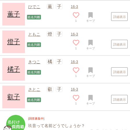
薫
子
ひでこ
16-3
薫子
詳細表示
姓名判断
1
キープ
燈
子
ともこ
16-3
燈子
詳細表示
姓名判断
1
キープ
橘
子
きつこ
16-3
橘子
詳細表示
姓名判断
1
キープ
叡
子
さとこ
16-3
叡子
詳細表示
姓名判断
1
キープ
[回答募集中]
玖音って名前どうでしょうか？