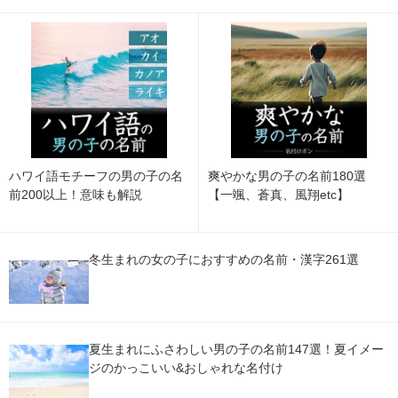
ハワイ語モチーフの男の子の名
爽やかな男の子の名前180選
前200以上！意味も解説
【一颯、蒼真、風翔etc】
冬生まれの女の子におすすめの名前・漢字261選
夏生まれにふさわしい男の子の名前147選！夏イメー
ジのかっこいい&おしゃれな名付け