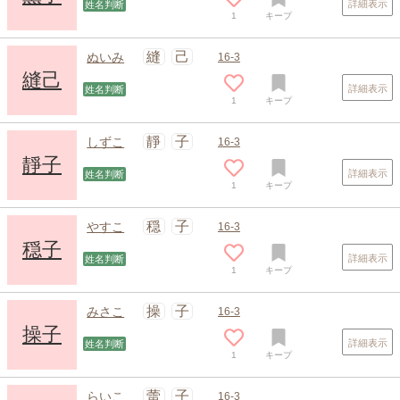
詳細表示
姓名判断
1
キープ
縫
己
ぬいみ
16-3
縫己
詳細表示
姓名判断
1
キープ
靜
子
しずこ
16-3
靜子
詳細表示
姓名判断
1
キープ
穏
子
やすこ
16-3
穏子
詳細表示
姓名判断
1
キープ
操
子
みさこ
16-3
操子
詳細表示
姓名判断
1
キープ
蕾
子
らいこ
16-3