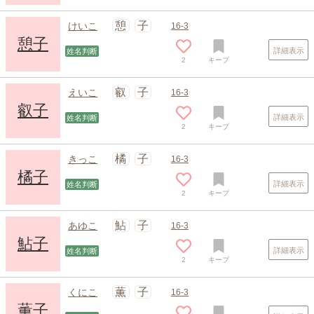
憩
子
けいこ
16-3
憩子
詳細表示
姓名判断
2
キープ
叡
子
えいこ
16-3
叡子
詳細表示
姓名判断
2
キープ
橘
子
きっこ
16-3
橘子
詳細表示
姓名判断
2
キープ
鮎
子
あゆこ
16-3
鮎子
詳細表示
姓名判断
2
キープ
薫
子
くにこ
16-3
薫子