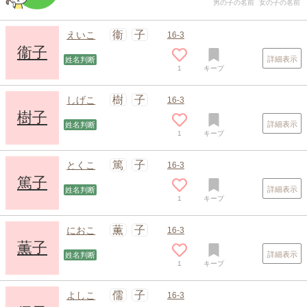
男の子の名前
女の子の名前
衞
子
えいこ
16-3
衞子
詳細表示
姓名判断
1
キープ
樹
子
しげこ
16-3
樹子
詳細表示
姓名判断
1
キープ
篤
子
とくこ
16-3
篤子
詳細表示
姓名判断
1
キープ
薫
子
におこ
16-3
薫子
詳細表示
姓名判断
1
キープ
儒
子
よしこ
16-3