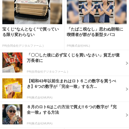
宝くじ“なんとなく”で買ってい
「たばこ税なし」思わぬ朗報に
る限り変わらない
喫煙者が群がる新型タバコ
PR(合同会社デジタルファーム )
PR(株式会社HAL)
「〇〇した後に必ず宝くじを買いなさい」貧乏が億
万長者に
PR(合同会社デジタルファーム )
【昭和43年以前生まれはロト６この数字を買うべ
き】6つの数字が「完全一致」する方...
PR(株式会社MURA)
８月のロト6はこの方法で買え!!６つの数字が『完
全一致』する方法
PR(株式会社MURA)