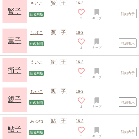
賢
子
さとこ
16-3
賢子
詳細表示
姓名判断
3
キープ
薫
子
しげこ
16-3
薫子
詳細表示
姓名判断
2
キープ
スポンサードリンク
衛
子
えいこ
16-3
衛子
詳細表示
姓名判断
2
キープ
親
子
ちかこ
16-3
親子
詳細表示
姓名判断
2
キープ
鮎
子
あゆね
16-3
鮎子
詳細表示
姓名判断
2
キープ