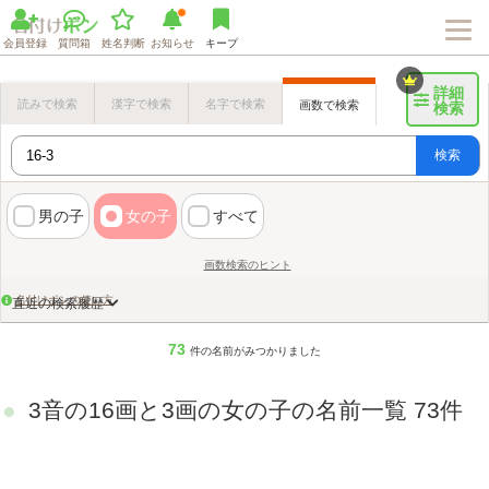
会員登録
質問箱
姓名判断
お知らせ
キープ
詳細
読みで検索
漢字で検索
名字で検索
画数で検索
検索
検索
男の子
女の子
すべて
画数検索のヒント
名付けポンの使い方
直近の検索履歴
73
件の名前がみつかりました
3音の16画と3画の女の子の名前一覧 73件