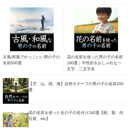
古風/和風でかっこいい男の子の
花の名前を使った男の子の名前
名前500選
180選｜中性的＆おしゃれな一
文字、二文字名
【空、山、陸、海】自然モチーフの男の子の名前200
選
花の名前を使った女の子の名付け240選【桜、葵、向
日葵、etc】