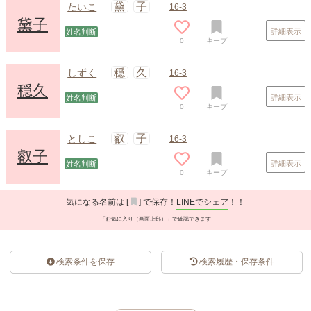
黛
子
たいこ
16-3
黛子
詳細表示
姓名判断
0
キープ
穏
久
しずく
16-3
穏久
詳細表示
姓名判断
0
キープ
叡
子
としこ
16-3
叡子
詳細表示
姓名判断
0
キープ
気になる名前は [
] で保存！
LINEでシェア
！！
「お気に入り（画面上部）」で確認できます
検索条件を保存
検索履歴・保存条件
スポンサードリンク