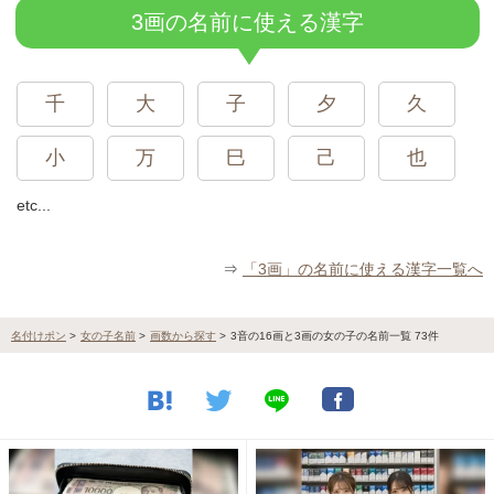
3画の名前に使える漢字
千
大
子
夕
久
小
万
巳
己
也
etc...
⇒
「3画」の名前に使える漢字一覧へ
名付けポン
>
女の子名前
>
画数から探す
>
3音の16画と3画の女の子の名前一覧 73件