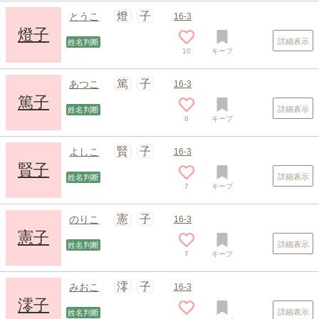
燈
子
とうこ
16-3
燈子
詳細表示
姓名判断
10
キープ
スポンサードリンク
篤
子
あつこ
16-3
篤子
詳細表示
姓名判断
8
キープ
賢
子
よしこ
16-3
賢子
詳細表示
姓名判断
7
キープ
憲
子
のりこ
16-3
憲子
詳細表示
姓名判断
7
キープ
澪
子
みおこ
16-3
澪子
詳細表示
姓名判断