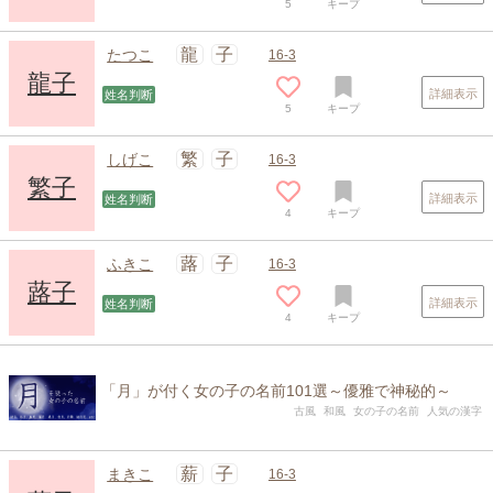
5
キープ
龍
子
たつこ
16-3
龍子
詳細表示
姓名判断
5
キープ
繁
子
しげこ
16-3
繁子
詳細表示
姓名判断
4
キープ
蕗
子
ふきこ
16-3
蕗子
詳細表示
姓名判断
4
キープ
「月」が付く女の子の名前101選～優雅で神秘的～
古風
和風
女の子の名前
人気の漢字
薪
子
まきこ
16-3