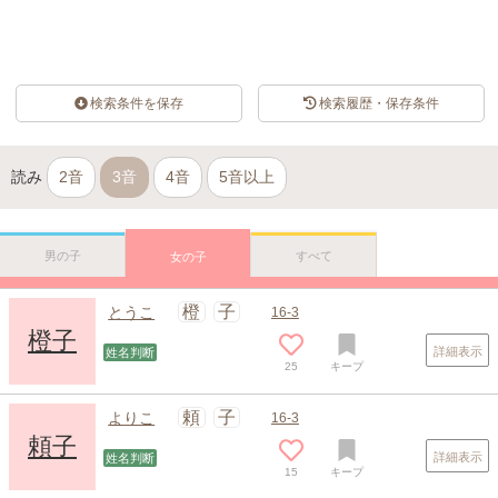
検索条件を保存
検索履歴・保存条件
読み
2音
3音
4音
5音以上
男の子
すべて
女の子
橙
子
とうこ
16-3
橙子
詳細表示
姓名判断
25
キープ
頼
子
よりこ
16-3
頼子
詳細表示
姓名判断
15
キープ