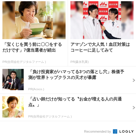
「宝くじを買う前に〇〇をする
アマゾンで大人気！血圧対策は
だけです」7億当選者が続出
コーヒーに足してみて
PR(合同会社デジタルファーム )
PR(森永乳業)
「負け投資家がハマってる3つの落とし穴」株価予
測が世界トップクラスの天才が暴露
PR(Acoco.)
「占い師だけが知ってる〝お金が増える人の共通
点〟」
PR(合同会社デジタルファーム )
Recommended by