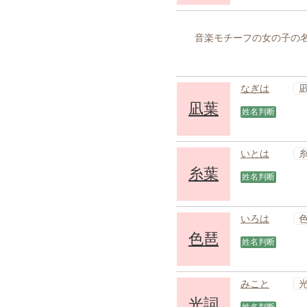
音楽モチーフの女の子の名
なぎは
凪葉
姓名判断
いとは
糸葉
姓名判断
いろは
色琶
姓名判断
みこと
光詞