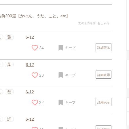
前200選【かのん、うた、こと、etc】
女の子の名前
おしゃれ
凪
葉
6-12
24
キープ
詳細表示
糸
葉
6-12
23
キープ
詳細表示
色
琶
6-12
22
キープ
詳細表示
光
詞
6-12