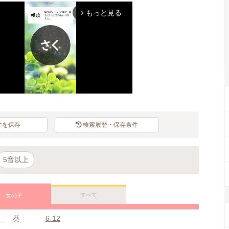
もっと見る
arrow_forward_ios
件を保存
検索履歴・保存条件
Mute
5音以上
すべて
女の子
向
葵
6-12