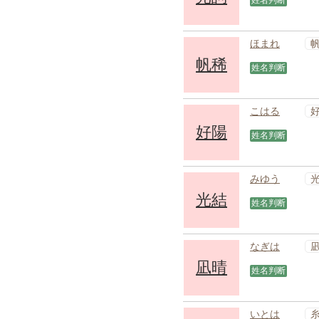
姓名判断
ほまれ
帆稀
姓名判断
こはる
好陽
姓名判断
みゆう
光結
姓名判断
なぎは
凪晴
姓名判断
いとは