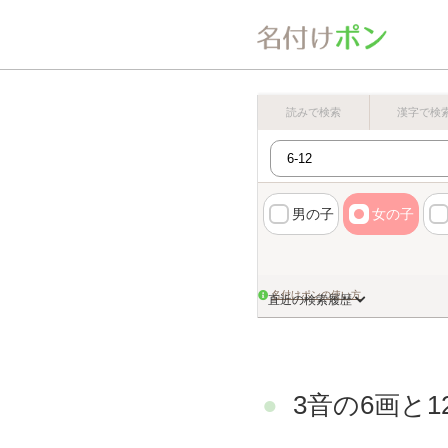
読みで検索
漢字で検
男の子
女の子
名付けポンの使い方
直近の検索履歴
3音の6画と1