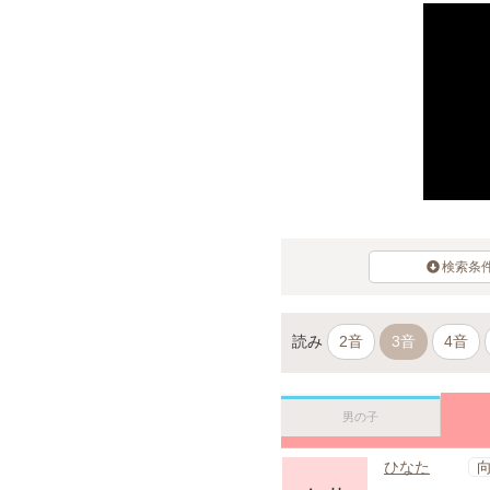
検索条
読み
2音
3音
4音
男の子
ひなた