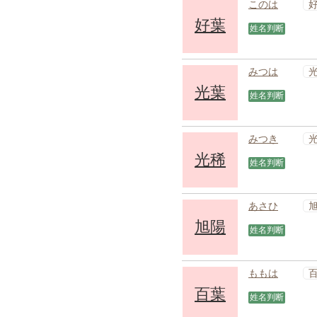
このは
好葉
姓名判断
みつは
光葉
姓名判断
みつき
光稀
姓名判断
あさひ
旭陽
姓名判断
ももは
百葉
姓名判断