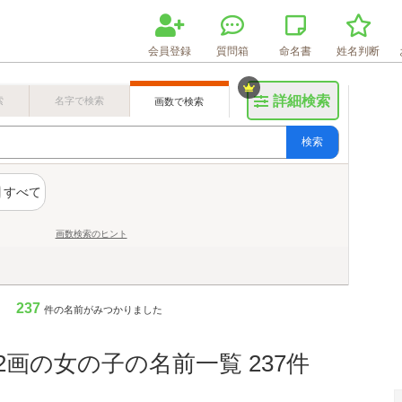
会員登録
質問箱
命名書
姓名判断
詳細検索
索
名字で検索
画数で検索
検索
すべて
画数検索のヒント
237
件の名前がみつかりました
2画の女の子の名前一覧 237件