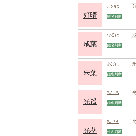
このは
好晴
姓名判断
なるは
成葉
姓名判断
あげは
朱葉
姓名判断
みはる
光遥
姓名判断
みづき
光葵
姓名判断