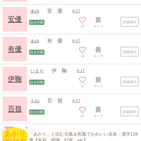
安
優
あゆ
6-17
安優
詳細表示
姓名判断
15
キープ
有
優
あゆ
6-17
有優
詳細表示
姓名判断
14
キープ
伊
鞠
いまり
6-17
伊鞠
詳細表示
姓名判断
12
キープ
百
嶺
もね
6-17
百嶺
詳細表示
姓名判断
10
キープ
「あかり」と読む古風＆和風でかわいい名前・漢字128
選【朱莉、明璃、灯里、etc】