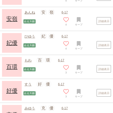
4
キープ
安
嶺
あんね
6-17
安嶺
詳細表示
姓名判断
4
キープ
妃
優
ひゆう
6-17
妃優
詳細表示
姓名判断
4
キープ
百
環
もわ
6-17
百環
詳細表示
姓名判断
3
キープ
好
優
すう
6-17
好優
詳細表示
姓名判断
3
キープ
充
優
みゆう
6-17