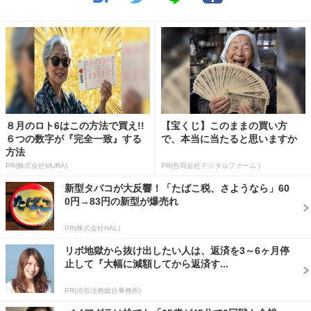
８月のロト6はこの方法で買え!!
【宝くじ】このままの買い方
６つの数字が『完全一致』する
で、本当に当たると思いますか
方法
PR(株式会社MURA)
PR(合同会社デジタルファーム )
新型タバコが大反響！「たばこ税、さようなら」60
0円→83円の新型が爆売れ
PR(株式会社HAL)
リボ地獄から抜け出したい人は、返済を3～6ヶ月停
止して『大幅に減額してから返済す...
PR(渋谷法務総合事務所)