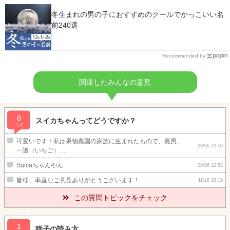
冬生まれの男の子におすすめのクールでかっこいい名
前240選
Recommended by
関連したみんなの意見
8
スイカちゃんってどうですか？
コメ
可愛いです！私は果物農園の家族に生まれたもので、長男、
08/06 20:50
一護（いちご）…
Suicaちゃんやん
08/06 12:52
皆様、率直なご意見ありがとうございます！
11/28 15:19
この質問トピックをチェック
1
咲子の読み方