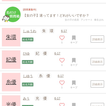
[回答募集中]
【女の子】迷ってます！どれがいいですか？
女の子の名前
アンケート
春生まれ
朱
環
しゅうわ
6-17
朱環
詳細表示
姓名判断
1
キープ
妃
優
ひゆ
6-17
妃優
詳細表示
姓名判断
1
キープ
糸
優
しゆう
6-17
糸優
詳細表示
姓名判断
1
キープ
光
優
みう
6-17
光優