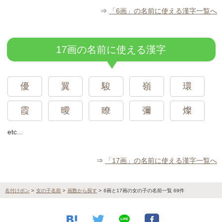
⇒
「6画」の名前に使える漢字一覧へ
17画の名前に使える漢字
優
翼
駿
嶺
環
霞
曖
瞭
彌
燦
etc...
⇒
「17画」の名前に使える漢字一覧へ
名付けポン
>
女の子名前
>
画数から探す
>
6画と17画の女の子の名前一覧 69件