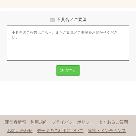
不具合／ご要望
送信する
運営者情報
利用規約
プライバシーポリシー
よくあるご質問
お問い合わせ
データのご利用について
障害・メンテナンス