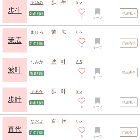
歩
生
あゆみ
8-5
歩生
詳細表示
姓名判断
7
キープ
茉
広
まひろ
8-5
茉広
詳細表示
姓名判断
7
キープ
波
叶
なみか
8-5
波叶
詳細表示
姓名判断
7
キープ
歩
叶
あるか
8-5
歩叶
詳細表示
姓名判断
6
キープ
直
代
なおよ
8-5
直代
詳細表示
姓名判断
6
キープ