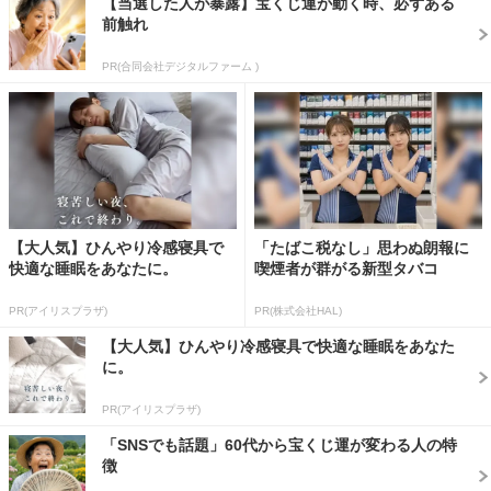
【当選した人が暴露】宝くじ運が動く時、必ずある
前触れ
PR(合同会社デジタルファーム )
【大人気】ひんやり冷感寝具で
「たばこ税なし」思わぬ朗報に
快適な睡眠をあなたに。
喫煙者が群がる新型タバコ
PR(アイリスプラザ)
PR(株式会社HAL)
【大人気】ひんやり冷感寝具で快適な睡眠をあなた
に。
PR(アイリスプラザ)
「SNSでも話題」60代から宝くじ運が変わる人の特
徴