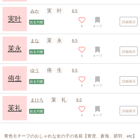
実
叶
みか
8-5
実叶
詳細表示
姓名判断
8
キープ
茉
永
まな
8-5
茉永
詳細表示
姓名判断
8
キープ
侑
生
ゆう
8-5
侑生
詳細表示
姓名判断
8
キープ
茉
礼
まひろ
8-5
茉礼
詳細表示
姓名判断
8
キープ
青色モチーフのおしゃれな女の子の名前【青澄、蒼海、碧羽、etc】