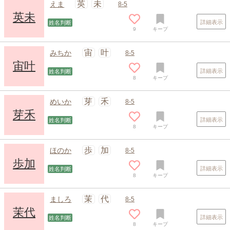
英
未
えま
8-5
英未
詳細表示
姓名判断
9
キープ
宙
叶
みちか
8-5
宙叶
詳細表示
姓名判断
8
キープ
スポンサードリンク
芽
禾
めいか
8-5
芽禾
詳細表示
姓名判断
8
キープ
歩
加
ほのか
8-5
歩加
詳細表示
姓名判断
8
キープ
茉
代
ましろ
8-5
茉代
詳細表示
姓名判断
8
キープ