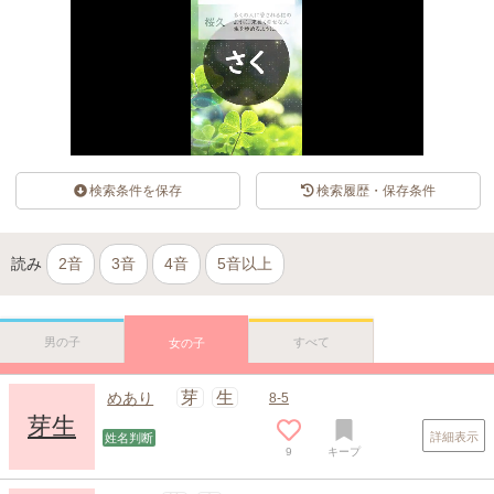
検索条件を保存
検索履歴・保存条件
Mute
読み
2音
3音
4音
5音以上
男の子
すべて
女の子
芽
生
めあり
8-5
芽生
詳細表示
姓名判断
9
キープ