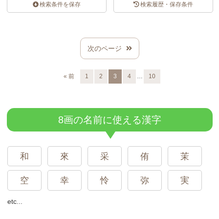
検索条件を保存
検索履歴・保存条件
スポンサードリンク
次のページ
…
« 前
1
2
3
4
10
8画の名前に使える漢字
和
來
采
侑
茉
空
幸
怜
弥
実
etc...