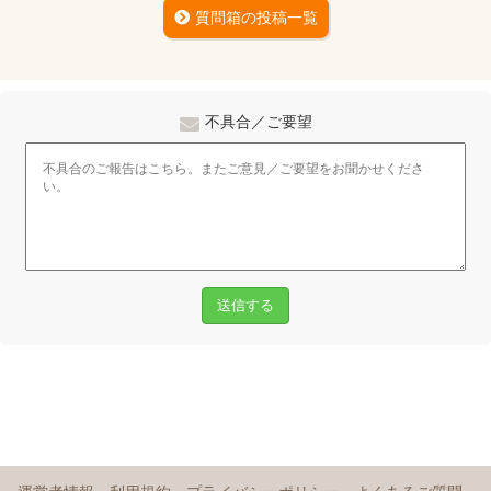
質問箱の投稿一覧
不具合／ご要望
送信する