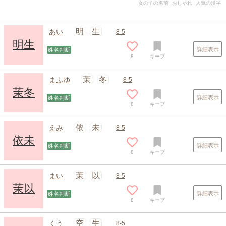
女の子の名前
おしゃれ
人気の漢字
明
生
あい
8-5
明生
詳細表示
姓名判断
8
キープ
茉
冬
まふゆ
8-5
茉冬
詳細表示
姓名判断
8
キープ
依
未
えみ
8-5
依未
詳細表示
姓名判断
8
キープ
茉
以
まい
8-5
茉以
詳細表示
姓名判断
8
キープ
空
生
くう
8-5