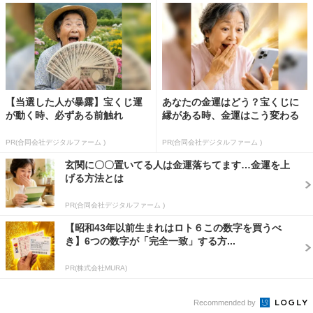
【当選した人が暴露】宝くじ運
あなたの金運はどう？宝くじに
が動く時、必ずある前触れ
縁がある時、金運はこう変わる
PR(合同会社デジタルファーム )
PR(合同会社デジタルファーム )
玄関に〇〇置いてる人は金運落ちてます…金運を上
げる方法とは
PR(合同会社デジタルファーム )
【昭和43年以前生まれはロト６この数字を買うべ
き】6つの数字が「完全一致」する方...
PR(株式会社MURA)
Recommended by