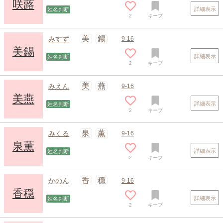
咲蕗
詳細表示
姓名判断
2
キープ
美
錫
みすず
9-16
美錫
詳細表示
姓名判断
2
キープ
美
燕
みえん
9-16
美燕
詳細表示
姓名判断
2
キープ
スポンサードリンク
泉
薫
みくる
9-16
泉薫
詳細表示
姓名判断
2
キープ
香
穏
かのん
9-16
香穏
詳細表示
姓名判断
2
キープ