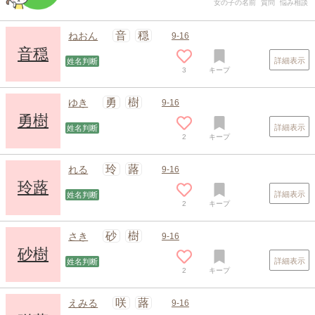
女の子の名前
質問
悩み相談
音
穏
ねおん
9-16
音穏
詳細表示
姓名判断
3
キープ
勇
樹
ゆき
9-16
勇樹
詳細表示
姓名判断
2
キープ
玲
蕗
れる
9-16
玲蕗
詳細表示
姓名判断
2
キープ
砂
樹
さき
9-16
砂樹
詳細表示
姓名判断
2
キープ
咲
蕗
えみる
9-16