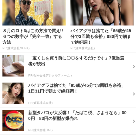
８月のロト6はこの方法で買え!!
バイアグラは捨てた「65歳が45
６つの数字が『完全一致』する
分で3回戦も余裕」980円で朝ま
方法
で絶好調！
PR(株式会社MURA)
PR(健商株式会社)
「宝くじを買う前に〇〇をするだけです」7億当選
者が続出
PR(合同会社デジタルファーム )
バイアグラは捨てた「65歳が45分で3回戦も余裕」
1日31円で朝まで絶好調！
PR(健商株式会社)
新型タバコが大反響！「たばこ税、さようなら」60
0円→83円の新型が爆売れ
PR(株式会社HAL)