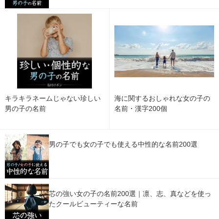
キラキラネームじゃない珍しい
海に関するおしゃれな女の子の
男の子の名前
名前・漢字200個
男の子でも女の子でも使える中性的な名前200選
芯の強い女の子の名前200選｜凛、志、真などを使っ
たクールビューティーな名前