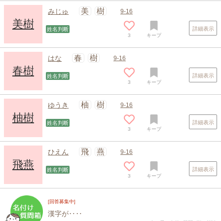
美
樹
みじゅ
9-16
美樹
詳細表示
姓名判断
3
キープ
春
樹
はな
9-16
春樹
詳細表示
姓名判断
3
キープ
柚
樹
ゆうき
9-16
柚樹
詳細表示
姓名判断
3
キープ
飛
燕
ひえん
9-16
飛燕
詳細表示
姓名判断
3
キープ
[回答募集中]
漢字が‥‥