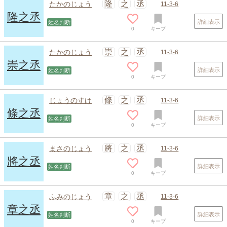
隆
之
丞
たかのじょう
11-3-6
隆之丞
詳細表示
姓名判断
0
キープ
崇
之
丞
たかのじょう
11-3-6
崇之丞
詳細表示
姓名判断
0
キープ
條
之
丞
じょうのすけ
11-3-6
條之丞
詳細表示
姓名判断
0
キープ
將
之
丞
まさのじょう
11-3-6
將之丞
詳細表示
姓名判断
0
キープ
章
之
丞
ふみのじょう
11-3-6
章之丞
詳細表示
姓名判断
0
キープ