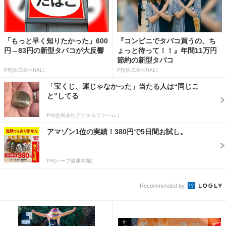
「もっと早く知りたかった」600
『コンビニでタバコ買うの、ち
円→83円の新型タバコが大反響
ょっと待って！！』年間11万円
節約の新型タバコ
PR(株式会社HAL)
PR(株式会社HAL)
「宝くじ、運じゃなかった」当たる人は“同じこ
と”してる
PR(合同会社デジタルファーム )
アマゾン1位の実績！380円で5日間お試し。
PR(ハーブ健康本舗)
Recommended by