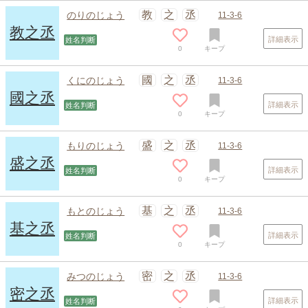
教
之
丞
のりのじょう
11-3-6
教之丞
詳細表示
姓名判断
0
キープ
國
之
丞
くにのじょう
11-3-6
國之丞
詳細表示
姓名判断
0
キープ
盛
之
丞
もりのじょう
11-3-6
盛之丞
詳細表示
姓名判断
0
キープ
基
之
丞
もとのじょう
11-3-6
基之丞
詳細表示
姓名判断
0
キープ
密
之
丞
みつのじょう
11-3-6
密之丞
詳細表示
姓名判断