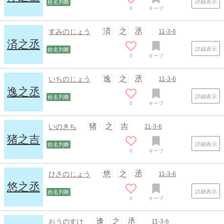
詳細表示
姓名判断
0
キープ
済
之
丞
すみのじょう
11-3-6
済之丞
詳細表示
姓名判断
0
キープ
逸
之
丞
いちのじょう
11-3-6
逸之丞
詳細表示
姓名判断
0
キープ
猪
之
吉
いのきち
11-3-6
猪之吉
詳細表示
姓名判断
0
キープ
スポンサードリンク
悠
之
丞
ひさのじょう
11-3-6
悠之丞
詳細表示
姓名判断
0
キープ
逢
之
丞
おうのすけ
11-3-6