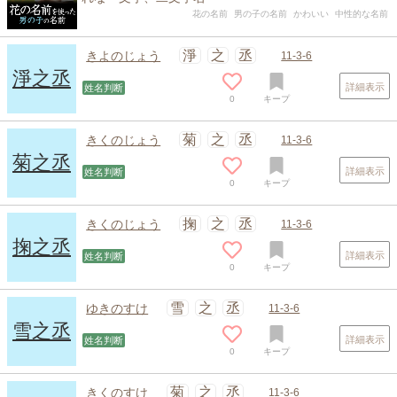
花の名前
男の子の名前
かわいい
中性的な名前
淨
之
丞
きよのじょう
11-3-6
淨之丞
詳細表示
姓名判断
0
キープ
菊
之
丞
きくのじょう
11-3-6
菊之丞
詳細表示
姓名判断
0
キープ
掬
之
丞
きくのじょう
11-3-6
掬之丞
詳細表示
姓名判断
0
キープ
雪
之
丞
ゆきのすけ
11-3-6
雪之丞
詳細表示
姓名判断
0
キープ
菊
之
丞
きくのすけ
11-3-6