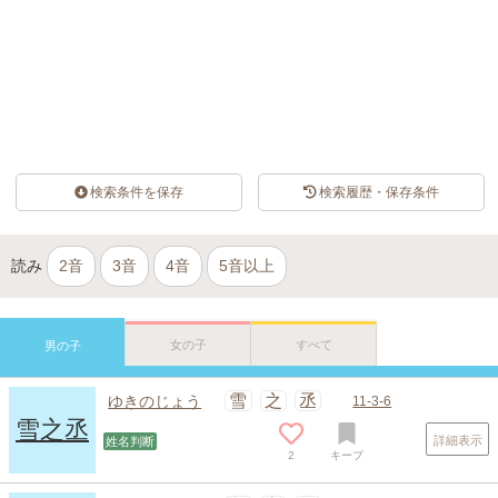
検索条件を保存
検索履歴・保存条件
読み
2音
3音
4音
5音以上
女の子
すべて
男の子
雪
之
丞
ゆきのじょう
11-3-6
雪之丞
詳細表示
姓名判断
2
キープ