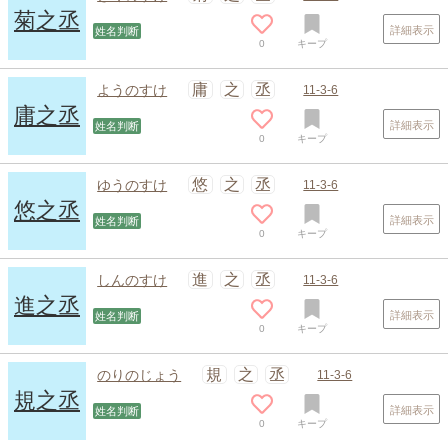
菊之丞
詳細表示
姓名判断
0
キープ
庸
之
丞
ようのすけ
11-3-6
庸之丞
詳細表示
姓名判断
0
キープ
悠
之
丞
ゆうのすけ
11-3-6
悠之丞
詳細表示
姓名判断
0
キープ
スポンサードリンク
進
之
丞
しんのすけ
11-3-6
進之丞
詳細表示
姓名判断
0
キープ
規
之
丞
のりのじょう
11-3-6
規之丞
詳細表示
姓名判断
0
キープ