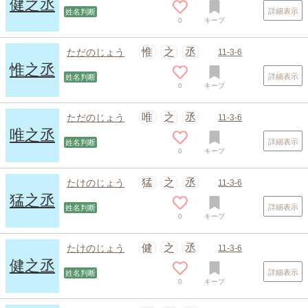
健之丞
詳細表示
姓名判断
0
キープ
惟
之
丞
ただのじょう
11-3-6
惟之丞
詳細表示
姓名判断
0
キープ
唯
之
丞
ただのじょう
11-3-6
唯之丞
詳細表示
姓名判断
0
キープ
スポンサードリンク
猛
之
丞
たけのじょう
11-3-6
猛之丞
詳細表示
姓名判断
0
キープ
健
之
丞
たけのじょう
11-3-6
健之丞
詳細表示
姓名判断
0
キープ