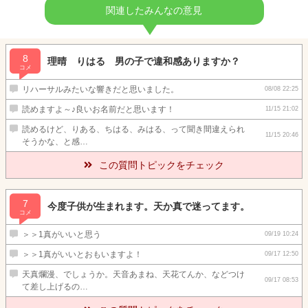
関連したみんなの意見
8
理晴 りはる 男の子で違和感ありますか？
コメ
リハーサルみたいな響きだと思いました。
08/08 22:25
読めますよ～♪良いお名前だと思います！
11/15 21:02
読めるけど、りある、ちはる、みはる、って聞き間違えられ
11/15 20:46
そうかな、と感…
この質問トピックをチェック
7
今度子供が生まれます。天か真で迷ってます。
コメ
＞＞1真がいいと思う
09/19 10:24
＞＞1真がいいとおもいますよ！
09/17 12:50
天真爛漫、でしょうか。天音あまね、天花てんか、などつけ
09/17 08:53
て差し上げるの…