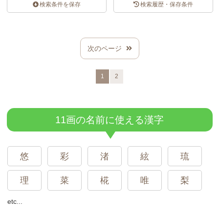
検索条件を保存
検索履歴・保存条件
スポンサードリンク
次のページ
1
2
11画の名前に使える漢字
悠
彩
渚
絃
琉
理
菜
椛
唯
梨
etc...