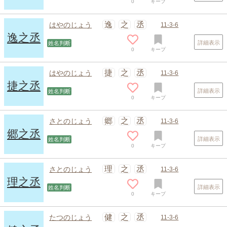
0
キープ
逸
之
丞
はやのじょう
11-3-6
逸之丞
詳細表示
姓名判断
0
キープ
捷
之
丞
はやのじょう
11-3-6
捷之丞
詳細表示
姓名判断
0
キープ
郷
之
丞
さとのじょう
11-3-6
郷之丞
詳細表示
姓名判断
0
キープ
理
之
丞
さとのじょう
11-3-6
理之丞
詳細表示
姓名判断
0
キープ
健
之
丞
たつのじょう
11-3-6