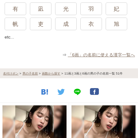
有
凪
光
羽
妃
帆
吏
成
衣
旭
etc...
⇒
「6画」の名前に使える漢字一覧へ
名付けポン
>
男の子名前
>
画数から探す
>
11画と3画と6画の男の子の名前一覧 51件