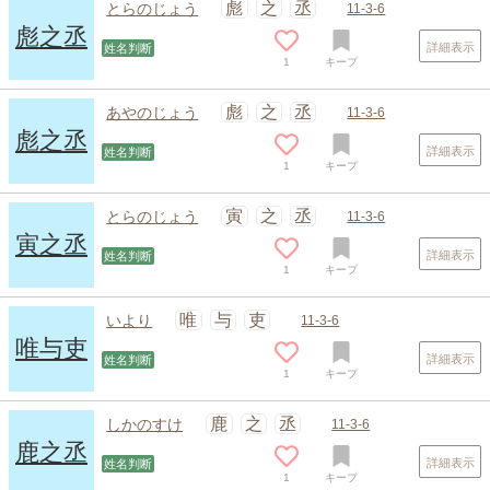
彪
之
丞
とらのじょう
11-3-6
彪之丞
詳細表示
姓名判断
1
キープ
彪
之
丞
あやのじょう
11-3-6
彪之丞
詳細表示
姓名判断
1
キープ
スポンサードリンク
寅
之
丞
とらのじょう
11-3-6
寅之丞
詳細表示
姓名判断
1
キープ
唯
与
吏
いより
11-3-6
唯与吏
詳細表示
姓名判断
1
キープ
鹿
之
丞
しかのすけ
11-3-6
鹿之丞
詳細表示
姓名判断
1
キープ