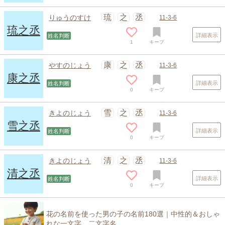
琉
之
丞
りゅうのすけ
11-3-6
琉之丞
詳細表示
姓名判断
1
キープ
康
之
丞
やすのじょう
11-3-6
康之丞
詳細表示
姓名判断
0
キープ
雪
之
丞
きよのじょう
11-3-6
雪之丞
詳細表示
姓名判断
0
キープ
清
之
丞
きよのじょう
11-3-6
清之丞
詳細表示
姓名判断
0
キープ
花の名前を使った男の子の名前180選｜中性的＆おしゃ
れな一文字、二文字名