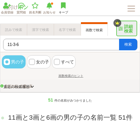
会員登録
質問箱
姓名判断
お知らせ
キープ
詳細
読みで検索
漢字で検索
名字で検索
画数で検索
検索
検索
男の子
女の子
すべて
画数検索のヒント
名付けポンの使い方
直近の検索履歴
51
件の名前がみつかりました
11画と3画と6画の男の子の名前一覧 51件
Loaded
:
72.06%
/
Unmute