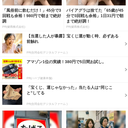
「風俗前に飲むだけ！」45分で3
バイアグラは捨てた「65歳が45
回戦も余裕！980円で朝まで絶好
分で3回戦も余裕」1日31円で朝
調
まで絶好調！
PR(健商株式会社)
PR(健商株式会社)
【当選した人が暴露】宝くじ運が動く時、必ずある
前触れ
PR(合同会社デジタルファーム )
アマゾン1位の実績！380円で5日間お試し。
PR(ハーブ健康本舗)
「宝くじ、運じゃなかった」当たる人は“同じこ
と”してる
PR(合同会社デジタルファーム )