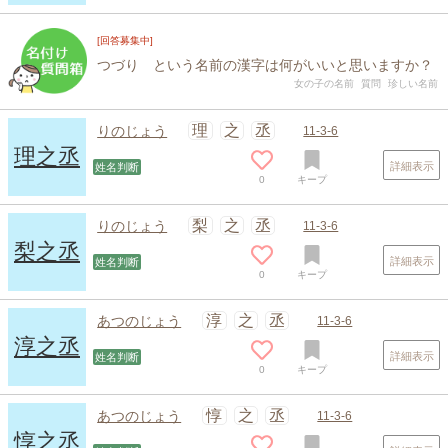
[回答募集中]
つづり という名前の漢字は何がいいと思いますか？
女の子の名前
質問
珍しい名前
理
之
丞
りのじょう
11-3-6
理之丞
詳細表示
姓名判断
0
キープ
梨
之
丞
りのじょう
11-3-6
梨之丞
詳細表示
姓名判断
0
キープ
淳
之
丞
あつのじょう
11-3-6
淳之丞
詳細表示
姓名判断
0
キープ
惇
之
丞
あつのじょう
11-3-6
惇之丞