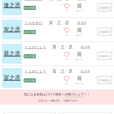
逢之丞
詳細表示
姓名判断
0
キープ
寅
之
丞
とらのすけ
11-3-6
寅之丞
詳細表示
姓名判断
0
キープ
晨
之
丞
とよのじょう
11-3-6
晨之丞
詳細表示
姓名判断
0
キープ
冨
之
丞
とよのじょう
11-3-6
冨之丞
詳細表示
姓名判断
0
キープ
気になる名前は [
] で保存！
LINEでシェア
！！
「お気に入り（画面上部）」で確認できます