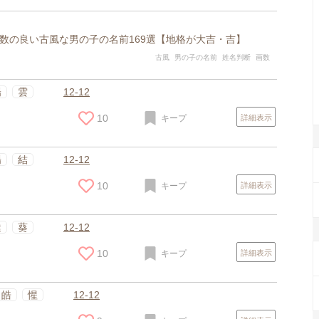
数の良い古風な男の子の名前169選【地格が大吉・吉】
古風
男の子の名前
姓名判断
画数
陽
雲
12-12
10
キープ
詳細表示
陽
結
12-12
10
キープ
詳細表示
達
葵
12-12
10
キープ
詳細表示
皓
惺
12-12