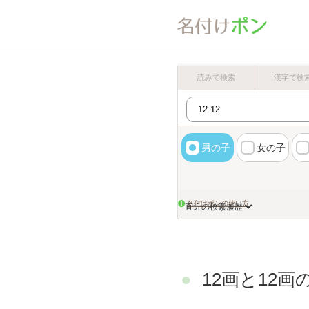
読みで検索
漢字で検
男の子
女の子
名付けポンの使い方
直近の検索履歴
12画と12画