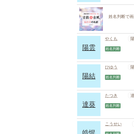
姓名判断で画
やくも
陽雲
姓名判断
ひゆう
陽結
姓名判断
たつき
達葵
姓名判断
こうせい
皓惺