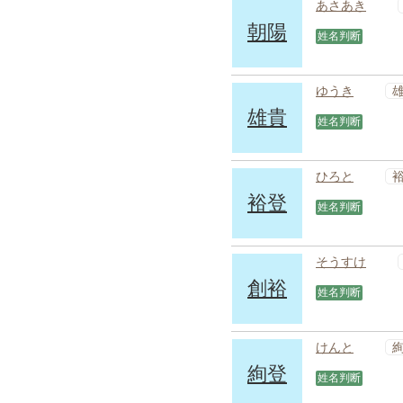
あさあき
朝陽
姓名判断
ゆうき
雄貴
姓名判断
ひろと
裕登
姓名判断
そうすけ
創裕
姓名判断
けんと
絢登
姓名判断