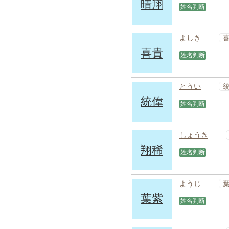
晴翔
姓名判断
よしき
喜貴
姓名判断
とうい
統偉
姓名判断
しょうき
翔稀
姓名判断
ようじ
葉紫
姓名判断