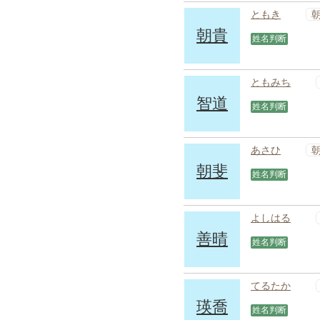
ともき
朝貴
姓名判断
ともみち
智道
姓名判断
あさひ
朝斐
姓名判断
よしはる
善晴
姓名判断
てるたか
瑛喬
姓名判断