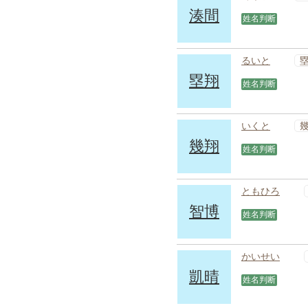
湊間
姓名判断
るいと
塁翔
姓名判断
いくと
幾翔
姓名判断
ともひろ
智博
姓名判断
かいせい
凱晴
姓名判断