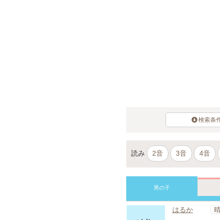
検索条
読み
2音
3音
4音
男の子
はるか