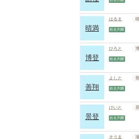
姓名判断
はるま
晴満
姓名判断
ひろと
博登
姓名判断
よしと
善翔
姓名判断
けいと
景登
姓名判断
そうま