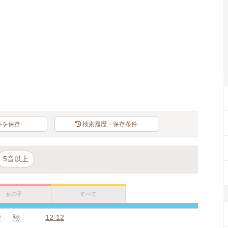
Loaded
:
67.62%
/
Unmute
件を保存
検索履歴・保存条件
5音以上
女の子
すべて
晴
翔
12-12