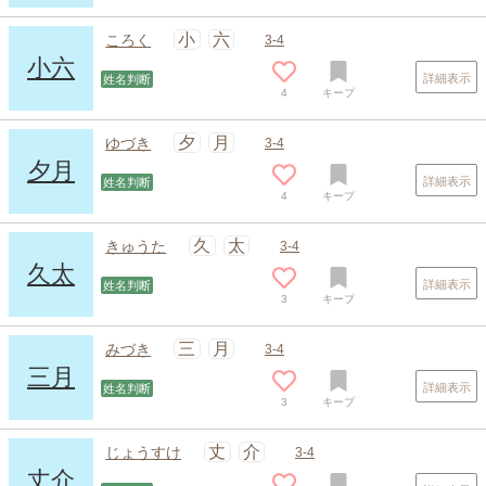
小
六
ころく
3-4
小六
詳細表示
姓名判断
4
キープ
夕
月
ゆづき
3-4
夕月
詳細表示
姓名判断
4
キープ
久
太
きゅうた
3-4
久太
詳細表示
姓名判断
3
キープ
三
月
みづき
3-4
三月
詳細表示
姓名判断
3
キープ
丈
介
じょうすけ
3-4
丈介