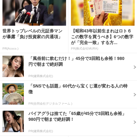
世界トップレベルの元証券マン
【昭和43年以前生まれはロト６
が暴露「負け投資家の共通項」
この数字を買うべき】6つの数字
が「完全一致」する方...
PR(Acoco.)
PR(株式会社MURA)
「風俗前に飲むだけ！」45分で3回戦も余裕！980
円で朝まで絶好調
PR(健商株式会社)
「SNSでも話題」60代から宝くじ運が変わる人の特
徴
PR(合同会社デジタルファーム )
バイアグラは捨てた「65歳が45分で3回戦も余裕」
980円で朝まで絶好調！
PR(健商株式会社)