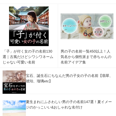
「子」が付く女の子の名前130
男の子の名前一覧450以上！人
選｜古風だけどシワシワネーム
気名から個性派まで赤ちゃんの
じゃない可愛い名前
名前アイデア集
宝石、誕生石にちなんだ男の子女の子の名前【翡翠、
琥珀、瑠璃etc】
夏生まれにふさわしい男の子の名前147選！夏イメー
ジのかっこいい&おしゃれな名付け