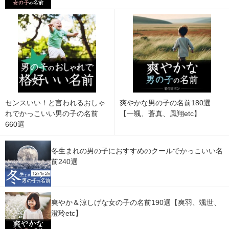
センスいい！と言われるおしゃ
爽やかな男の子の名前180選
れでかっこいい男の子の名前
【一颯、蒼真、風翔etc】
660選
冬生まれの男の子におすすめのクールでかっこいい名
前240選
爽やか＆涼しげな女の子の名前190選【爽羽、颯世、
澄玲etc】