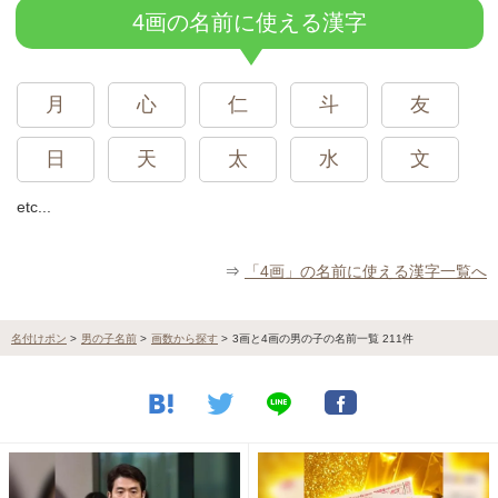
4画の名前に使える漢字
月
心
仁
斗
友
日
天
太
水
文
etc...
⇒
「4画」の名前に使える漢字一覧へ
名付けポン
>
男の子名前
>
画数から探す
>
3画と4画の男の子の名前一覧 211件