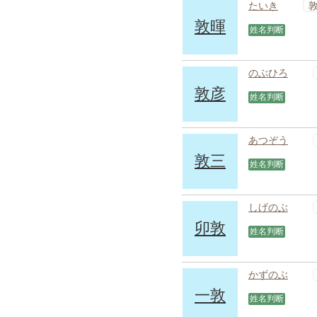
たいき
敦暉
姓名判断
のぶひろ
敦彦
姓名判断
あつぞう
敦三
姓名判断
しげのぶ
卯敦
姓名判断
かずのぶ
一敦
姓名判断