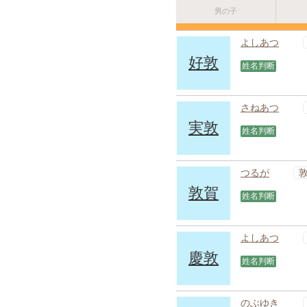
男の子
よしあつ
好敦
姓名判断
さねあつ
実敦
姓名判断
つるが
敦賀
姓名判断
よしあつ
慶敦
姓名判断
のぶゆき