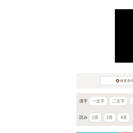
検索条
漢字
一文字
二文字
読み
2音
3音
4音