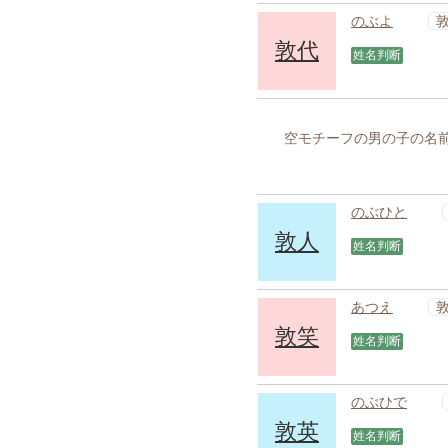
のぶよ
敦代
姓名判断
空モチーフの男の子の名前
のぶひと
敦人
姓名判断
あつえ
敦笑
姓名判断
のぶひで
敦英
姓名判断