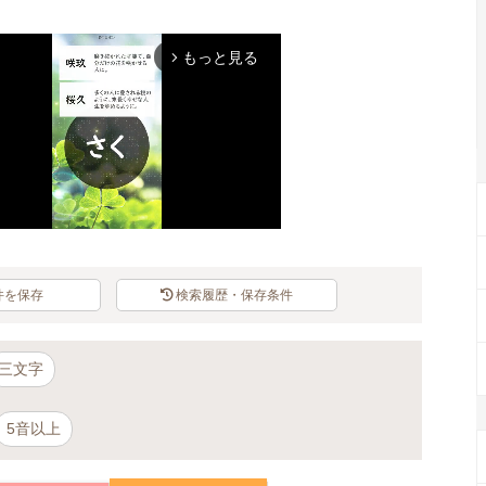
もっと見る
arrow_forward_ios
件を保存
検索履歴・保存条件
Mute
三文字
5音以上