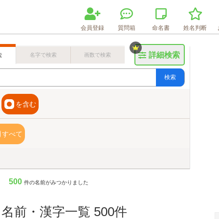
会員登録
質問箱
命名書
姓名判断
詳細検索
名字で検索
画数で検索
索
検索
を含む
すべて
500
件の名前がみつかりました
名前・漢字一覧 500件
画数検索のヒント