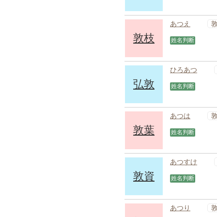
あつえ
敦枝
姓名判断
ひろあつ
弘敦
姓名判断
あつは
敦葉
姓名判断
あつすけ
敦資
姓名判断
あつり