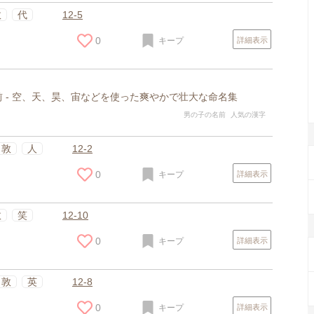
敦
代
12-5
0
キープ
詳細表示
 - 空、天、昊、宙などを使った爽やかで壮大な命名集
男の子の名前
人気の漢字
敦
人
12-2
0
キープ
詳細表示
敦
笑
12-10
0
キープ
詳細表示
敦
英
12-8
0
キープ
詳細表示