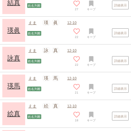
結真
詳細表示
姓名判断
27
キープ
瑛
眞
えま
12-10
瑛眞
詳細表示
姓名判断
22
キープ
詠
真
えま
12-10
詠真
詳細表示
姓名判断
22
キープ
瑛
馬
えま
12-10
瑛馬
詳細表示
姓名判断
21
キープ
絵
真
えま
12-10
絵真
詳細表示
姓名判断
18
キープ