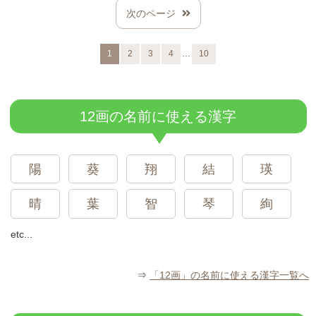
次のページ
…
1
2
3
4
10
12画の名前に使える漢字
陽
葵
翔
結
瑛
晴
葉
智
琴
絢
etc...
⇒
「12画」の名前に使える漢字一覧へ