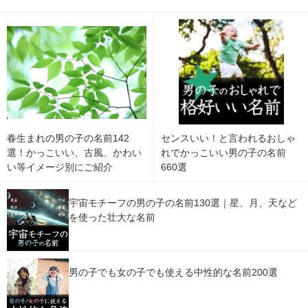
春生まれの男の子の名前142
センスいい！と言われるおしゃ
選！かっこいい、古風、かわい
れでかっこいい男の子の名前
い等イメージ別にご紹介
660選
宇宙モチーフの男の子の名前130選｜星、月、天など
を使った壮大な名前
男の子でも女の子でも使える中性的な名前200選