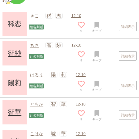
稀
恋
きこ
12-10
稀恋
詳細表示
姓名判断
9
キープ
智
紗
ちさ
12-10
智紗
詳細表示
姓名判断
9
キープ
陽
莉
はるり
12-10
陽莉
詳細表示
姓名判断
9
キープ
智
華
ともか
12-10
智華
詳細表示
姓名判断
9
キープ
琥
華
こはな
12-10