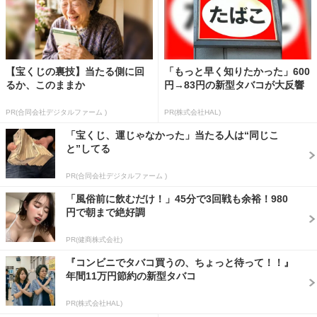
【宝くじの裏技】当たる側に回
「もっと早く知りたかった」600
るか、このままか
円→83円の新型タバコが大反響
PR(合同会社デジタルファーム )
PR(株式会社HAL)
「宝くじ、運じゃなかった」当たる人は“同じこ
と”してる
PR(合同会社デジタルファーム )
「風俗前に飲むだけ！」45分で3回戦も余裕！980
円で朝まで絶好調
PR(健商株式会社)
『コンビニでタバコ買うの、ちょっと待って！！』
年間11万円節約の新型タバコ
PR(株式会社HAL)