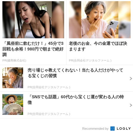
「風俗前に飲むだけ！」45分で3
老後のお金、今の金運でほぼ決
回戦も余裕！980円で朝まで絶好
まります
調
PR(健商株式会社)
PR(合同会社デジタルファーム )
売り場じゃ教えてくれない！当たる人だけがやって
る宝くじの習慣
PR(合同会社デジタルファーム )
「SNSでも話題」60代から宝くじ運が変わる人の特
徴
PR(合同会社デジタルファーム )
Recommended by