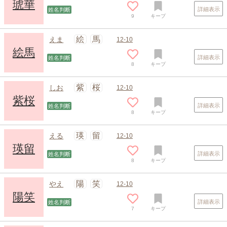
琥華
詳細表示
姓名判断
9
キープ
絵
馬
えま
12-10
絵馬
詳細表示
姓名判断
8
キープ
紫
桜
しお
12-10
紫桜
詳細表示
姓名判断
8
キープ
スポンサードリンク
瑛
留
える
12-10
瑛留
詳細表示
姓名判断
8
キープ
陽
笑
やえ
12-10
陽笑
詳細表示
姓名判断
7
キープ