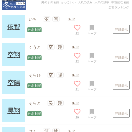
男の子の名前
かっこいい
人気の読み
人気の漢字
中性的な名前
名前ランキング
依
智
いち
8-12
依智
詳細表示
姓名判断
22
キープ
空
翔
くうと
8-12
空翔
詳細表示
姓名判断
22
キープ
空
陽
そらひ
8-12
空陽
詳細表示
姓名判断
21
キープ
昊
翔
そらと
8-12
昊翔
詳細表示
姓名判断
20
キープ
波
琥
はく
8-12