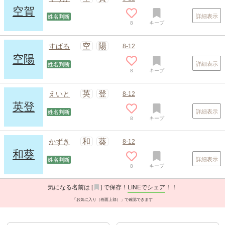
空賀
詳細表示
姓名判断
8
キープ
空
陽
すばる
8-12
空陽
詳細表示
姓名判断
8
キープ
英
登
えいと
8-12
英登
詳細表示
姓名判断
8
キープ
和
葵
かずき
8-12
和葵
詳細表示
姓名判断
8
キープ
気になる名前は [
] で保存！
LINEでシェア
！！
「お気に入り（画面上部）」で確認できます