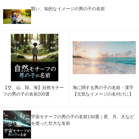
賢い、知的なイメージの男の子の名前
【空、山、陸、海】自然モチー
海に関する男の子の名前・漢字
フの男の子の名前200選
【元気なイメージの名付けに】
宇宙モチーフの男の子の名前130選｜星、月、天など
を使った壮大な名前