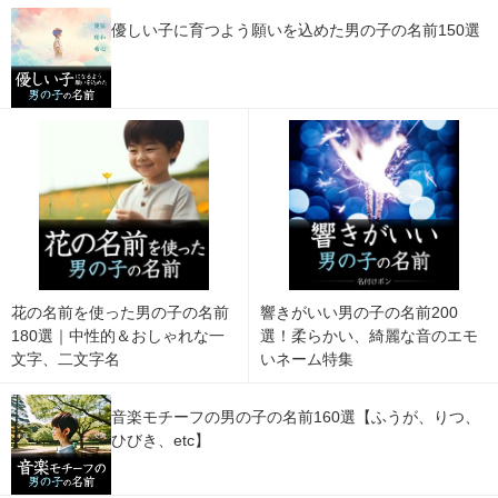
優しい子に育つよう願いを込めた男の子の名前150選
花の名前を使った男の子の名前
響きがいい男の子の名前200
180選｜中性的＆おしゃれな一
選！柔らかい、綺麗な音のエモ
文字、二文字名
いネーム特集
音楽モチーフの男の子の名前160選【ふうが、りつ、
ひびき、etc】