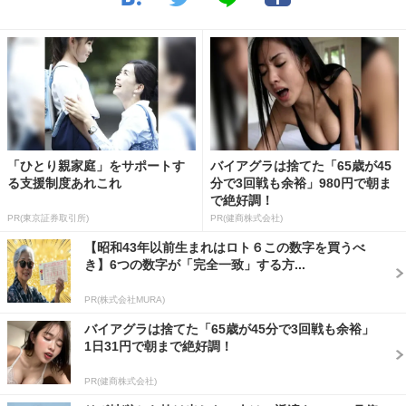
「ひとり親家庭」をサポートす
バイアグラは捨てた「65歳が45
る支援制度あれこれ
分で3回戦も余裕」980円で朝ま
で絶好調！
PR(東京証券取引所)
PR(健商株式会社)
【昭和43年以前生まれはロト６この数字を買うべ
き】6つの数字が「完全一致」する方...
PR(株式会社MURA)
バイアグラは捨てた「65歳が45分で3回戦も余裕」
1日31円で朝まで絶好調！
PR(健商株式会社)