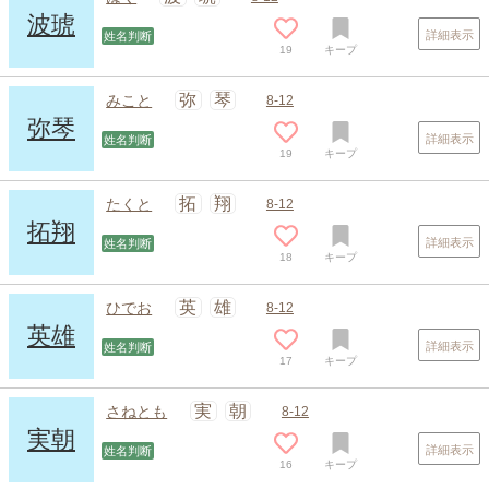
波琥
詳細表示
姓名判断
19
キープ
弥
琴
みこと
8-12
弥琴
詳細表示
姓名判断
19
キープ
拓
翔
たくと
8-12
拓翔
詳細表示
姓名判断
18
キープ
スポンサードリンク
英
雄
ひでお
8-12
英雄
詳細表示
姓名判断
17
キープ
実
朝
さねとも
8-12
実朝
詳細表示
姓名判断
16
キープ