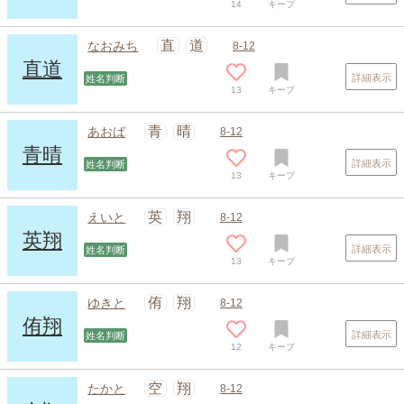
14
キープ
直
道
なおみち
8-12
直道
詳細表示
姓名判断
13
キープ
青
晴
あおば
8-12
青晴
詳細表示
姓名判断
13
キープ
英
翔
えいと
8-12
英翔
詳細表示
姓名判断
13
キープ
侑
翔
ゆきと
8-12
侑翔
詳細表示
姓名判断
12
キープ
空
翔
たかと
8-12