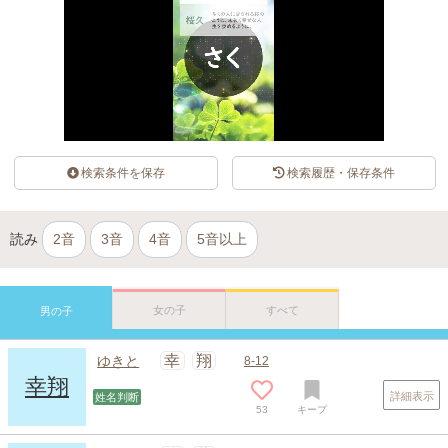
検索条件を保存
検索履歴・保存条件
Mute
読み
2音
3音
4音
5音以上
女の子
すべて
男の子
幸
翔
ゆきと
8-12
幸翔
詳細表示
姓名判断
53
キープ