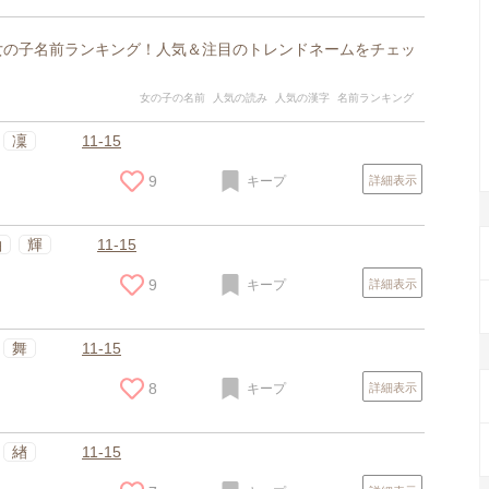
】女の子名前ランキング！人気＆注目のトレンドネームをチェッ
女の子の名前
人気の読み
人気の漢字
名前ランキング
凜
11-15
9
キープ
詳細表示
紬
輝
11-15
9
キープ
詳細表示
舞
11-15
8
キープ
詳細表示
緖
11-15