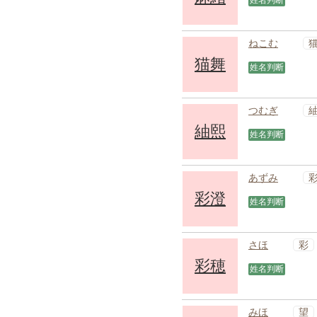
姓名判断
ねこむ
猫舞
姓名判断
つむぎ
紬熙
姓名判断
あずみ
彩澄
姓名判断
彩
さほ
彩穂
姓名判断
望
みほ