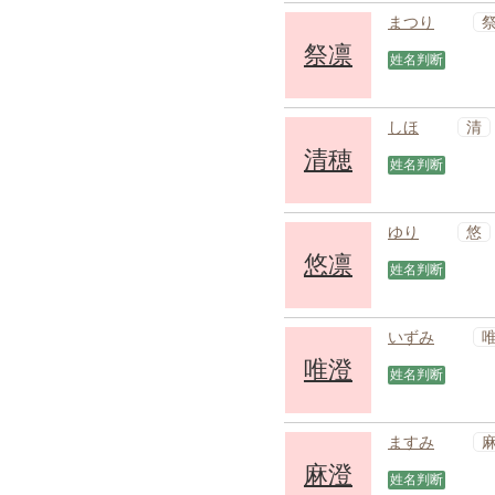
まつり
祭凛
姓名判断
清
しほ
清穂
姓名判断
悠
ゆり
悠凛
姓名判断
いずみ
唯澄
姓名判断
ますみ
麻澄
姓名判断