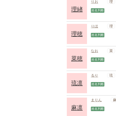
理
りお
理緖
姓名判断
理
りほ
理穂
姓名判断
菜
なお
菜穂
姓名判断
琉
るり
琉凛
姓名判断
まりん
麻凛
姓名判断