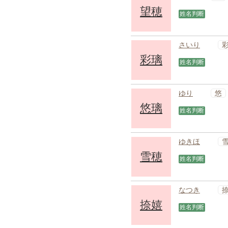
望穂
姓名判断
さいり
彩璃
姓名判断
悠
ゆり
悠璃
姓名判断
ゆきほ
雪穂
姓名判断
なつき
捺嬉
姓名判断