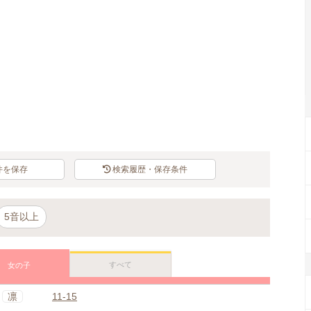
件を保存
検索履歴・保存条件
5音以上
すべて
女の子
凛
11-15