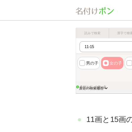
読みで検索
漢字で検
男の子
女の子
名付けポンの使い方
直近の検索履歴
11画と15画