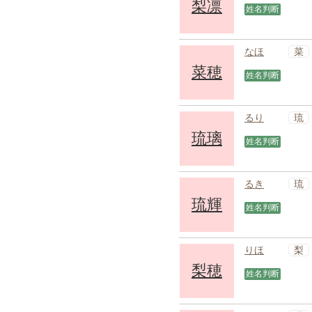
梨凛
姓名判断
菜
なほ
菜穂
姓名判断
琉
るり
琉璃
姓名判断
琉
るき
琉輝
姓名判断
梨
りほ
梨穂
姓名判断