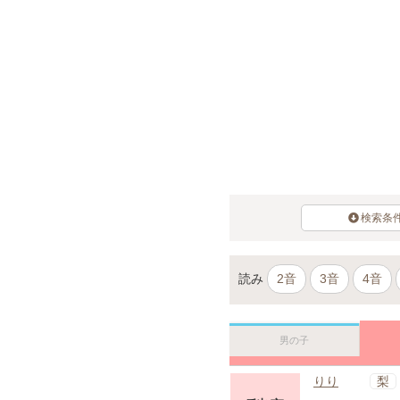
検索条
読み
2音
3音
4音
男の子
梨
りり