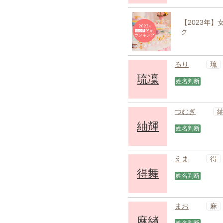
【2023年
ク
琉
るり
琉凜
姓名判断
つむぎ
紬輝
姓名判断
得
えま
得舞
姓名判断
麻
まお
麻緖