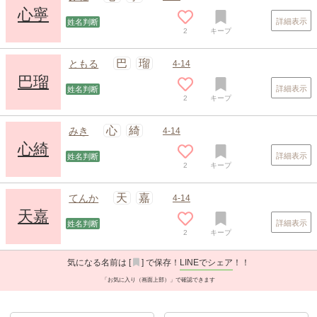
心寧
詳細表示
姓名判断
2
キープ
巴
瑠
ともる
4-14
巴瑠
詳細表示
姓名判断
2
キープ
心
綺
みき
4-14
心綺
詳細表示
姓名判断
2
キープ
天
嘉
てんか
4-14
天嘉
詳細表示
姓名判断
2
キープ
気になる名前は [
] で保存！
LINEでシェア
！！
「お気に入り（画面上部）」で確認できます