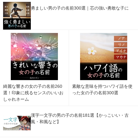
勇ましい男の子の名前300選｜芯の強い勇敢な子に
綺麗な響きの女の子の名前260
素敵な意味を持つハワイ語を使
選！印象に残るセンスのいいお
った女の子の名前300選
しゃれネーム
漢字一文字の男の子の名前181選【かっこいい・古
風・和風など】