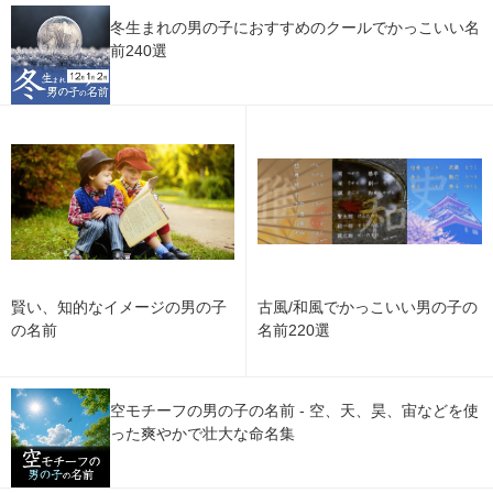
冬生まれの男の子におすすめのクールでかっこいい名
前240選
賢い、知的なイメージの男の子
古風/和風でかっこいい男の子の
の名前
名前220選
空モチーフの男の子の名前 - 空、天、昊、宙などを使
った爽やかで壮大な命名集