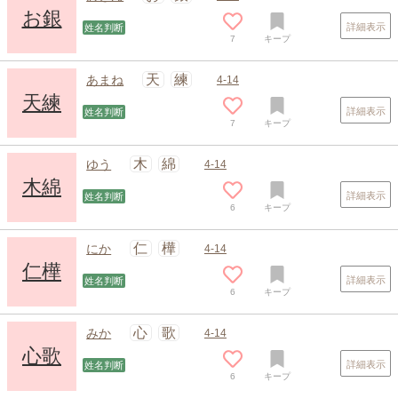
お銀
詳細表示
姓名判断
7
キープ
天
練
あまね
4-14
天練
詳細表示
姓名判断
7
キープ
木
綿
ゆう
4-14
木綿
詳細表示
姓名判断
6
キープ
スポンサードリンク
仁
樺
にか
4-14
仁樺
詳細表示
姓名判断
6
キープ
心
歌
みか
4-14
心歌
詳細表示
姓名判断
6
キープ