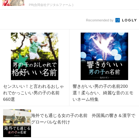
PR(合同会社デジタルファーム )
Recommended by
センスいい！と言われるおしゃ
響きがいい男の子の名前200
れでかっこいい男の子の名前
選！柔らかい、綺麗な音のエモ
660選
いネーム特集
海外でも通じる女の子の名前 外国風の響き＆漢字で
グローバルな名付け