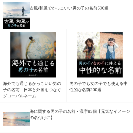
古風/和風でかっこいい男の子の名前500選
海外でも通じるかっこいい男の
男の子でも女の子でも使える中
子の名前 日本と外国をつなぐ
性的な名前200選
グローバルネーム
海に関する男の子の名前・漢字83個【元気なイメージ
の名付けに】