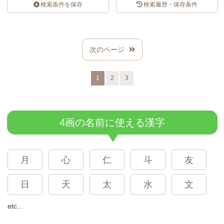
検索条件を保存
検索履歴・保存条件
スポンサードリンク
次のページ
1
2
3
4画の名前に使える漢字
月
心
仁
斗
友
日
天
太
水
文
etc...