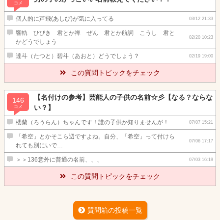
コメ
個人的に芦飛(あしび)が気に入ってる
03/12 21:33
響軌 ひびき 君とか禅 ぜん 君とか航詞 こうし 君と
02/20 10:23
かどうでしょう
達斗（たつと）碧斗（あおと）どうでしょう？
02/19 19:00
この質問トピックをチェック
【名付けの参考】芸能人の子供の名前☆彡【なる？ならな
146
い？】
コメ
楼蘭（ろうらん）ちゃんです！誰の子供か知りませんが！
07/07 15:21
「希空」とかそこら辺ですよね。自分、「希空」って付けら
07/06 17:17
れても別にいで…
＞＞136意外に普通の名前、、、
07/03 16:19
この質問トピックをチェック
質問箱の投稿一覧