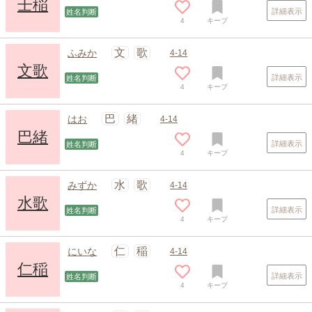
壬稲
詳細表示
姓名判断
4
キープ
文
歌
ふみか
4-14
文歌
詳細表示
姓名判断
4
キープ
巴
緒
はお
4-14
巴緒
詳細表示
姓名判断
4
キープ
スポンサードリンク
水
歌
みずか
4-14
水歌
詳細表示
姓名判断
4
キープ
仁
稲
にいな
4-14
仁稲
詳細表示
姓名判断
4
キープ