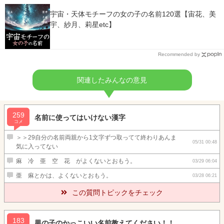
宇宙・天体モチーフの女の子の名前120選【宙花、美
宇、紗月、莉星etc】
Recommended by
関連したみんなの意見
259
名前に使ってはいけない漢字
コメ
＞＞29自分の名前両親から1文字ずつ取ってて終わりあんま
05/31 00:48
気に入ってない
痳 冷 亜 空 花 がよくないとおもう。
03/29 06:04
亜 痳とかは、よくないとおもう。
03/28 06:21
この質問トピックをチェック
183
男の子のかっこいい名前教えてください！！