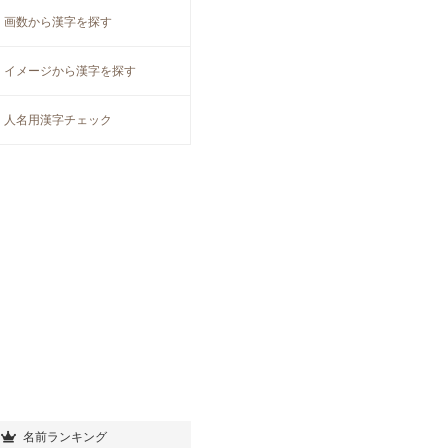
画数から漢字を探す
イメージから漢字を探す
人名用漢字チェック
名前ランキング