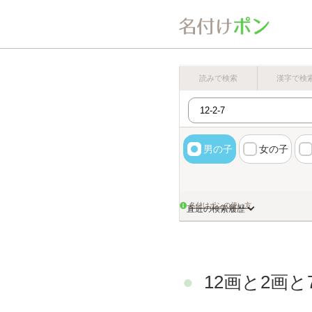
読みで検索
漢字で検
男の子
女の子
名付けポンの使い方
直近の検索履歴
12画と2画と