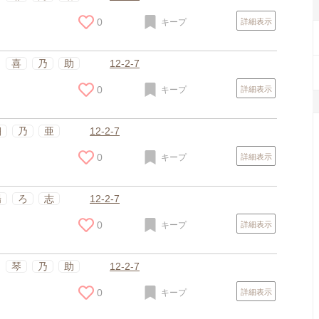
0
キープ
詳細表示
喜
乃
助
12-2-7
0
キープ
詳細表示
翔
乃
亜
12-2-7
0
キープ
詳細表示
陽
ろ
志
12-2-7
0
キープ
詳細表示
琴
乃
助
12-2-7
0
キープ
詳細表示