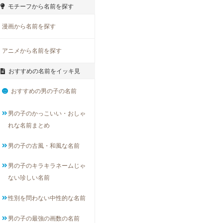
モチーフから名前を探す
漫画から名前を探す
アニメから名前を探す
おすすめの名前をイッキ見
おすすめの男の子の名前
男の子のかっこいい・おしゃ
れな名前まとめ
男の子の古風・和風な名前
男の子のキラキラネームじゃ
ない珍しい名前
性別を問わない中性的な名前
男の子の最強の画数の名前