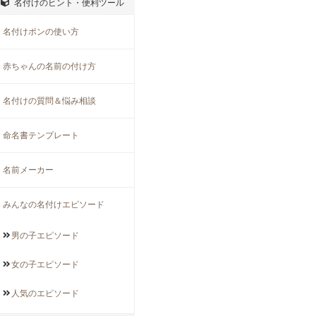
名付けのヒント・便利ツール
名付けポンの使い方
赤ちゃんの名前の付け方
名付けの質問＆悩み相談
命名書テンプレート
名前メーカー
みんなの名付けエピソード
男の子
エピソード
女の子
エピソード
人気の
エピソード