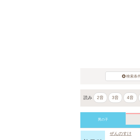
検索条
読み
2音
3音
4音
男の子
ぜんのすけ