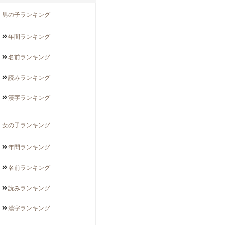
男の子ランキング
年間
ランキング
名前
ランキング
読み
ランキング
漢字
ランキング
女の子ランキング
年間
ランキング
名前
ランキング
読み
ランキング
漢字
ランキング