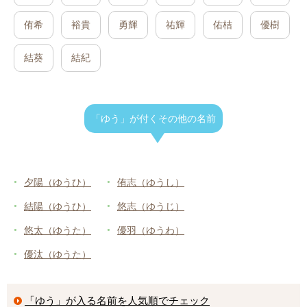
侑希
裕貴
勇輝
祐輝
佑桔
優樹
結葵
結紀
「ゆう」が付くその他の名前
夕陽（ゆうひ）
侑志（ゆうし）
結陽（ゆうひ）
悠志（ゆうじ）
悠太（ゆうた）
優羽（ゆうわ）
優汰（ゆうた）
「ゆう」が入る名前を人気順でチェック