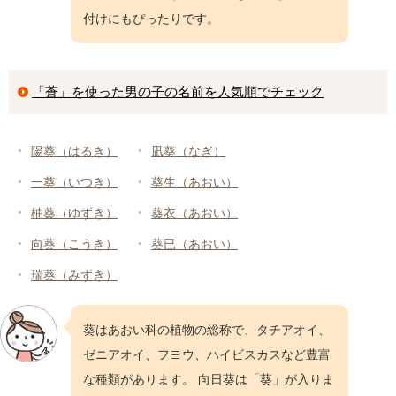
49位
こう
航
、
光
、
洸
62位
海翔
かいと
付けにもぴったりです。
50位
たいせい
大晴
、
大晟
、
大誠
63位
海斗
かいと
51位
やまと
大和
、
大斗
、
和
64位
空
そら
52位
そう
颯
、
漱
、
湊
「蒼」を使った男の子の名前を人気順でチェック
65位
一颯
いぶき
53位
ゆうき
悠生
、
悠希
、
佑樹
66位
怜
れい
54位
みつき
美月
、
光希
、
深月
陽葵（はるき）
凪葵（なぎ）
*リンククリックで名前詳細（漢字の意味やいいねの数など）をチェックできます
55位
えいと
瑛斗
、
瑛翔
、
永翔
一葵（いつき）
葵生（あおい）
柚葵（ゆずき）
葵衣（あおい）
*リンククリックで同じ読みの名前一覧をチェックできます
向葵（こうき）
葵已（あおい）
瑞葵（みずき）
葵はあおい科の植物の総称で、タチアオイ、
ゼニアオイ、フヨウ、ハイビスカスなど豊富
な種類があります。 向日葵は「葵」が入りま