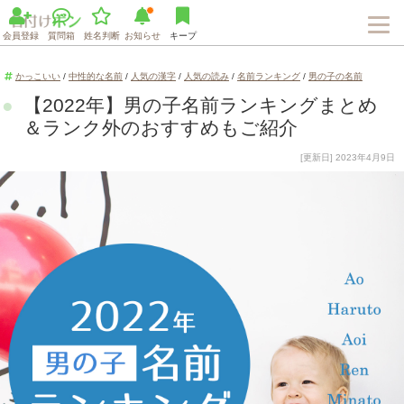
会員登録
質問箱
姓名判断
お知らせ
キープ
かっこいい
/
中性的な名前
/
人気の漢字
/
人気の読み
/
名前ランキング
/
男の子の名前
【2022年】男の子名前ランキングまとめ
＆ランク外のおすすめもご紹介
[更新日] 2023年4月9日