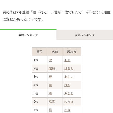
男の子は2年連続「蓮（れん）」君が一位でしたが、今年は少し順位
に変動があったようです。
名前ランキング
読みランキング
順位
名前
読み方
1位
碧
あお
2位
陽翔
はると
3位
蒼
あおい
4位
蓮
れん
5位
湊
みなと
6位
悠真
ゆうま
7位
凪
なぎ