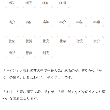
颯祐
颯亮
颯佑
颯将
湊介
奏佑
湊涼
奏介
奏祐
奏甫
壮佑
壮翼
壮亮
壮恭
聡亮
宗介
爽裕
想典
創亮
「～すけ」と読む名前の中で一番人気があるのが、爽やかな「そ
う」の響きと組み合わせた「そうすけ」です。
「すけ」と読む漢字は多いですが、「凉、翼」などを使うとより爽
やかな印象になります。