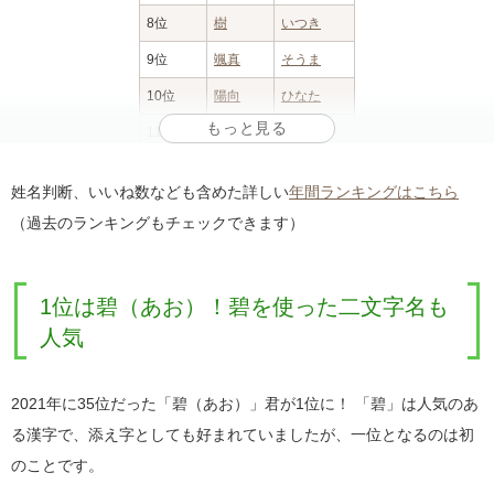
8位
樹
いつき
9位
颯真
そうま
10位
陽向
ひなた
11位
大和
やまと
12位
朝陽
あさひ
姓名判断、いいね数なども含めた詳しい
年間ランキングはこちら
順位
読み方
漢字例
13位
蒼空
そら
（過去のランキングもチェックできます）
1位
はると
陽翔
、
陽斗
、
晴翔
14位
暖
だん
2位
りく
凌久
、
凛空
、
理玖
15位
大翔
ひろと
1位は碧（あお）！碧を使った二文字名も
3位
あおと
碧斗
、
碧人
、
葵音
16位
伊織
いおり
人気
4位
ゆいと
結翔
、
結斗
、
結仁
17位
律
りつ
5位
みなと
湊斗
、
湊
、
湊音
18位
湊斗
みなと
2021年に35位だった「碧（あお）」君が1位に！ 「碧」は人気のあ
6位
はるき
陽葵
、
悠生
、
悠暉
19位
颯
はやて
る漢字で、添え字としても好まれていましたが、一位となるのは初
7位
ひなた
陽葵
、
陽大
、
陽咲
20位
陽斗
はると
のことです。
8位
そうた
蒼大
、
颯太
、
颯汰