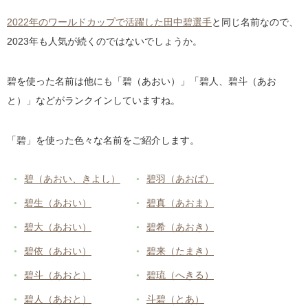
21位
陽
はる
9位
あおい
葵
、
碧
、
蒼依
2022年のワールドカップで活躍した田中碧選手
と同じ名前なので、
22位
結翔
ゆいと
2023年も人気が続くのではないでしょうか。
10位
はる
陽
、
陽琉
、
晴
23位
朔
さく
11位
そら
蒼空
、
想空
、
大空
24位
琉生
るい
碧を使った名前は他にも「碧（あおい）」「碧人、碧斗（あお
12位
いつき
樹
、
一希
、
維月
25位
陽大
ひなた
と）」などがランクインしていますね。
13位
ゆうと
悠人
、
悠翔
、
結翔
26位
新
あらた
14位
そうま
颯真
、
蒼真
、
壮真
27位
悠
ゆう
「碧」を使った色々な名前をご紹介します。
15位
たいが
大雅
、
大河
、
大翔
28位
晴
はる
16位
かいと
海翔
、
海斗
、
翔大
碧（あおい、きよし）
碧羽（あおば）
29位
陽太
ひなた
17位
あお
碧
、
蒼
、
空央
碧生（あおい）
碧真（あおま）
30位
蒼真
そうま
18位
さく
朔
、
朔久
、
朔玖
碧大（あおい）
碧希（あおき）
31位
悠人
ゆうと
19位
るい
琉生
、
琉偉
、
琉倭
碧依（あおい）
碧来（たまき）
32位
碧斗
あおと
20位
あさひ
旭
、
朝陽
、
旭陽
33位
碧人
あおと
碧斗（あおと）
碧琉（へきる）
21位
そうすけ
蒼介
、
蒼涼
、
颯介
34位
陸
りく
碧人（あおと）
斗碧（とあ）