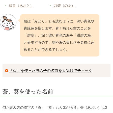
22位
こうき
洸樹
、
光希
、
航輝
35位
蒼大
そうた
碧音（あおと）
乃碧（のあ）
23位
かなた
奏太
、
奏汰
、
翔奏
36位
旭
あさひ
24位
かなと
奏翔
、
叶翔
、
奏人
37位
大雅
たいが
碧は「みどり」とも読むように、深い青色や
25位
ゆうま
悠真
、
夕真
、
侑真
青緑色を指します。青く晴れた空のことを
38位
結翔
ゆうと
26位
「碧空」、深く濃い青色の海を「紺碧の海」
あやと
絢斗
、
綾人
、
礼人
39位
悠翔
はると
と表現するので、空や海の美しさを名前に込
27位
ゆうせい
悠生
、
悠晴
、
悠誠
40位
奏汰
そうた
めることができるでしょう。
28位
はやと
颯斗
、
颯人
、
颯音
41位
葵
あおい
29位
れお
怜央
、
蓮大
、
蓮央
42位
悠斗
ゆうと
30位
れん
蓮
、
漣
、
廉
「碧」を使った男の子の名前を人気順でチェック
43位
結斗
ゆいと
31位
あきと
陽斗
、
暁斗
、
陽翔
44位
奏太
そうた
32位
りと
理登
、
凛人
、
莉都
45位
颯太
そうた
蒼、葵を使った名前
33位
いおり
伊織
、
庵
、
唯織
46位
結斗
ゆうと
34位
れい
澪
、
玲
、
玲衣
47位
湊翔
みなと
似た読み方の漢字の「蒼」「葵」も人気があり、蒼（あおい）は3
35位
りつき
律希
、
李月
、
律稀
48位
柊
しゅう