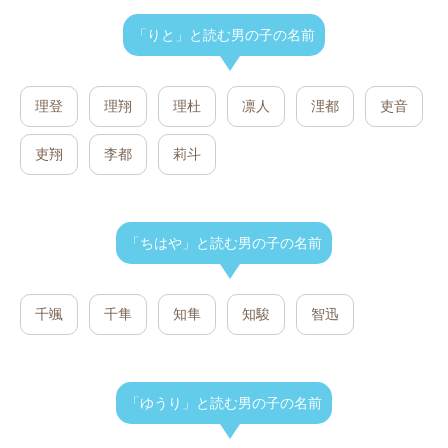
「りと」と読む男の子の名前
理登
理翔
理杜
凛人
浬都
吏音
吏翔
李都
莉斗
「ちはや」と読む男の子の名前
千颯
千隼
知隼
知駿
智迅
「ゆうり」と読む男の子の名前