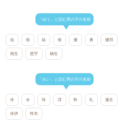
「ゆう」と読む男の子の名前
佑
裕
祐
侑
優
勇
優羽
侑生
悠宇
柚生
「れい」と読む男の子の名前
伶
令
玲
澪
羚
礼
蓮生
伶伊
怜衣