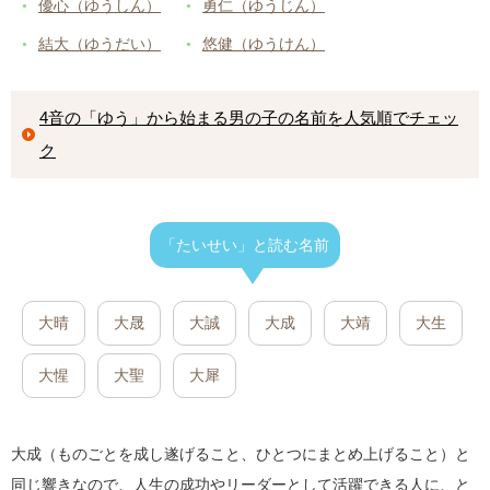
優心（ゆうしん）
勇仁（ゆうじん）
結大（ゆうだい）
悠健（ゆうけん）
4音の「ゆう」から始まる男の子の名前を人気順でチェッ
ク
「たいせい」と読む名前
大晴
大晟
大誠
大成
大靖
大生
大惺
大聖
大犀
大成（ものごとを成し遂げること、ひとつにまとめ上げること）と
同じ響きなので、人生の成功やリーダーとして活躍できる人に、と