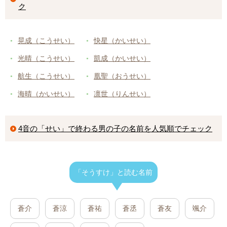
ク
晃成（こうせい）
快星（かいせい）
光晴（こうせい）
凱成（かいせい）
航生（こうせい）
凰聖（おうせい）
海晴（かいせい）
凛世（りんせい）
4音の「せい」で終わる男の子の名前を人気順でチェック
「そうすけ」と読む名前
蒼介
蒼涼
蒼祐
蒼丞
蒼友
颯介