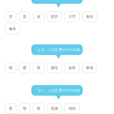
空
昊
宙
想空
大空
奏良
颯来
「はる」と読む男の子の名前
晴
暖
悠
陽琉
波留
春瑠
「るい」と読む男の子の名前
累
塁
類
琉偉
瑠似