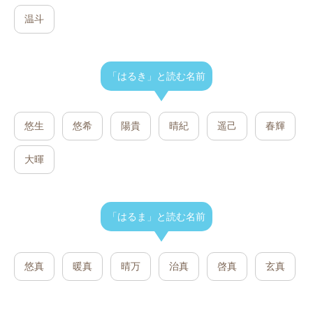
温斗
「はるき」と読む名前
悠生
悠希
陽貴
晴紀
遥己
春輝
大暉
「はるま」と読む名前
悠真
暖真
晴万
治真
啓真
玄真