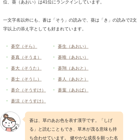
位、葵（あおい）は41位にランクインしています。
36位
せな
聖菜
、
星絆
、
世凪
49位
凌久
りく
37位
りつ
律
、
吏津
、
利都
一文字名以外にも、蒼は「そう」の読みで、葵は「き」の読みで2文
50位
歩
あゆむ
38位
いぶき
一颯
、
維吹
、
伊吹
字以上の添え字としても好まれています。
51位
悠生
ゆうせい
39位
ひろと
大翔
、
祐人
、
裕翔
52位
奏汰
かなた
蒼空（そら）
蒼生（あおい）
40位
とうま
遙真
、
燈真
、
斗真
53位
蒼生
あおい
蒼真（そうま）
蒼唯（あおい）
41位
ゆうり
悠莉
、
悠李
、
結梨
54位
岳
がく
蒼大（そうた）
蒼翔（あおと）
42位
りくと
陸斗
、
陸翔
、
陸人
55位
大晴
たいせい
蒼士（そうし）
蒼人（あおと）
43位
なぎ
凪
、
凪葵
、
南葵
56位
奏翔
かなと
44位
かいり
浬
、
魁李
、
快吏
蒼介（そうすけ）
蒼葉（あおば）
57位
楓
かえで
45位
とあ
叶愛
、
斗碧
、
都愛
蒼涼（そうすけ）
58位
律希
りつき
46位
こたろう
虎太郎
、
琥太郎
、
虎太朗
59位
迅
じん
蒼は、草のあお色を表す漢字です。「しげ
47位
さくと
咲人
、
朔都
、
朔斗
60位
悠月
ゆづき
る」と読むこともでき、草木が茂る意味も持
48位
かい
海
、
魁
、
凱
61位
晴翔
はると
ち合わせています。 健やかな成長を願った名