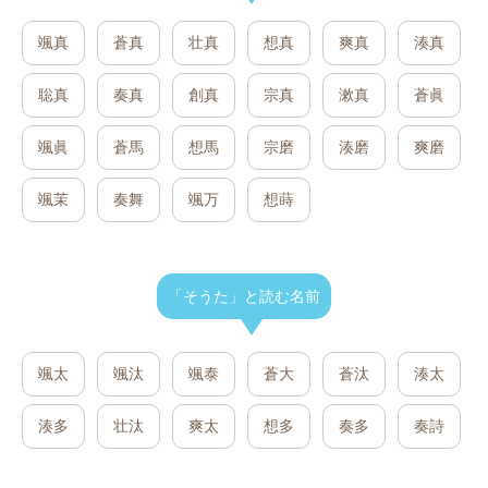
颯真
蒼真
壮真
想真
爽真
湊真
聡真
奏真
創真
宗真
漱真
蒼眞
颯眞
蒼馬
想馬
宗磨
湊磨
爽磨
颯茉
奏舞
颯万
想蒔
「そうた」と読む名前
颯太
颯汰
颯泰
蒼大
蒼汰
湊太
湊多
壮汰
爽太
想多
奏多
奏詩