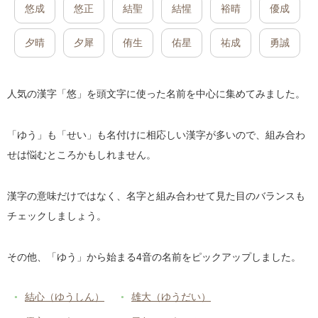
悠成
悠正
結聖
結惺
裕晴
優成
夕晴
夕犀
侑生
佑星
祐成
勇誠
人気の漢字「悠」を頭文字に使った名前を中心に集めてみました。
「ゆう」も「せい」も名付けに相応しい漢字が多いので、組み合わ
せは悩むところかもしれません。
漢字の意味だけではなく、名字と組み合わせて見た目のバランスも
チェックしましょう。
その他、「ゆう」から始まる4音の名前をピックアップしました。
結心（ゆうしん）
雄大（ゆうだい）