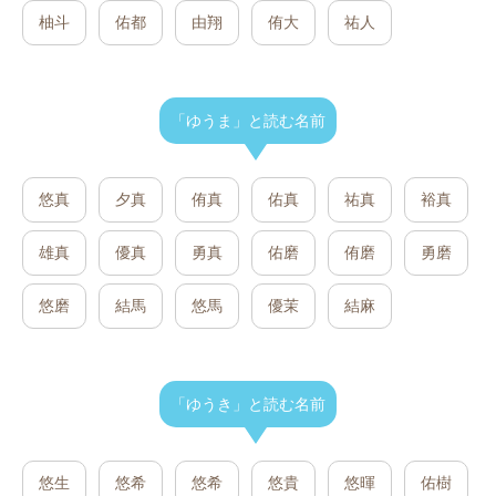
柚斗
佑都
由翔
侑大
祐人
「ゆうま」と読む名前
悠真
夕真
侑真
佑真
祐真
裕真
雄真
優真
勇真
佑磨
侑磨
勇磨
悠磨
結馬
悠馬
優茉
結麻
「ゆうき」と読む名前
悠生
悠希
悠希
悠貴
悠暉
佑樹