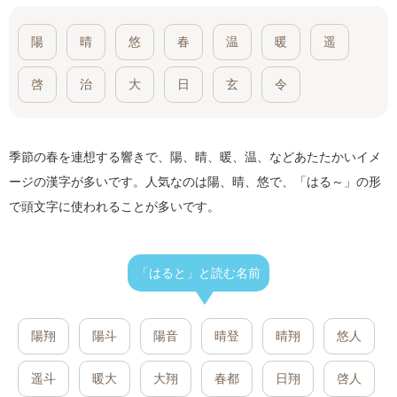
陽
晴
悠
春
温
暖
遥
啓
治
大
日
玄
令
季節の春を連想する響きで、陽、晴、暖、温、などあたたかいイメ
ージの漢字が多いです。人気なのは陽、晴、悠で、「はる～」の形
で頭文字に使われることが多いです。
「はると」と読む名前
陽翔
陽斗
陽音
晴登
晴翔
悠人
遥斗
暖大
大翔
春都
日翔
啓人