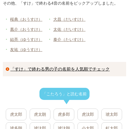
その他、「すけ」で終わる4音の名前をピックアップしました。
桜典（おうすけ）
大昌（だいすけ）
凰介（おうすけ）
太佑（だいすけ）
結亮（ゆうすけ）
泰介（たいすけ）
友祐（ゆうすけ）
「すけ」で終わる男の子の名前を人気順でチェック
「こたろう」と読む名前
虎太郎
虎太朗
虎多郎
虎汰郎
琥太郎
琥多朗
琥汰郎
琥汰朗
小太郎
虹太郎