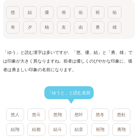
悠
結
優
侑
佑
裕
祐
有
夕
柚
友
由
勇
雄
「ゆう」と読む漢字は多いですが、「悠、優、結」と「勇、雄」で
は印象が大きく異なりますね。前者は優しくのびやかな印象に、後
者は勇ましい印象の名前になります。
「ゆうと」と読む名前
悠人
悠斗
悠翔
悠叶
悠冬
悠杜
結翔
結都
結斗
結音
裕翔
勇翔