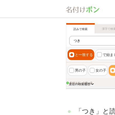
漢字で検
読みで検索
と一致する
で始ま
男の子
女の子
名付けポンの使い方
直近の検索履歴
「つき」と読