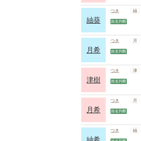
紬
つき
紬葵
姓名判断
月
つき
月希
姓名判断
津
つき
津樹
姓名判断
月
つき
月希
姓名判断
紬
つき
紬希