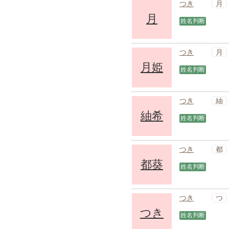
月
つき
月
姓名判断
月
つき
月姫
姓名判断
紬
つき
紬希
姓名判断
都
つき
都葵
姓名判断
つ
つき
つき
姓名判断