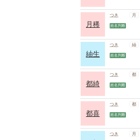
月
つき
月稀
姓名判断
紬
つき
紬生
姓名判断
都
つき
都綺
姓名判断
都
つき
都喜
姓名判断
月
つき