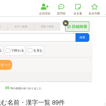
会員登録
質問箱
命名書
姓名判断
詳細検索
索
名字で検索
画数で検索
検索
る
で終わる
を含む
すべて
89
件の名前がみつかりました
む名前・漢字一覧 89件
画数検索のヒント