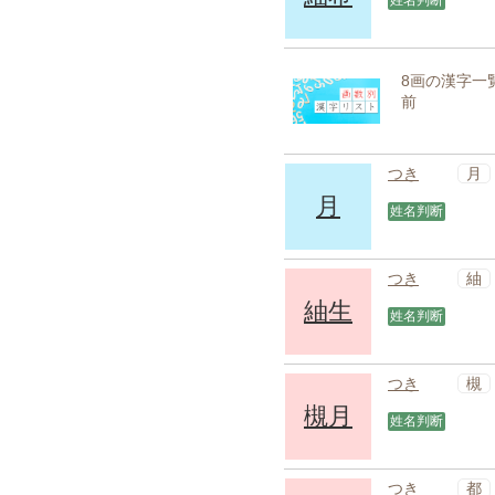
姓名判断
8画の漢字一
前
月
つき
月
姓名判断
紬
つき
紬生
姓名判断
槻
つき
槻月
姓名判断
都
つき