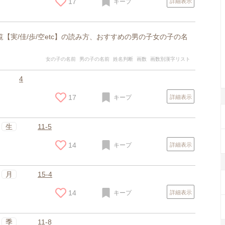
17
キープ
詳細表示
覧【実/佳/歩/空etc】の読み方、おすすめの男の子女の子の名
女の子の名前
男の子の名前
姓名判断
画数
画数別漢字リスト
4
17
キープ
詳細表示
生
11-5
14
キープ
詳細表示
月
15-4
14
キープ
詳細表示
季
11-8