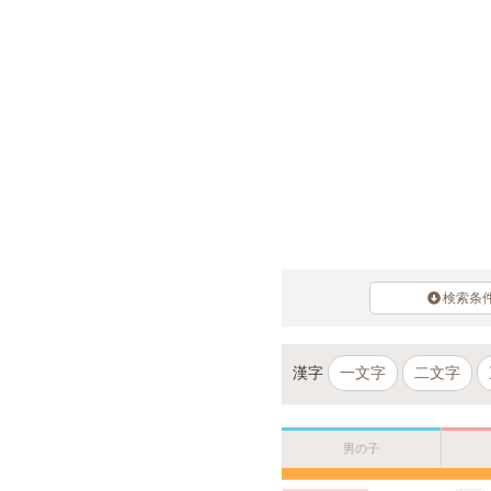
検索条
漢字
一文字
二文字
男の子