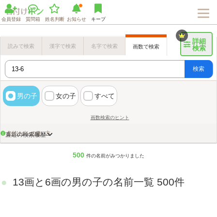
会員登録
質問箱
姓名判断
お知らせ
キープ
詳細
読みで検索
漢字で検索
名字で検索
画数で検索
検索
検索
男の子
女の子
すべて
画数検索のヒント
名付けポンの使い方
直近の検索履歴
500
件の名前がみつかりました
13画と6画の男の子の名前一覧 500件