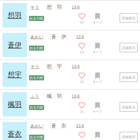
想
羽
そう
13-6
想羽
詳細表示
姓名判断
32
キープ
スポンサードリンク
蒼
伊
あおい
13-6
蒼伊
詳細表示
姓名判断
13
キープ
想
宇
そう
13-6
想宇
詳細表示
姓名判断
12
キープ
楓
羽
ふう
13-6
楓羽
詳細表示
姓名判断
11
キープ
蒼
衣
あおい
13-6
蒼衣
詳細表示
姓名判断