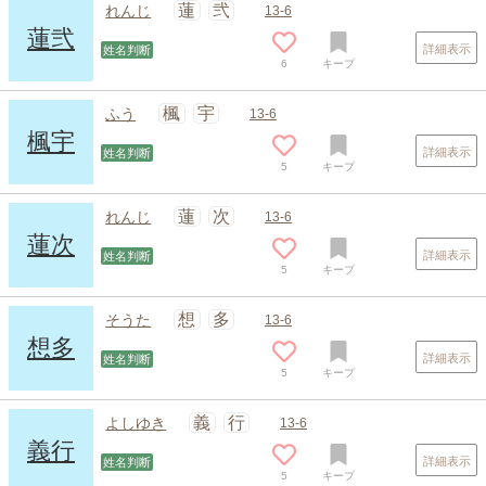
蓮
弐
れんじ
13-6
蓮弐
詳細表示
姓名判断
6
キープ
楓
宇
ふう
13-6
楓宇
詳細表示
姓名判断
5
キープ
スポンサードリンク
蓮
次
れんじ
13-6
蓮次
詳細表示
姓名判断
5
キープ
想
多
そうた
13-6
想多
詳細表示
姓名判断
5
キープ
義
行
よしゆき
13-6
義行
詳細表示
姓名判断
5
キープ