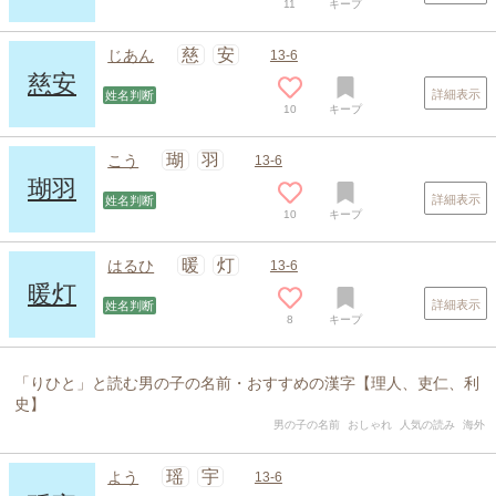
11
キープ
慈
安
じあん
13-6
慈安
詳細表示
姓名判断
10
キープ
瑚
羽
こう
13-6
瑚羽
詳細表示
姓名判断
10
キープ
暖
灯
はるひ
13-6
暖灯
詳細表示
姓名判断
8
キープ
「りひと」と読む男の子の名前・おすすめの漢字【理人、吏仁、利
史】
男の子の名前
おしゃれ
人気の読み
海外
瑶
宇
よう
13-6