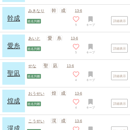
幹
成
みきなり
13-6
幹成
詳細表示
姓名判断
5
キープ
愛
糸
あいと
13-6
愛糸
詳細表示
姓名判断
5
キープ
聖
凪
せな
13-6
聖凪
詳細表示
姓名判断
4
キープ
煌
成
おうせい
13-6
煌成
詳細表示
姓名判断
4
キープ
滉
成
こうせい
13-6
滉成