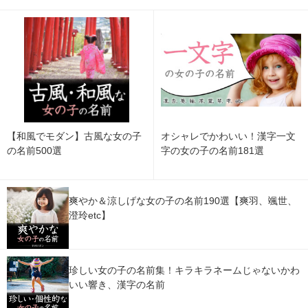
【和風でモダン】古風な女の子
オシャレでかわいい！漢字一文
の名前500選
字の女の子の名前181選
爽やか＆涼しげな女の子の名前190選【爽羽、颯世、
澄玲etc】
珍しい女の子の名前集！キラキラネームじゃないかわ
いい響き、漢字の名前