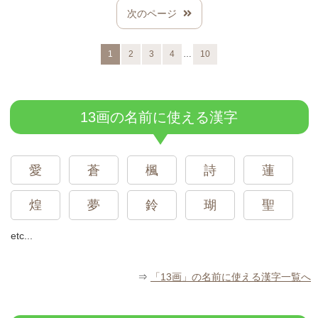
次のページ
…
1
2
3
4
10
13画の名前に使える漢字
愛
蒼
楓
詩
蓮
煌
夢
鈴
瑚
聖
etc...
⇒
「13画」の名前に使える漢字一覧へ