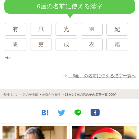
6画の名前に使える漢字
有
凪
光
羽
妃
帆
吏
成
衣
旭
etc...
⇒
「6画」の名前に使える漢字一覧へ
名付けポン
>
男の子名前
>
画数から探す
>
13画と6画の男の子の名前一覧 500件