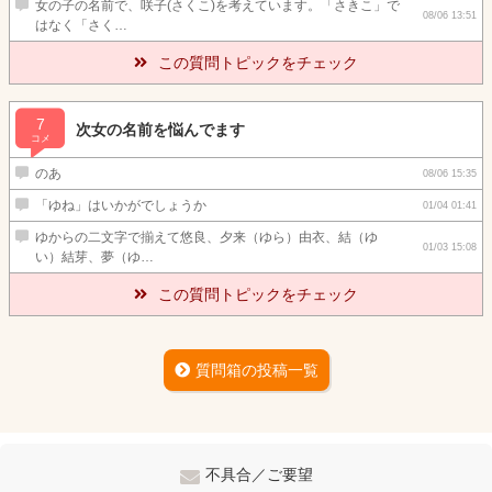
女の子の名前で、咲子(さくこ)を考えています。「さきこ」で
08/06 13:51
はなく「さく…
この質問トピックをチェック
7
次女の名前を悩んでます
コメ
のあ
08/06 15:35
「ゆね」はいかがでしょうか
01/04 01:41
ゆからの二文字で揃えて悠良、夕来（ゆら）由衣、結（ゆ
01/03 15:08
い）結芽、夢（ゆ…
この質問トピックをチェック
質問箱の投稿一覧
不具合／ご要望