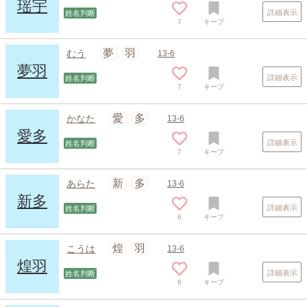
瑶宇
詳細表示
姓名判断
7
キープ
夢
羽
むう
13-6
夢羽
詳細表示
姓名判断
7
キープ
愛
多
かなた
13-6
愛多
詳細表示
姓名判断
7
キープ
新
多
あらた
13-6
新多
詳細表示
姓名判断
6
キープ
煌
羽
こうは
13-6
煌羽
詳細表示
姓名判断
6
キープ