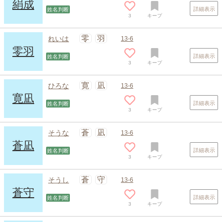
絹成
詳細表示
姓名判断
3
キープ
零
羽
れいは
13-6
零羽
詳細表示
姓名判断
3
キープ
寛
凪
ひろな
13-6
寛凪
詳細表示
姓名判断
3
キープ
スポンサードリンク
蒼
凪
そうな
13-6
蒼凪
詳細表示
姓名判断
3
キープ
蒼
守
そうし
13-6
蒼守
詳細表示
姓名判断
3
キープ