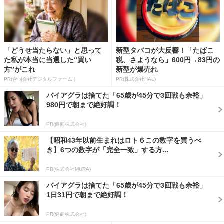
「どうせ当たらない」と思って
新型タバコが大反響！「たばこ
た私が本当に当選した“買い
税、さようなら」600円→83円の
方”がこれ
新型が爆売れ
PR(合同会社デジタルファーム )
PR(株式会社HAL)
バイアグラは捨てた「65歳が45分で3回戦も余裕」
980円で朝まで絶好調！
PR(健商株式会社)
【昭和43年以前生まれはロト６この数字を買うべ
き】6つの数字が「完全一致」する方...
PR(株式会社MURA)
バイアグラは捨てた「65歳が45分で3回戦も余裕」
1日31円で朝まで絶好調！
PR(健商株式会社)