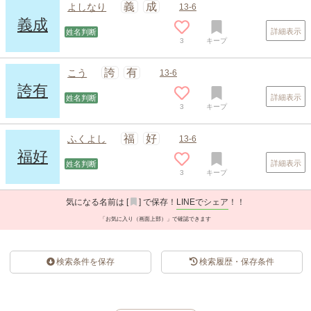
義
成
よしなり
13-6
義成
詳細表示
姓名判断
3
キープ
誇
有
こう
13-6
誇有
詳細表示
姓名判断
3
キープ
福
好
ふくよし
13-6
福好
詳細表示
姓名判断
3
キープ
気になる名前は [
] で保存！
LINEでシェア
！！
「お気に入り（画面上部）」で確認できます
検索条件を保存
検索履歴・保存条件
スポンサードリンク