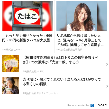
「もっと早く知りたかった」600
リボ地獄から抜け出したい人
円→83円の新型タバコが大反響
は、返済を3～6ヶ月停止して
『大幅に減額してから返済す...
PR(株式会社HAL)
PR(渋谷法務総合事務所)
【昭和43年以前生まれはロト６この数字を買うべ
き】6つの数字が「完全一致」する方...
PR(株式会社MURA)
売り場じゃ教えてくれない！当たる人だけがやって
る宝くじの習慣
PR(合同会社デジタルファーム )
Recommended by