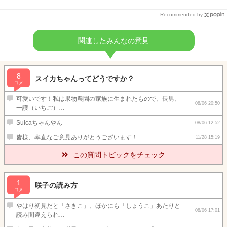
Recommended by
関連したみんなの意見
8
スイカちゃんってどうですか？
コメ
可愛いです！私は果物農園の家族に生まれたもので、長男、
08/06 20:50
一護（いちご）…
Suicaちゃんやん
08/06 12:52
皆様、率直なご意見ありがとうございます！
11/28 15:19
この質問トピックをチェック
1
咲子の読み方
コメ
やはり初見だと「さきこ」、ほかにも「しょうこ」あたりと
08/06 17:01
読み間違えられ…