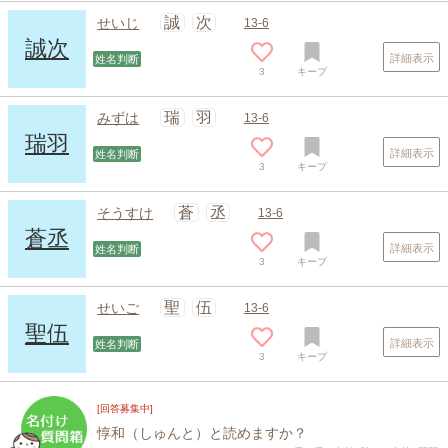
誠
次
せいじ
13-6
誠次
詳細表示
姓名判断
3
キープ
瑞
羽
みずは
13-6
瑞羽
詳細表示
姓名判断
3
キープ
蒼
丞
そうすけ
13-6
蒼丞
詳細表示
姓名判断
3
キープ
聖
伍
せいご
13-6
聖伍
詳細表示
姓名判断
3
キープ
[回答募集中]
惇和（しゅんと）と読めますか？