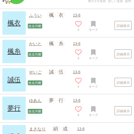
男の子の名前
珍しい名前
質問
楓
衣
ふうい
13-6
楓衣
詳細表示
姓名判断
3
キープ
楓
糸
かいと
13-6
楓糸
詳細表示
姓名判断
3
キープ
誠
伍
せいご
13-6
誠伍
詳細表示
姓名判断
3
キープ
夢
行
ゆあん
13-6
夢行
詳細表示
姓名判断
3
キープ
絹
成
まさなり
13-6