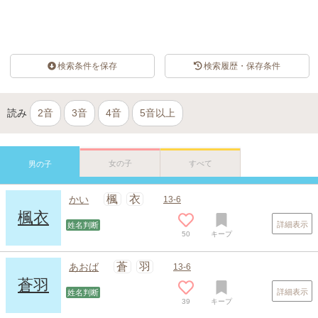
検索条件を保存
検索履歴・保存条件
読み
2音
3音
4音
5音以上
女の子
すべて
男の子
楓
衣
かい
13-6
楓衣
詳細表示
姓名判断
50
キープ
蒼
羽
あおば
13-6
蒼羽
詳細表示
姓名判断
39
キープ