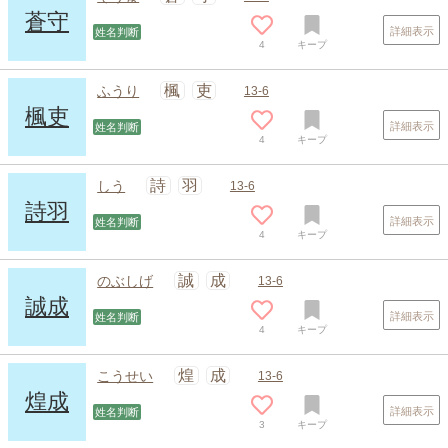
蒼守
詳細表示
姓名判断
4
キープ
楓
吏
ふうり
13-6
楓吏
詳細表示
姓名判断
4
キープ
スポンサードリンク
詩
羽
しう
13-6
詩羽
詳細表示
姓名判断
4
キープ
誠
成
のぶしげ
13-6
誠成
詳細表示
姓名判断
4
キープ
煌
成
こうせい
13-6
煌成
詳細表示
姓名判断
3
キープ