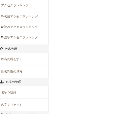
アクセスランキング
名前アクセス
ランキング
読みアクセス
ランキング
漢字アクセス
ランキング
姓名判断
姓名判断をする
姓名判断の見方
名字の管理
名字を登録
名字をリセット