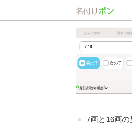
読みで検索
漢字で検
男の子
女の子
名付けポンの使い方
直近の検索履歴
7画と16画の