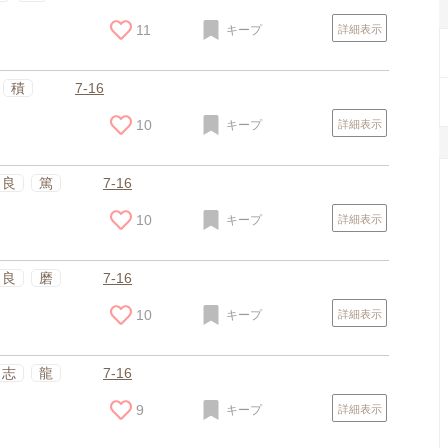
11
キープ
詳細表示
積
7-16
10
キープ
詳細表示
良
篤
7-16
10
キープ
詳細表示
良
磨
7-16
10
キープ
詳細表示
志
龍
7-16
9
キープ
詳細表示