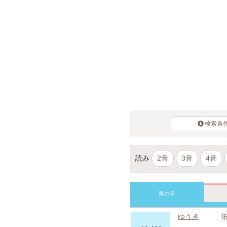
検索条
読み
2音
3音
4音
男の子
ゆうき