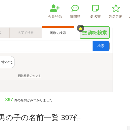
会員登録
質問箱
命名書
姓名判断
詳細検索
索
名字で検索
画数で検索
検索
すべて
画数検索のヒント
397
件の名前がみつかりました
男の子の名前一覧 397件