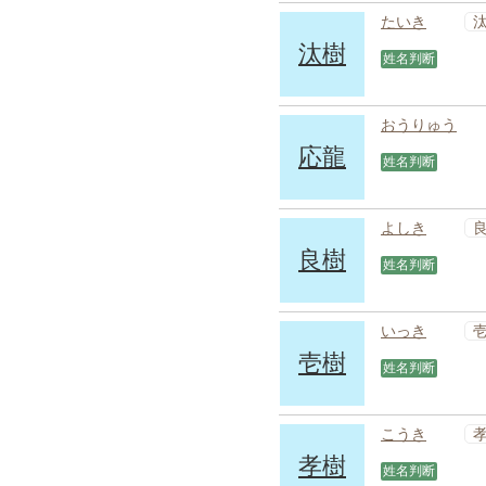
たいき
汰樹
姓名判断
おうりゅう
応龍
姓名判断
よしき
良樹
姓名判断
いっき
壱樹
姓名判断
こうき
孝樹
姓名判断