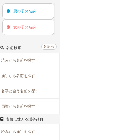
男の子の
名前
女の子の
名前
使い方
名前検索
読みから名前を探す
漢字から名前を探す
名字と合う名前を探す
画数から名前を探す
名前に使える漢字辞典
読みから漢字を探す