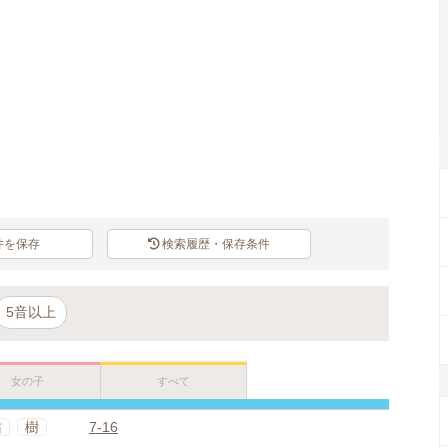
Loaded
:
100.00%
/
Unmute
件を保存
検索履歴・保存条件
5音以上
女の子
すべて
佑
樹
7-16