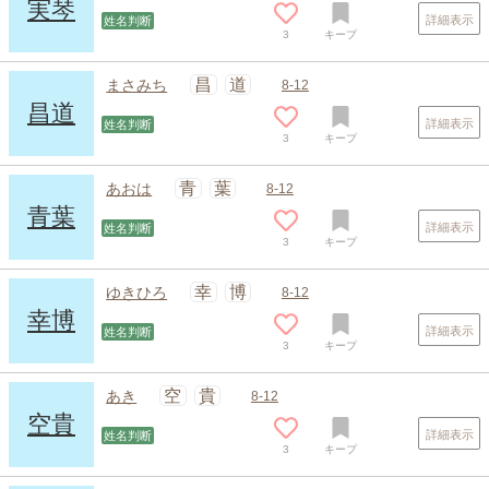
実琴
詳細表示
姓名判断
3
キープ
昌
道
まさみち
8-12
昌道
詳細表示
姓名判断
3
キープ
青
葉
あおは
8-12
青葉
詳細表示
姓名判断
3
キープ
幸
博
ゆきひろ
8-12
幸博
詳細表示
姓名判断
3
キープ
空
貴
あき
8-12
空貴
詳細表示
姓名判断
3
キープ