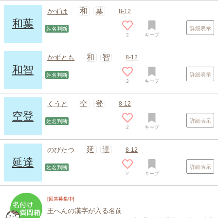
和
葉
かずは
8-12
和葉
詳細表示
姓名判断
2
キープ
和
智
かずとも
8-12
和智
詳細表示
姓名判断
2
キープ
空
登
くうと
8-12
空登
詳細表示
姓名判断
2
キープ
延
達
のびたつ
8-12
延達
詳細表示
姓名判断
2
キープ
[回答募集中]
王へんの漢字が入る名前