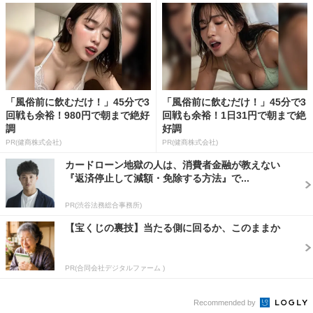
「風俗前に飲むだけ！」45分で3
「風俗前に飲むだけ！」45分で3
回戦も余裕！980円で朝まで絶好
回戦も余裕！1日31円で朝まで絶
調
好調
PR(健商株式会社)
PR(健商株式会社)
カードローン地獄の人は、消費者金融が教えない
『返済停止して減額・免除する方法』で...
PR(渋谷法務総合事務所)
【宝くじの裏技】当たる側に回るか、このままか
PR(合同会社デジタルファーム )
Recommended by