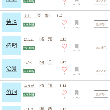
詳細表示
姓名判断
3
キープ
茉
陽
まお
8-12
茉陽
詳細表示
姓名判断
3
キープ
拓
翔
ひろと
8-12
拓翔
詳細表示
姓名判断
3
キープ
治
景
ちかげ
8-12
治景
詳細表示
姓名判断
3
キープ
侑
翔
ゆうが
8-12
侑翔
詳細表示
姓名判断
3
キープ
和
稀
ともき
8-12