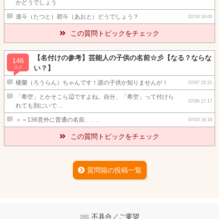
かどうでしょう
達斗（たつと）碧斗（あおと）どうでしょう？
02/19 19:00
この質問トピックをチェック
【名付けの参考】芸能人の子供の名前☆彡【なる？ならな
146
い？】
コメ
楼蘭（ろうらん）ちゃんです！誰の子供か知りませんが！
07/07 15:21
「希空」とかそこら辺ですよね。自分、「希空」って付けら
07/06 17:17
れても別にいで…
＞＞136意外に普通の名前、、、
07/03 16:19
この質問トピックをチェック
質問箱の投稿一覧
不具合／ご要望