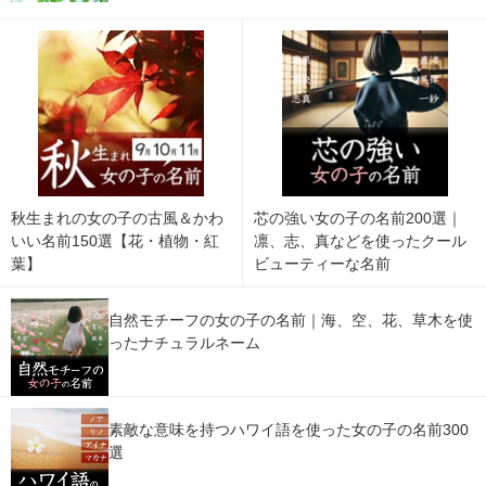
秋生まれの女の子の古風＆かわ
芯の強い女の子の名前200選｜
いい名前150選【花・植物・紅
凛、志、真などを使ったクール
葉】
ビューティーな名前
自然モチーフの女の子の名前｜海、空、花、草木を使
ったナチュラルネーム
素敵な意味を持つハワイ語を使った女の子の名前300
選