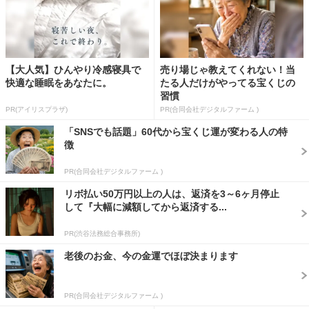
【大人気】ひんやり冷感寝具で
売り場じゃ教えてくれない！当
快適な睡眠をあなたに。
たる人だけがやってる宝くじの
習慣
PR(アイリスプラザ)
PR(合同会社デジタルファーム )
「SNSでも話題」60代から宝くじ運が変わる人の特
徴
PR(合同会社デジタルファーム )
リボ払い50万円以上の人は、返済を3～6ヶ月停止
して『大幅に減額してから返済する...
PR(渋谷法務総合事務所)
老後のお金、今の金運でほぼ決まります
PR(合同会社デジタルファーム )