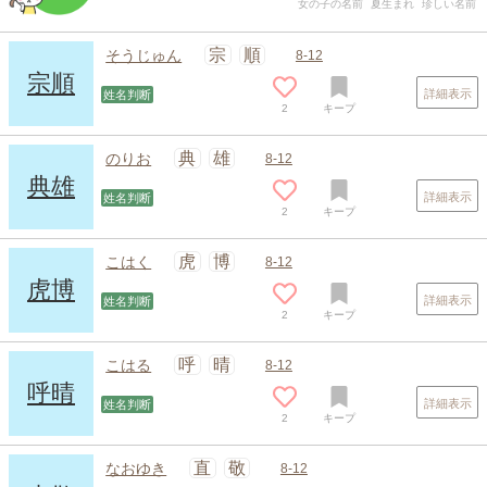
女の子の名前
夏生まれ
珍しい名前
宗
順
そうじゅん
8-12
宗順
詳細表示
姓名判断
2
キープ
典
雄
のりお
8-12
典雄
詳細表示
姓名判断
2
キープ
虎
博
こはく
8-12
虎博
詳細表示
姓名判断
2
キープ
呼
晴
こはる
8-12
呼晴
詳細表示
姓名判断
2
キープ
直
敬
なおゆき
8-12