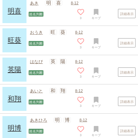
明
喜
あき
8-12
明喜
詳細表示
姓名判断
3
キープ
旺
葵
おうき
8-12
旺葵
詳細表示
姓名判断
3
キープ
スポンサードリンク
英
陽
はなび
8-12
英陽
詳細表示
姓名判断
3
キープ
和
翔
あいと
8-12
和翔
詳細表示
姓名判断
3
キープ
明
博
あきひろ
8-12
明博
詳細表示
姓名判断
3
キープ