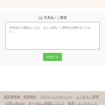
不具合／ご要望
送信する
運営者情報
利用規約
プライバシーポリシー
よくあるご質問
お問い合わせ
データのご利用について
障害・メンテナンス