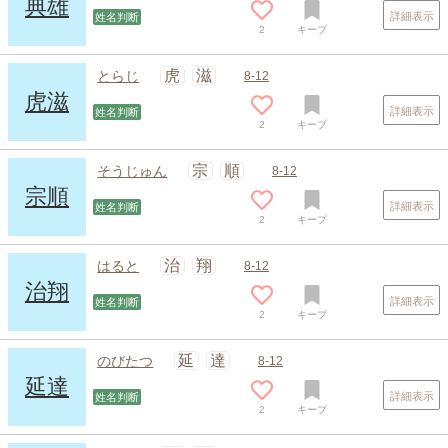
典雄
詳細表示
姓名判断
2
キープ
虎
滋
とらじ
8-12
虎滋
詳細表示
姓名判断
2
キープ
宗
順
そうじゅん
8-12
宗順
詳細表示
姓名判断
2
キープ
スポンサードリンク
治
翔
はると
8-12
治翔
詳細表示
姓名判断
2
キープ
延
達
のびたつ
8-12
延達
詳細表示
姓名判断
2
キープ