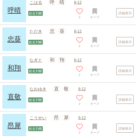
呼
晴
こはる
8-12
呼晴
詳細表示
姓名判断
2
キープ
忠
葵
ただき
8-12
忠葵
詳細表示
姓名判断
2
キープ
スポンサードリンク
和
翔
なぎと
8-12
和翔
詳細表示
姓名判断
2
キープ
直
敬
なおゆき
8-12
直敬
詳細表示
姓名判断
2
キープ
昂
犀
こうせい
8-12
昂犀
詳細表示
姓名判断
2
キープ