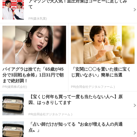
アマゾンで大人気！血圧対策はコーヒーに足してみ
て
PR(森永乳業)
バイアグラは捨てた「65歳が45
「玄関に〇〇を置いた後に宝く
分で3回戦も余裕」1日31円で朝
じ買いなさい」簡単に当選
まで絶好調！
PR(健商株式会社)
PR(合同会社デジタルファーム )
【宝くじ何年も買って一度も当たらない人へ】原
因、はっきりしてます
PR(合同会社デジタルファーム )
「占い師だけが知ってる〝お金が増える人の共通
点〟」