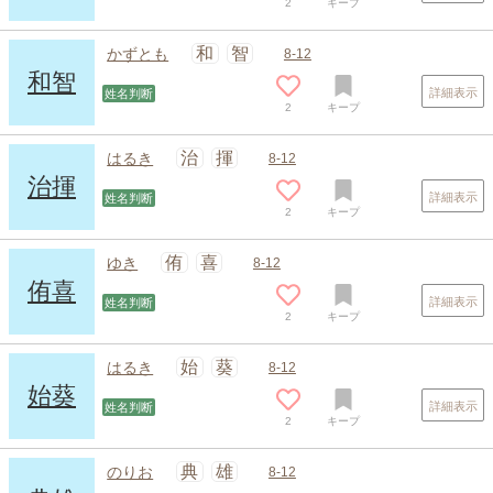
2
キープ
和
智
かずとも
8-12
和智
詳細表示
姓名判断
2
キープ
治
揮
はるき
8-12
治揮
詳細表示
姓名判断
2
キープ
侑
喜
ゆき
8-12
侑喜
詳細表示
姓名判断
2
キープ
始
葵
はるき
8-12
始葵
詳細表示
姓名判断
2
キープ
典
雄
のりお
8-12