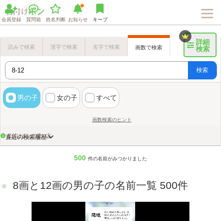
会員登録
質問箱
姓名判断
お知らせ
キープ
詳細
読みで検索
漢字で検索
名字で検索
画数で検索
検索
検索
男の子
女の子
すべて
画数検索のヒント
名付けポンの使い方
直近の検索履歴
500
件の名前がみつかりました
8画と12画の男の子の名前一覧 500件