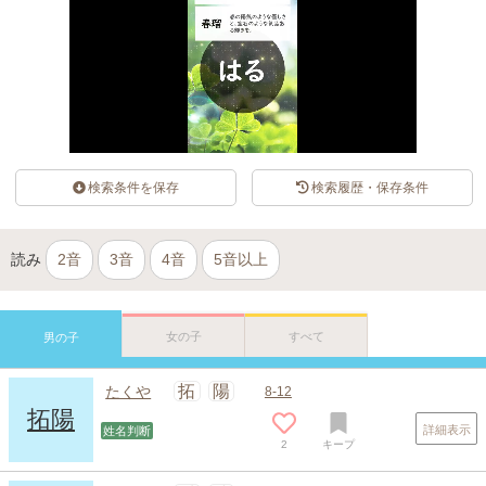
検索条件を保存
検索履歴・保存条件
読み
2音
3音
4音
5音以上
女の子
すべて
男の子
拓
陽
たくや
8-12
拓陽
詳細表示
姓名判断
2
キープ