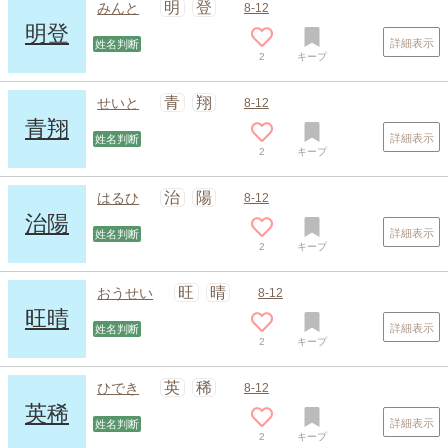
明
登
みんと
8-12
明登
詳細表示
姓名判断
2
キープ
青
翔
せいと
8-12
青翔
詳細表示
姓名判断
2
キープ
治
陽
はるひ
8-12
治陽
詳細表示
姓名判断
2
キープ
旺
晴
おうせい
8-12
旺晴
詳細表示
姓名判断
2
キープ
英
稀
ひでき
8-12
英稀
詳細表示
姓名判断
2
キープ