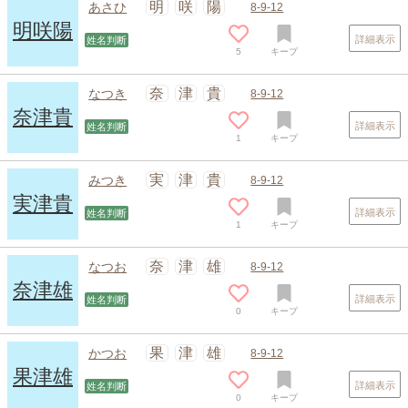
明
咲
陽
あさひ
8-9-12
明咲陽
詳細表示
姓名判断
5
キープ
奈
津
貴
なつき
8-9-12
奈津貴
詳細表示
姓名判断
1
キープ
スポンサードリンク
実
津
貴
みつき
8-9-12
実津貴
詳細表示
姓名判断
1
キープ
奈
津
雄
なつお
8-9-12
奈津雄
詳細表示
姓名判断
0
キープ
果
津
雄
かつお
8-9-12
果津雄
詳細表示
姓名判断
0
キープ