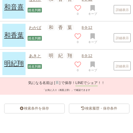
和音喜
詳細表示
姓名判断
0
キープ
和
香
葉
わかば
8-9-12
和香葉
詳細表示
姓名判断
0
キープ
スポンサードリンク
明
紀
翔
あきと
8-9-12
明紀翔
詳細表示
姓名判断
0
キープ
気になる名前は [
] で保存！
LINEでシェア
！！
「お気に入り（画面上部）」で確認できます
検索条件を保存
検索履歴・保存条件
スポンサードリンク