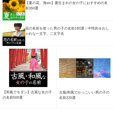
【夏の花、海etc】夏生まれの女の子におすすめの名
前350選
花の名前を使った男の子の名前180選｜中性的＆おし
ゃれな一文字、二文字名
【和風でモダン】古風な女の子
古風/和風でかっこいい男の子の
の名前500選
名前220選