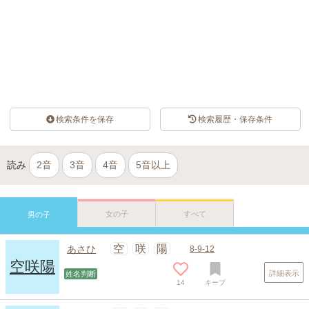
検索条件を保存
検索履歴・保存条件
読み
2音
3音
4音
5音以上
女の子
すべて
男の子
空
咲
陽
あさひ
8-9-12
空咲陽
詳細表示
姓名判断
14
キープ