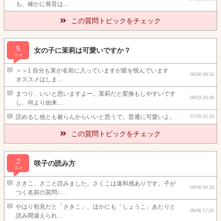
も、確かに発音は…
この質問トピックをチェック
5
女の子に茉莉は可愛いですか？
コメ
＞＞1 自分も茉が名前に入っていますが親を恨んでいます
08/08 09:52
オススメはしま…
まつり、いいと思いますよー。茉莉だと変換もしやすいです
08/03 16:06
し、何より由来…
読めるし他とも被らんからいいと思うで。普通に可愛いよ。
07/29 22:19
この質問トピックをチェック
2
咲子の読み方
コメ
さきこ、さこと読みました。さくこは違和感ありです。子が
08/08 00:33
つく名前の質問↓…
やはり初見だと「さきこ」、ほかにも「しょうこ」あたりと
08/06 17:01
読み間違えられ…