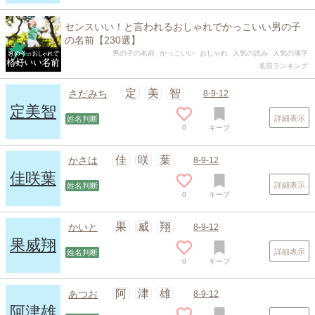
センスいい！と言われるおしゃれでかっこいい男の子
の名前【230選】
男の子の名前
かっこいい
おしゃれ
人気の読み
人気の漢字
名前ランキング
定
美
智
さだみち
8-9-12
定美智
詳細表示
姓名判断
0
キープ
佳
咲
葉
かさは
8-9-12
佳咲葉
詳細表示
姓名判断
0
キープ
果
威
翔
かいと
8-9-12
果威翔
詳細表示
姓名判断
0
キープ
スポンサードリンク
阿
津
雄
あつお
8-9-12
阿津雄