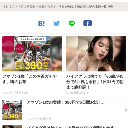
名付けポン
>
男の子名前
>
画数から探す
>
8画と9画と12画の男の子の名前一覧 16件
アマゾン1位「このお茶ガチで
バイアグラは捨てた「65歳が45
す」噂のお茶
分で3回戦も余裕」1日31円で朝
まで絶好調！
PR(ハーブ健康本舗)
PR(健商株式会社)
アマゾン1位の実績！380円で5日間お試し。
PR(ハーブ健康本舗)
バイアグラは捨てた「65歳が45分で3回戦も余裕」