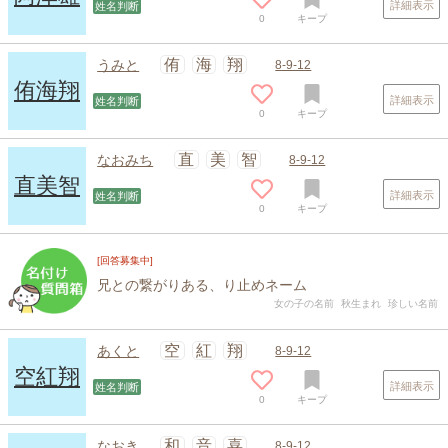
詳細表示
姓名判断
0
キープ
侑
海
翔
うみと
8-9-12
侑海翔
詳細表示
姓名判断
0
キープ
直
美
智
なおみち
8-9-12
直美智
詳細表示
姓名判断
0
キープ
[回答募集中]
兄との繋がりある、り止めネーム
女の子の名前
秋生まれ
珍しい名前
空
紅
翔
あくと
8-9-12
空紅翔
詳細表示
姓名判断
0
キープ
和
音
喜
なおき
8-9-12