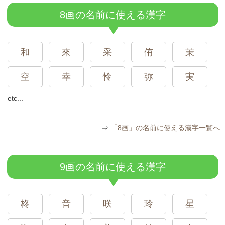
8画の名前に使える漢字
和
來
采
侑
茉
空
幸
怜
弥
実
etc...
⇒
「8画」の名前に使える漢字一覧へ
9画の名前に使える漢字
柊
音
咲
玲
星