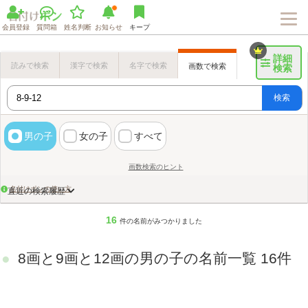
会員登録
質問箱
姓名判断
お知らせ
キープ
詳細
読みで検索
漢字で検索
名字で検索
画数で検索
検索
検索
男の子
女の子
すべて
画数検索のヒント
名付けポンの使い方
直近の検索履歴
16
件の名前がみつかりました
8画と9画と12画の男の子の名前一覧 16件
Loaded
:
72.06%
/
Unmute