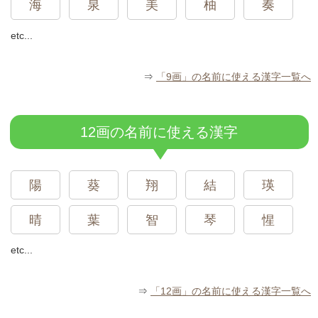
海
泉
美
柚
奏
etc...
⇒
「9画」の名前に使える漢字一覧へ
12画の名前に使える漢字
陽
葵
翔
結
瑛
晴
葉
智
琴
惺
etc...
⇒
「12画」の名前に使える漢字一覧へ