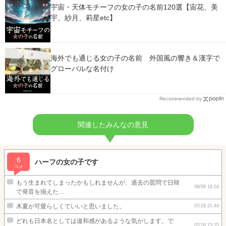
宇宙・天体モチーフの女の子の名前120選【宙花、美
宇、紗月、莉星etc】
海外でも通じる女の子の名前 外国風の響き＆漢字で
グローバルな名付け
Recommended by
関連したみんなの意見
6
ハーフの女の子です
コメ
もう生まれてしまったかもしれませんが、過去の質問で日韓
08/08 18:24
で発音を揃えた…
木夏が可愛らしくていいと思いました。
07/28 21:44
どれも日本名としては違和感があるような気がします。で
07/26 23:35