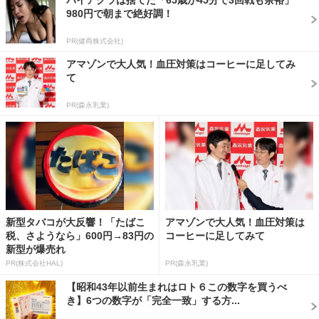
980円で朝まで絶好調！
PR(健商株式会社)
アマゾンで大人気！血圧対策はコーヒーに足してみ
て
PR(森永乳業)
新型タバコが大反響！「たばこ
アマゾンで大人気！血圧対策は
税、さようなら」600円→83円の
コーヒーに足してみて
新型が爆売れ
PR(株式会社HAL)
PR(森永乳業)
【昭和43年以前生まれはロト６この数字を買うべ
き】6つの数字が「完全一致」する方...