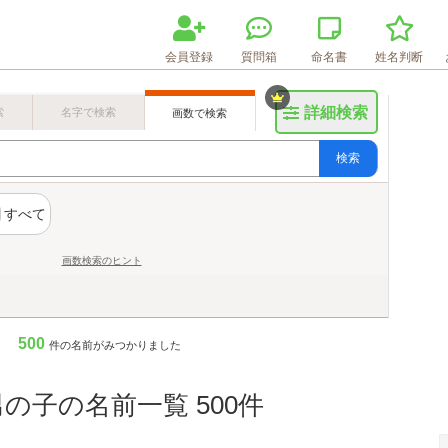
会員登録
質問箱
命名書
姓名判断
詳細検索
索
名字で検索
画数で検索
検索
すべて
画数検索のヒント
500
件の名前がみつかりました
の子の名前一覧 500件