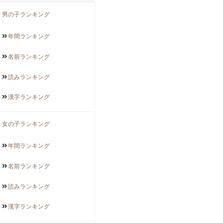
男の子ランキング
年間
ランキング
名前
ランキング
読み
ランキング
漢字
ランキング
女の子ランキング
年間
ランキング
名前
ランキング
読み
ランキング
漢字
ランキング