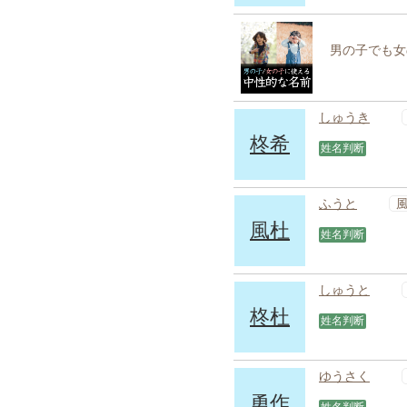
男の子でも女
しゅうき
柊希
姓名判断
ふうと
風杜
姓名判断
しゅうと
柊杜
姓名判断
ゆうさく
勇作