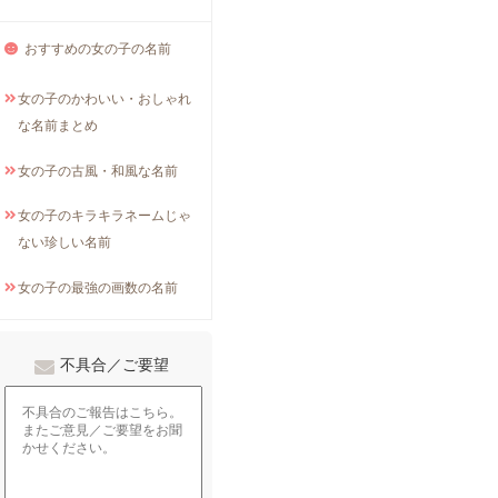
おすすめの女の子の名前
女の子のかわいい・おしゃれ
な名前まとめ
女の子の古風・和風な名前
女の子のキラキラネームじゃ
ない珍しい名前
女の子の最強の画数の名前
不具合／ご要望