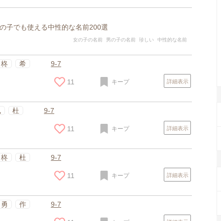
の子でも使える中性的な名前200選
女の子の名前
男の子の名前
珍しい
中性的な名前
柊
希
9-7
11
キープ
詳細表示
風
杜
9-7
11
キープ
詳細表示
柊
杜
9-7
11
キープ
詳細表示
勇
作
9-7