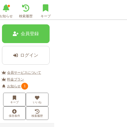
お知らせ
検索履歴
キープ
会員登録
ログイン
会員サービスについて
料金プラン
お知らせ
1
キープ
いいね
保存条件
検索履歴