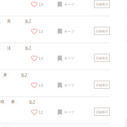
13
キープ
詳細表示
咲
良
9-7
13
キープ
詳細表示
要
汰
9-7
13
キープ
詳細表示
スポンサードリンク
来
9-7
13
キープ
詳細表示
咲
希
9-7
12
キープ
詳細表示