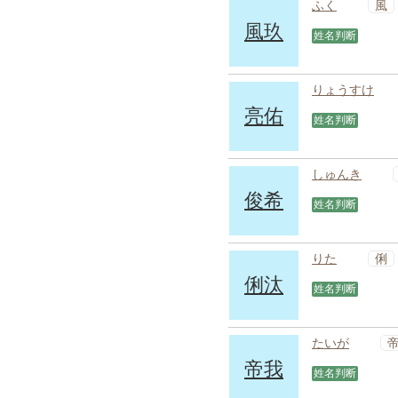
風
ふく
風玖
姓名判断
りょうすけ
亮佑
姓名判断
しゅんき
俊希
姓名判断
俐
りた
俐汰
姓名判断
たいが
帝我
姓名判断