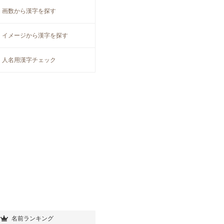
画数から漢字を探す
イメージから漢字を探す
人名用漢字チェック
名前ランキング