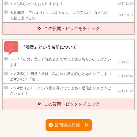
＞＞1真がいいとおもいますよ！
09/17 12:50
天真爛漫、でしょうか。天音あまね、天花てんか、などつけ
09/17 08:53
て差し上げるの…
この質問トピックをチェック
12
『湊音』という名前について
コメ
＞＞7『その』君とも読めるんですね！返信ありがとうござい
11/14 17:27
ます！
＞＞3確かに初見の方は『みなね』君と読むと思われてしまい
11/14 17:10
ますかね？『湊…
＞＞4音（と）っていう響き良いですよね！返信ありがとうご
11/14 17:00
ざいます！
この質問トピックをチェック
質問箱の投稿一覧