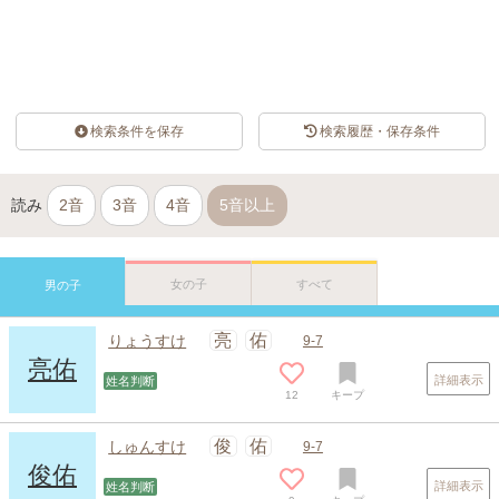
検索条件を保存
検索履歴・保存条件
読み
2音
3音
4音
5音以上
女の子
すべて
男の子
亮
佑
りょうすけ
9-7
亮佑
詳細表示
姓名判断
12
キープ
俊
佑
しゅんすけ
9-7
俊佑
詳細表示
姓名判断