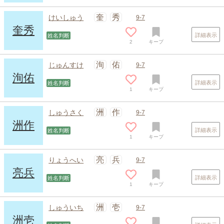
奎
秀
けいしゅう
9-7
奎秀
詳細表示
姓名判断
2
キープ
洵
佑
じゅんすけ
9-7
洵佑
詳細表示
姓名判断
1
キープ
スポンサードリンク
洲
作
しゅうさく
9-7
洲作
詳細表示
姓名判断
1
キープ
亮
兵
りょうへい
9-7
亮兵
詳細表示
姓名判断
1
キープ
洲
壱
しゅういち
9-7
洲壱