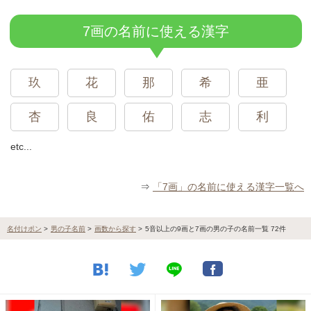
7画の名前に使える漢字
玖
花
那
希
亜
杏
良
佑
志
利
etc...
⇒
「7画」の名前に使える漢字一覧へ
名付けポン
>
男の子名前
>
画数から探す
>
5音以上の9画と7画の男の子の名前一覧 72件