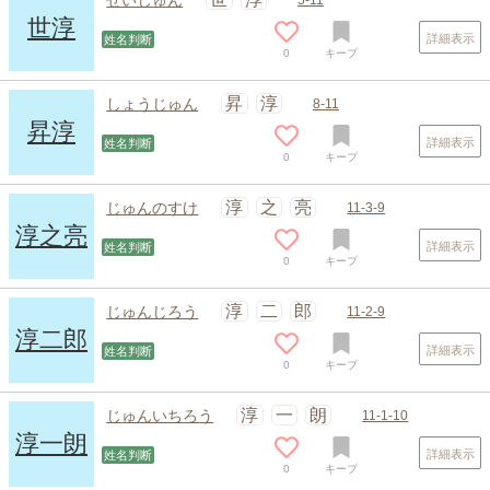
世淳
詳細表示
姓名判断
0
キープ
昇
淳
しょうじゅん
8-11
昇淳
詳細表示
姓名判断
0
キープ
淳
之
亮
じゅんのすけ
11-3-9
淳之亮
詳細表示
姓名判断
0
キープ
淳
二
郎
じゅんじろう
11-2-9
淳二郎
詳細表示
姓名判断
0
キープ
スポンサードリンク
淳
一
朗
じゅんいちろう
11-1-10
淳一朗
詳細表示
姓名判断
0
キープ