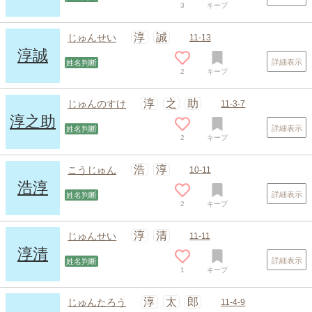
3
キープ
淳
誠
じゅんせい
11-13
淳誠
詳細表示
姓名判断
2
キープ
淳
之
助
じゅんのすけ
11-3-7
淳之助
詳細表示
姓名判断
2
キープ
浩
淳
こうじゅん
10-11
浩淳
詳細表示
姓名判断
2
キープ
淳
清
じゅんせい
11-11
淳清
詳細表示
姓名判断
1
キープ
淳
太
郎
じゅんたろう
11-4-9