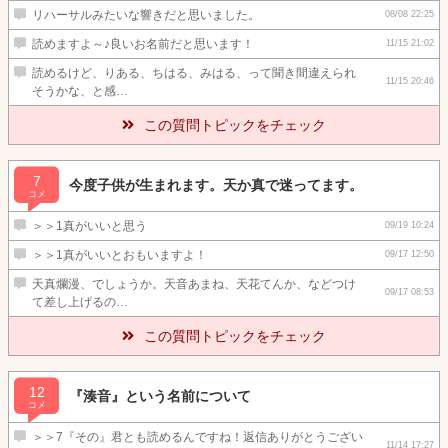
リハーサルみたいな響きだと思いました。
08/08 22:25
読めますよ～♪良いお名前だと思います！
11/15 21:02
読めるけど、りある、ちはる、みはる、って聞き間違えられ
11/15 20:46
そうかな、と感…
この質問トピックをチェック
7
今度子供が生まれます。天か真で迷ってます。
コメ
＞＞1真がいいと思う
09/19 10:24
＞＞1真がいいとおもいますよ！
09/17 12:50
天真爛漫、でしょうか。天音あまね、天花てんか、などつけ
09/17 08:53
て差し上げるの…
この質問トピックをチェック
12
『湊音』という名前について
コメ
＞＞7『その』君とも読めるんですね！返信ありがとうござい
11/14 17:27