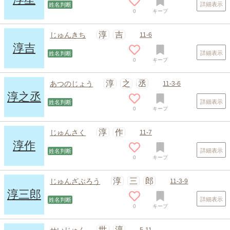
詳細表示
姓名判断
0
キープ
淳
吉
じゅんきち
11-6
淳吉
詳細表示
姓名判断
0
キープ
淳
之
丞
あつのじょう
11-3-6
淳之丞
詳細表示
姓名判断
0
キープ
淳
作
じゅんさく
11-7
淳作
詳細表示
姓名判断
0
キープ
淳
三
郎
じゅんざぶろう
11-3-9
淳三郎
詳細表示
姓名判断
0
キープ
世
淳
せいじゅん
5-11