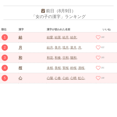
前日（8月9日）
「女の子の漢字」ランキング
順位
漢字
漢字が使われた名前
いいね
結
1
結愛
結菜
結月
結衣
180
月
2
結月
美月
琉月
菜月
月
622
和
3
和花
和奏
日和
陽和
395
桜
4
未桜
美桜
実桜
鈴桜
凛桜
281
心
5
心陽
心春
心結
心晴
虹心
188