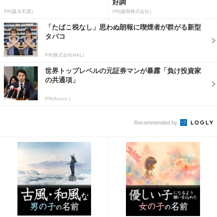
好調
PR(森永乳業)
PR(健商株式会社)
「たばこ税なし」思わぬ朗報に喫煙者が群がる新型
タバコ
PR(株式会社HAL)
世界トップレベルの元証券マンが暴露「負け投資家
の共通項」
PR(Acoco.)
Recommended by