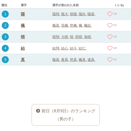
順位
漢字
漢字が使われた名前
いいね
陽
1
陽翔
陽大
朝陽
陽向
陽葵
740
楓
2
楓真
琉楓
悠楓
楓
楓絃
201
晴
3
晴翔
大晴
晴
悠晴
海晴
150
結
4
結翔
結心
結斗
結仁
180
真
5
颯真
蒼真
悠真
楓真
遙真
101
前日（8月9日）のランキング
（男の子）