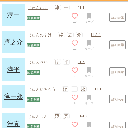
淳
一
じゅんいち
11-1
淳一
詳細表示
姓名判断
19
キープ
淳
之
介
じゅんのすけ
11-3-4
淳之介
詳細表示
姓名判断
12
キープ
淳
平
じゅんぺい
11-5
淳平
詳細表示
姓名判断
7
キープ
スポンサードリンク
淳
一
郎
じゅんいちろう
11-1-9
淳一郎
詳細表示
姓名判断
3
キープ
淳
真
じゅんしん
11-10
淳真
詳細表示
姓名判断