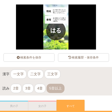
検索条件を保存
検索履歴・保存条件
漢字
一文字
二文字
三文字
読み
2音
3音
4音
5音以上
男の子
女の子
すべて