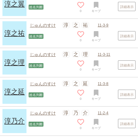
淳之翼
詳細表示
姓名判断
0
キープ
淳
之
祐
じゅんのすけ
11-3-9
淳之祐
詳細表示
姓名判断
0
キープ
淳
之
理
じゅんのすけ
11-3-11
淳之理
詳細表示
姓名判断
0
キープ
淳
之
延
じゅんのすけ
11-3-8
淳之延
詳細表示
姓名判断
0
キープ
淳
乃
介
じゅんのすけ
11-2-4
淳乃介
詳細表示
姓名判断
0
キープ