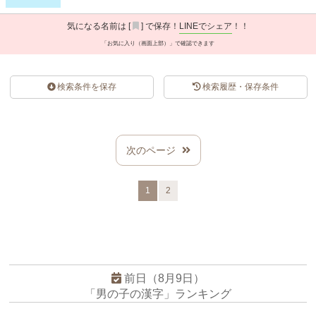
気になる名前は [
] で保存！
LINEでシェア
！！
「お気に入り（画面上部）」で確認できます
検索条件を保存
検索履歴・保存条件
スポンサードリンク
次のページ
1
2
前日（8月9日）
「男の子の漢字」ランキング