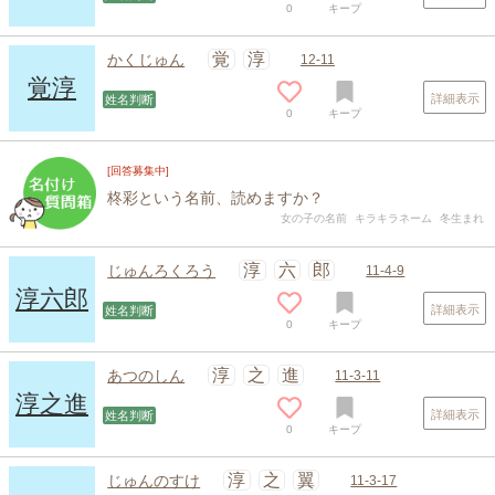
0
キープ
覚
淳
かくじゅん
12-11
覚淳
詳細表示
姓名判断
0
キープ
[回答募集中]
柊彩という名前、読めますか？
女の子の名前
キラキラネーム
冬生まれ
淳
六
郎
じゅんろくろう
11-4-9
淳六郎
詳細表示
姓名判断
0
キープ
淳
之
進
あつのしん
11-3-11
淳之進
詳細表示
姓名判断
0
キープ
淳
之
翼
じゅんのすけ
11-3-17