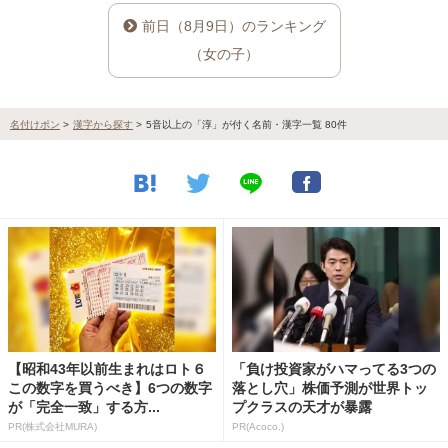
前日（8月9日）のランキング
（女の子）
名付けポン
>
漢字から探す
>
5音以上の「淳」が付く名前・漢字一覧 80件
【昭和43年以前生まれはロト６
「負け投資家がハマってる3つの
この数字を買うべき】6つの数字
落とし穴」株価予測が世界トッ
が「完全一致」する方...
プクラスの天才が暴露
PR(株式会社MURA)
PR(Acoco.)