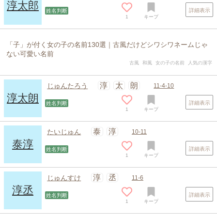
淳太郎
詳細表示
姓名判断
1
キープ
「子」が付く女の子の名前130選｜古風だけどシワシワネームじゃ
ない可愛い名前
古風
和風
女の子の名前
人気の漢字
淳
太
朗
じゅんたろう
11-4-10
淳太朗
詳細表示
姓名判断
1
キープ
泰
淳
たいじゅん
10-11
泰淳
詳細表示
姓名判断
1
キープ
淳
丞
じゅんすけ
11-6
淳丞
詳細表示
姓名判断
1
キープ