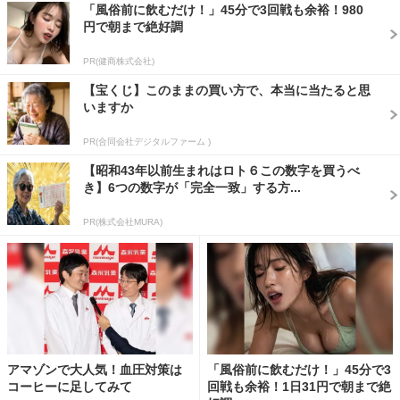
「風俗前に飲むだけ！」45分で3回戦も余裕！980
円で朝まで絶好調
PR(健商株式会社)
【宝くじ】このままの買い方で、本当に当たると思
いますか
PR(合同会社デジタルファーム )
【昭和43年以前生まれはロト６この数字を買うべ
き】6つの数字が「完全一致」する方...
PR(株式会社MURA)
アマゾンで大人気！血圧対策は
「風俗前に飲むだけ！」45分で3
コーヒーに足してみて
回戦も余裕！1日31円で朝まで絶