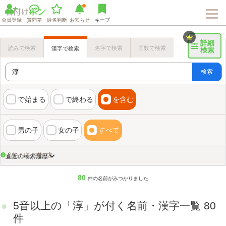
会員登録
質問箱
姓名判断
お知らせ
キープ
詳細
読みで検索
名字で検索
画数で検索
漢字で検索
検索
検索
で始まる
で終わる
を含む
男の子
女の子
すべて
名付けポンの使い方
直近の検索履歴
80
件の名前がみつかりました
5音以上の「淳」が付く名前・漢字一覧 80
画数検索のヒント
件