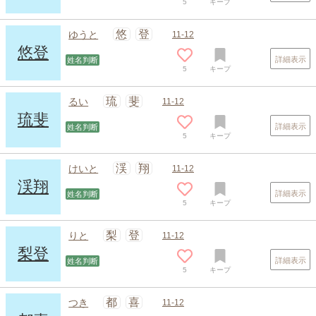
5
キープ
悠
登
ゆうと
11-12
悠登
詳細表示
姓名判断
5
キープ
琉
斐
るい
11-12
琉斐
詳細表示
姓名判断
5
キープ
渓
翔
けいと
11-12
渓翔
詳細表示
姓名判断
5
キープ
梨
登
りと
11-12
梨登
詳細表示
姓名判断
5
キープ
都
喜
つき
11-12