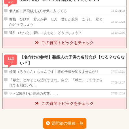
コメ
個人的に芦飛(あしび)が気に入ってる
03/12 21:33
響軌 ひびき 君とか禅 ぜん 君とか航詞 こうし 君と
02/20 10:23
かどうでしょう
達斗（たつと）碧斗（あおと）どうでしょう？
02/19 19:00
この質問トピックをチェック
【名付けの参考】芸能人の子供の名前☆彡【なる？ならな
146
い？】
コメ
楼蘭（ろうらん）ちゃんです！誰の子供か知りませんが！
07/07 15:21
「希空」とかそこら辺ですよね。自分、「希空」って付けら
07/06 17:17
れても別にいで…
＞＞136意外に普通の名前、、、
07/03 16:19
この質問トピックをチェック
質問箱の投稿一覧