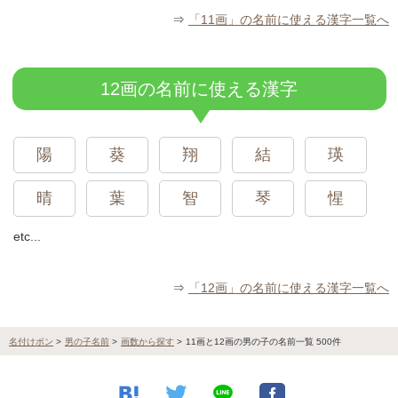
⇒
「11画」の名前に使える漢字一覧へ
12画の名前に使える漢字
陽
葵
翔
結
瑛
晴
葉
智
琴
惺
etc...
⇒
「12画」の名前に使える漢字一覧へ
名付けポン
>
男の子名前
>
画数から探す
>
11画と12画の男の子の名前一覧 500件