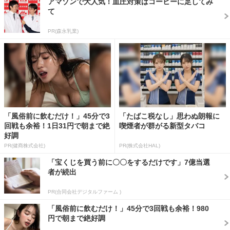
アマゾンで大人気！血圧対策はコーヒーに足してみ
て
PR(森永乳業)
「風俗前に飲むだけ！」45分で3
「たばこ税なし」思わぬ朗報に
回戦も余裕！1日31円で朝まで絶
喫煙者が群がる新型タバコ
好調
PR(健商株式会社)
PR(株式会社HAL)
「宝くじを買う前に〇〇をするだけです」7億当選
者が続出
PR(合同会社デジタルファーム )
「風俗前に飲むだけ！」45分で3回戦も余裕！980
円で朝まで絶好調