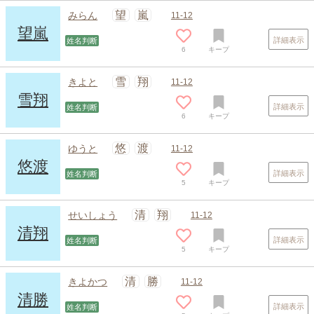
望
嵐
みらん
11-12
望嵐
詳細表示
姓名判断
6
キープ
雪
翔
きよと
11-12
雪翔
詳細表示
姓名判断
6
キープ
悠
渡
ゆうと
11-12
悠渡
詳細表示
姓名判断
5
キープ
清
翔
せいしょう
11-12
清翔
詳細表示
姓名判断
5
キープ
清
勝
きよかつ
11-12
清勝
詳細表示
姓名判断