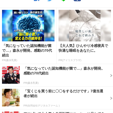
「気になっていた認知機能が菌
【大人気】ひんやり冷感寝具で
で…」森永が開発。感動の70代
快適な睡眠をあなたに。
続出
PR(森永乳業)
PR(アイリスプラザ)
「気になっていた認知機能が菌で…」森永が開発。
感動の70代続出
PR(森永乳業)
「宝くじを買う前に〇〇をするだけです」7億当選
者が続出
PR(合同会社デジタルファーム )