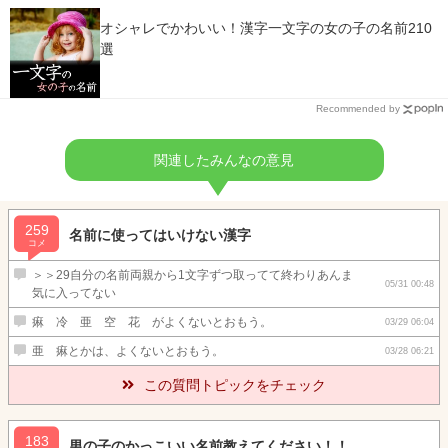
オシャレでかわいい！漢字一文字の女の子の名前210
選
Recommended by
関連したみんなの意見
259
名前に使ってはいけない漢字
コメ
＞＞29自分の名前両親から1文字ずつ取ってて終わりあんま
05/31 00:48
気に入ってない
痳 冷 亜 空 花 がよくないとおもう。
03/29 06:04
亜 痳とかは、よくないとおもう。
03/28 06:21
この質問トピックをチェック
183
男の子のかっこいい名前教えてください！！