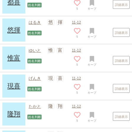
都喜
詳細表示
姓名判断
5
キープ
悠
揮
はるき
11-12
悠揮
詳細表示
姓名判断
5
キープ
惟
富
ゆいと
11-12
惟富
詳細表示
姓名判断
5
キープ
スポンサードリンク
現
喜
げんき
11-12
現喜
詳細表示
姓名判断
5
キープ
隆
翔
たかと
11-12
隆翔
詳細表示
姓名判断
5
キープ