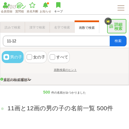
会員登録
質問箱
姓名判断
お知らせ
キープ
詳細
読みで検索
漢字で検索
名字で検索
画数で検索
検索
検索
男の子
女の子
すべて
画数検索のヒント
名付けポンの使い方
直近の検索履歴
500
件の名前がみつかりました
11画と12画の男の子の名前一覧 500件
Loaded
:
72.06%
/
Unmute