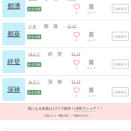
都湧
詳細表示
姓名判断
5
キープ
都
葵
とき
11-12
都葵
詳細表示
姓名判断
5
キープ
絆
登
はんと
11-12
絆登
詳細表示
姓名判断
5
キープ
深
禄
みろく
11-12
深禄
詳細表示
姓名判断
5
キープ
気になる名前は [
] で保存！
LINEでシェア
！！
「お気に入り（画面上部）」で確認できます