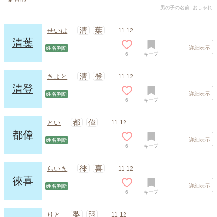
男の子の名前
おしゃれ
清
葉
せいは
11-12
清葉
詳細表示
姓名判断
6
キープ
清
登
きよと
11-12
清登
詳細表示
姓名判断
6
キープ
都
偉
とい
11-12
都偉
詳細表示
姓名判断
6
キープ
徠
喜
らいき
11-12
徠喜
詳細表示
姓名判断
6
キープ
梨
翔
りと
11-12