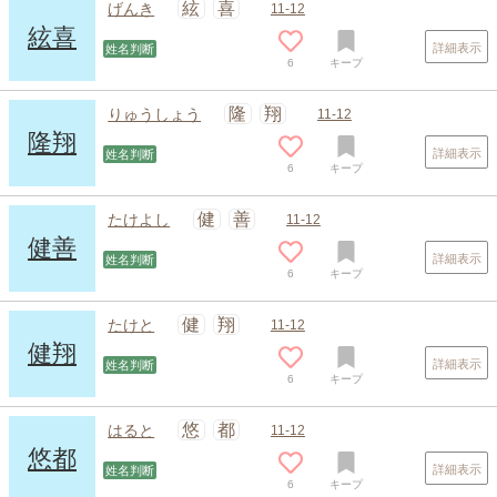
絃
喜
げんき
11-12
絃喜
詳細表示
姓名判断
6
キープ
隆
翔
りゅうしょう
11-12
隆翔
詳細表示
姓名判断
6
キープ
スポンサードリンク
健
善
たけよし
11-12
健善
詳細表示
姓名判断
6
キープ
健
翔
たけと
11-12
健翔
詳細表示
姓名判断
6
キープ
悠
都
はると
11-12
悠都
詳細表示
姓名判断
6
キープ