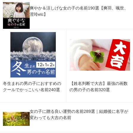
爽やか＆涼しげな女の子の名前190選【爽羽、颯世、
澄玲etc】
冬生まれの男の子におすすめの
【姓名判断で大吉】最強の画数
クールでかっこいい名前240選
の男の子の名前320選
女の子に贈る良い運勢の名前289選｜結婚後に名字が
変わっても大吉の名前