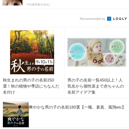
PR(健商株式会社)
Recommended by
秋生まれの男の子の名前250
男の子の名前一覧450以上！人
選！秋の植物や季語にちなんだ
気名から個性派まで赤ちゃんの
名付け
名前アイデア集
爽やかな男の子の名前180選【一颯、蒼真、風翔etc】