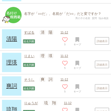
名字が「○○だ」、名前が「だ○○」だと変ですか？
男の子の名前
質問
悩み相談
清
陽
すばる
11-12
清陽
詳細表示
姓名判断
5
キープ
理
瑛
りえい
11-12
理瑛
詳細表示
姓名判断
5
キープ
爽
詞
そうし
11-12
爽詞
詳細表示
姓名判断
5
キープ
琉
翔
りゅうが
11-12
琉翔