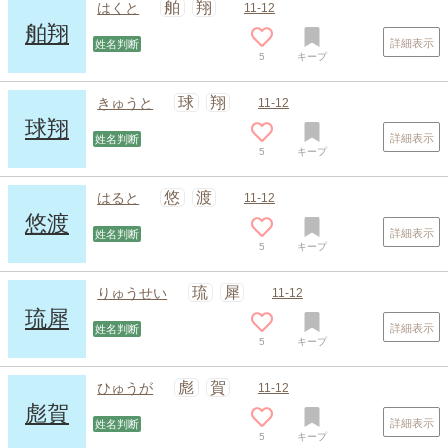
舶
翔
はくと
11-12
舶翔
詳細表示
姓名判断
5
キープ
球
翔
きゅうと
11-12
球翔
詳細表示
姓名判断
5
キープ
悠
渡
はると
11-12
悠渡
詳細表示
姓名判断
5
キープ
琉
犀
りゅうせい
11-12
琉犀
詳細表示
姓名判断
5
キープ
彪
賀
ひゅうが
11-12
彪賀
詳細表示
姓名判断
5
キープ