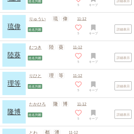
詳細表示
姓名判断
5
キープ
琉
偉
りゅうい
11-12
琉偉
詳細表示
姓名判断
5
キープ
陸
葵
むつき
11-12
陸葵
詳細表示
姓名判断
5
キープ
理
等
りひと
11-12
理等
詳細表示
姓名判断
5
キープ
スポンサードリンク
隆
博
たかひろ
11-12
隆博
詳細表示
姓名判断
5
キープ
都
湧
とわ
11-12