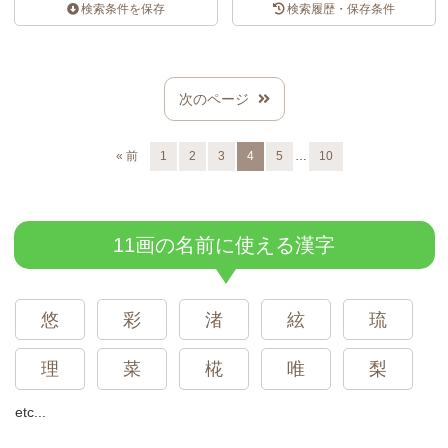
検索条件を保存
検索履歴・保存条件
スポンサードリンク
次のページ
…
« 前
1
2
3
4
5
10
11画の名前に使える漢字
悠
彩
渚
絃
琉
理
菜
椛
唯
梨
etc...