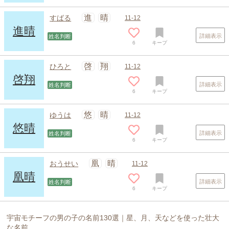
進
晴
すばる
11-12
進晴
詳細表示
姓名判断
6
キープ
啓
翔
ひろと
11-12
啓翔
詳細表示
姓名判断
6
キープ
悠
晴
ゆうは
11-12
悠晴
詳細表示
姓名判断
6
キープ
凰
晴
おうせい
11-12
凰晴
詳細表示
姓名判断
6
キープ
宇宙モチーフの男の子の名前130選｜星、月、天などを使った壮大
な名前