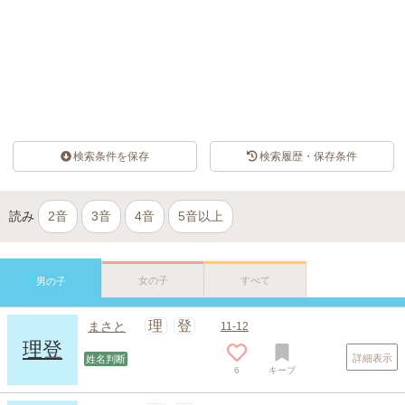
検索条件を保存
検索履歴・保存条件
読み
2音
3音
4音
5音以上
女の子
すべて
男の子
理
登
まさと
11-12
理登
詳細表示
姓名判断
6
キープ