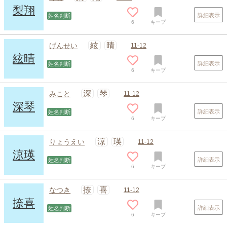
梨翔
詳細表示
姓名判断
6
キープ
絃
晴
げんせい
11-12
絃晴
詳細表示
姓名判断
6
キープ
深
琴
みこと
11-12
深琴
詳細表示
姓名判断
6
キープ
スポンサードリンク
涼
瑛
りょうえい
11-12
涼瑛
詳細表示
姓名判断
6
キープ
捺
喜
なつき
11-12
捺喜
詳細表示
姓名判断
6
キープ