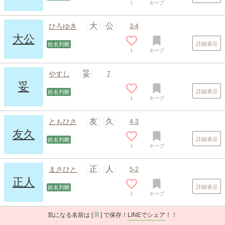
1
キープ
大
公
ひろゆき
3-4
大公
詳細表示
姓名判断
1
キープ
妥
やすし
7
妥
詳細表示
姓名判断
1
キープ
友
久
ともひさ
4-3
友久
詳細表示
姓名判断
1
キープ
正
人
まさひと
5-2
正人
詳細表示
姓名判断
1
キープ
気になる名前は [
] で保存！
LINEでシェア
！！