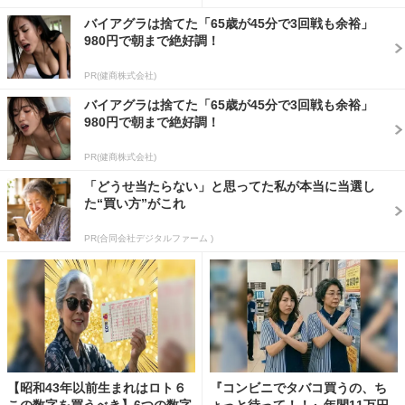
バイアグラは捨てた「65歳が45分で3回戦も余裕」
980円で朝まで絶好調！
PR(健商株式会社)
バイアグラは捨てた「65歳が45分で3回戦も余裕」
980円で朝まで絶好調！
PR(健商株式会社)
「どうせ当たらない」と思ってた私が本当に当選し
た“買い方”がこれ
PR(合同会社デジタルファーム )
【昭和43年以前生まれはロト６
『コンビニでタバコ買うの、ち
この数字を買うべき】6つの数字
ょっと待って！！』年間11万円