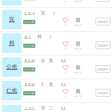
1
キープ
完
たもつ
7
完
詳細表示
姓名判断
1
キープ
邦
ほう
7
邦
詳細表示
姓名判断
1
キープ
公
也
きんや
4-3
公也
詳細表示
姓名判断
1
キープ
スポンサードリンク
仁
也
まさや
4-3
仁也
詳細表示
姓名判断
1
キープ
功
二
こうじ
5-2