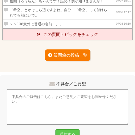
楼蘭（ろうらん）ちゃんです！誰の子供か知りませんが！
07/07 15:21
「希空」とかそこら辺ですよね。自分、「希空」って付けら
07/06 17:17
れても別にいで…
＞＞136意外に普通の名前、、、
07/03 16:19
この質問トピックをチェック
質問箱の投稿一覧
不具合／ご要望
送信する