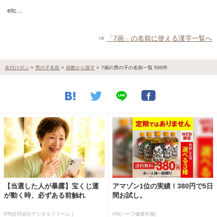
etc...
⇒
「7画」の名前に使える漢字一覧へ
名付けポン
>
男の子名前
>
画数から探す
>
7画の男の子の名前一覧 500件
【当選した人が暴露】宝くじ運
アマゾン1位の実績！380円で5日
が動く時、必ずある前触れ
間お試し。
PR(合同会社デジタルファーム )
PR(ハーブ健康本舗)