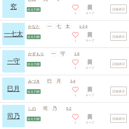
究
詳細表示
姓名判断
1
キープ
一
七
太
かなた
1-2-4
一七太
詳細表示
姓名判断
1
キープ
一
守
かずもり
1-6
一守
詳細表示
姓名判断
1
キープ
巳
月
みづき
3-4
巳月
詳細表示
姓名判断
1
キープ
司
乃
しの
5-2
司乃
詳細表示
姓名判断
1
キープ