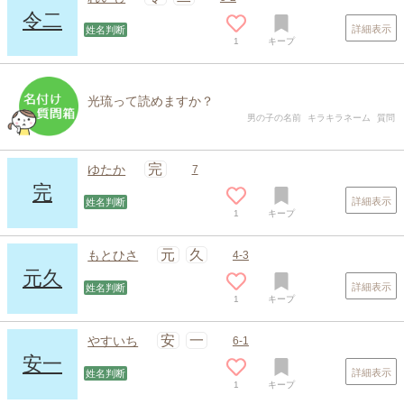
令二
詳細表示
姓名判断
1
キープ
光琉って読めますか？
男の子の名前
キラキラネーム
質問
完
ゆたか
7
完
詳細表示
姓名判断
1
キープ
元
久
もとひさ
4-3
元久
詳細表示
姓名判断
1
キープ
安
一
やすいち
6-1
安一
詳細表示
姓名判断
1
キープ