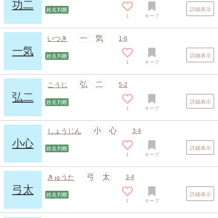
功二
詳細表示
姓名判断
1
キープ
一
気
いつき
1-6
一気
詳細表示
姓名判断
1
キープ
弘
二
こうじ
5-2
弘二
詳細表示
姓名判断
1
キープ
小
心
しょうじん
3-4
小心
詳細表示
姓名判断
1
キープ
弓
太
きゅうた
3-4
弓太
詳細表示
姓名判断
1
キープ