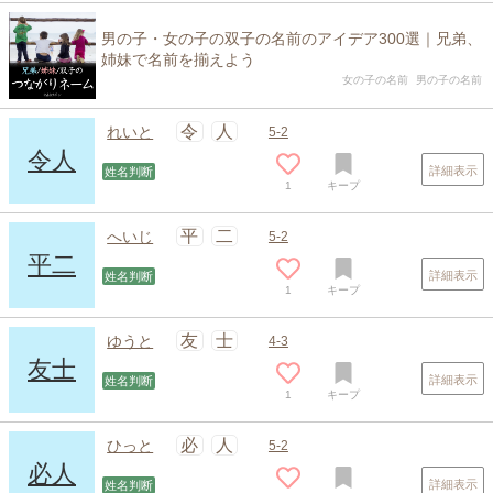
男の子・女の子の双子の名前のアイデア300選｜兄弟、
姉妹で名前を揃えよう
女の子の名前
男の子の名前
令
人
れいと
5-2
令人
詳細表示
姓名判断
1
キープ
平
二
へいじ
5-2
平二
詳細表示
姓名判断
1
キープ
友
士
ゆうと
4-3
友士
詳細表示
姓名判断
1
キープ
必
人
ひっと
5-2
必人
詳細表示
姓名判断