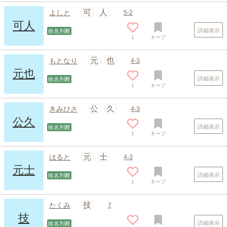
可
人
よしと
5-2
可人
詳細表示
姓名判断
1
キープ
元
也
もとなり
4-3
元也
詳細表示
姓名判断
1
キープ
公
久
きみひさ
4-3
公久
詳細表示
姓名判断
1
キープ
元
士
はると
4-3
元士
詳細表示
姓名判断
1
キープ
スポンサードリンク
技
たくみ
7
技
詳細表示
姓名判断