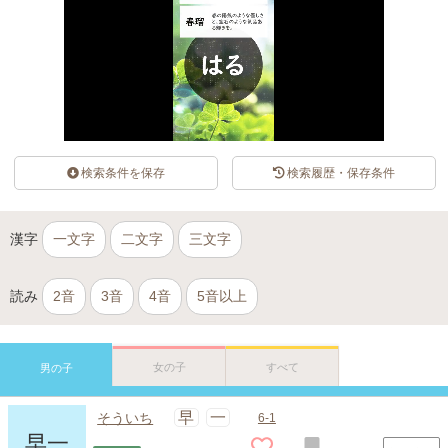
検索条件を保存
検索履歴・保存条件
漢字
一文字
二文字
三文字
読み
2音
3音
4音
5音以上
女の子
すべて
男の子
早
一
そういち
6-1
早一