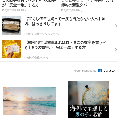
が「完全一致」する方...
節約の新型タバコ
PR(株式会社MURA)
PR(株式会社HAL)
【宝くじ何年も買って一度も当たらない人へ】原
因、はっきりしてます
PR(合同会社デジタルファーム )
【昭和43年以前生まれはロト６この数字を買うべ
き】6つの数字が「完全一致」する方...
PR(株式会社MURA)
Recommended by