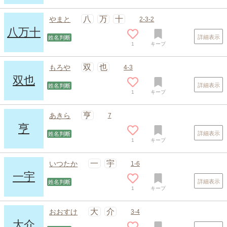
八
万
十
やまと
2-3-2
八万十
詳細表示
姓名判断
1
キープ
双
也
もろや
4-3
双也
詳細表示
姓名判断
1
キープ
亨
あきら
7
亨
詳細表示
姓名判断
1
キープ
スポンサードリンク
一
宇
いつたか
1-6
一宇
詳細表示
姓名判断
1
キープ
大
介
おおすけ
3-4
大介