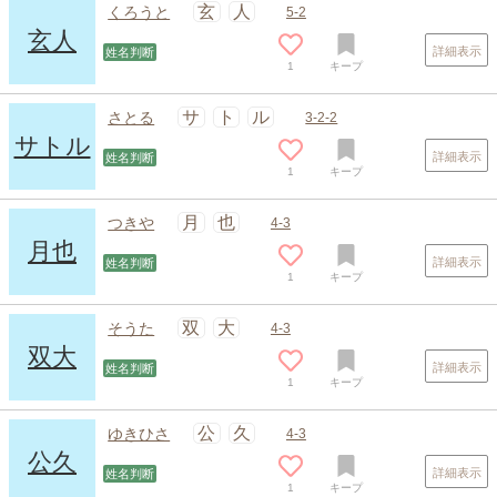
玄
人
くろうと
5-2
玄人
詳細表示
姓名判断
1
キープ
サ
ト
ル
さとる
3-2-2
サトル
詳細表示
姓名判断
1
キープ
月
也
つきや
4-3
月也
詳細表示
姓名判断
1
キープ
双
大
そうた
4-3
双大
詳細表示
姓名判断
1
キープ
公
久
ゆきひさ
4-3
公久
詳細表示
姓名判断
1
キープ