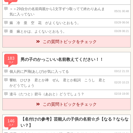
＞＞29自分の名前両親から1文字ずつ取ってて終わりあんま
05/31 00:48
気に入ってない
痳 冷 亜 空 花 がよくないとおもう。
03/29 06:04
亜 痳とかは、よくないとおもう。
03/28 06:21
この質問トピックをチェック
183
男の子のかっこいい名前教えてください！！
コメ
個人的に芦飛(あしび)が気に入ってる
03/12 21:33
響軌 ひびき 君とか禅 ぜん 君とか航詞 こうし 君と
02/20 10:23
かどうでしょう
達斗（たつと）碧斗（あおと）どうでしょう？
02/19 19:00
この質問トピックをチェック
【名付けの参考】芸能人の子供の名前☆彡【なる？ならな
146
い？】
コメ