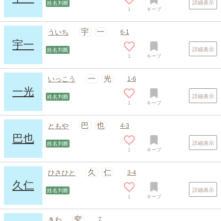
詳細表示
姓名判断
1
キープ
宇
一
ういち
6-1
宇一
詳細表示
姓名判断
1
キープ
一
光
いっこう
1-6
一光
詳細表示
姓名判断
1
キープ
スポンサードリンク
巴
也
ともや
4-3
巴也
詳細表示
姓名判断
1
キープ
久
仁
ひさひと
3-4
久仁
詳細表示
姓名判断
1
キープ
究
きわ
7