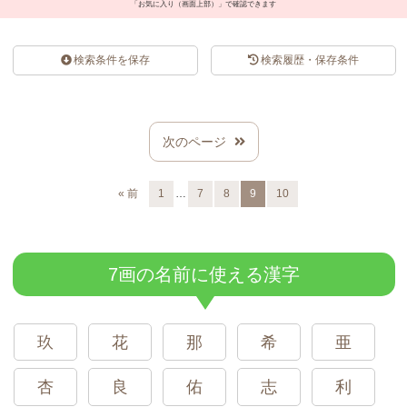
「お気に入り（画面上部）」で確認できます
検索条件を保存
検索履歴・保存条件
スポンサードリンク
次のページ
…
« 前
1
7
8
9
10
7画の名前に使える漢字
玖
花
那
希
亜
杏
良
佑
志
利