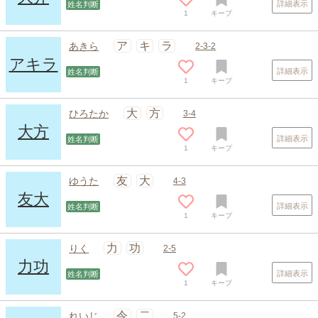
詳細表示
姓名判断
1
キープ
ア
キ
ラ
あきら
2-3-2
アキラ
詳細表示
姓名判断
1
キープ
大
方
ひろたか
3-4
大方
詳細表示
姓名判断
1
キープ
友
大
ゆうた
4-3
友大
詳細表示
姓名判断
1
キープ
力
功
りく
2-5
力功
詳細表示
姓名判断
1
キープ
令
二
れいじ
5-2