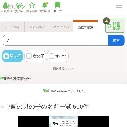
会員登録
質問箱
姓名判断
お知らせ
キープ
詳細
読みで検索
漢字で検索
名字で検索
画数で検索
検索
検索
男の子
女の子
すべて
画数検索のヒント
名付けポンの使い方
直近の検索履歴
500
件の名前がみつかりました
7画の男の子の名前一覧 500件