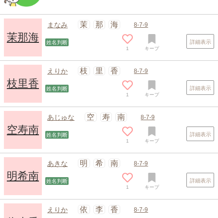
茉
那
海
まなみ
8-7-9
茉那海
詳細表示
姓名判断
1
キープ
枝
里
香
えりか
8-7-9
枝里香
詳細表示
姓名判断
1
キープ
空
寿
南
あじゅな
8-7-9
空寿南
詳細表示
姓名判断
1
キープ
明
希
南
あきな
8-7-9
明希南
詳細表示
姓名判断
1
キープ
依
李
香
えりか
8-7-9