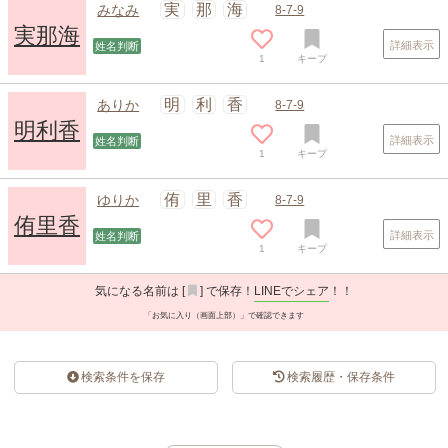
実
那
海
みなみ
8-7-9
実那海
詳細表示
姓名判断
1
キープ
明
利
香
ありか
8-7-9
明利香
詳細表示
姓名判断
1
キープ
侑
里
香
ゆりか
8-7-9
侑里香
詳細表示
姓名判断
1
キープ
気になる名前は [
] で保存！
LINEでシェア
！！
「お気に入り（画面上部）」で確認できます
検索条件を保存
検索履歴・保存条件
スポンサードリンク