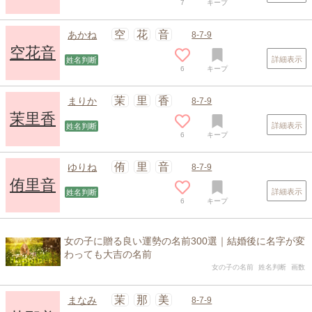
7
キープ
空
花
音
あかね
8-7-9
空花音
詳細表示
姓名判断
6
キープ
茉
里
香
まりか
8-7-9
茉里香
詳細表示
姓名判断
6
キープ
侑
里
音
ゆりね
8-7-9
侑里音
詳細表示
姓名判断
6
キープ
女の子に贈る良い運勢の名前300選｜結婚後に名字が変
わっても大吉の名前
女の子の名前
姓名判断
画数
茉
那
美
まなみ
8-7-9