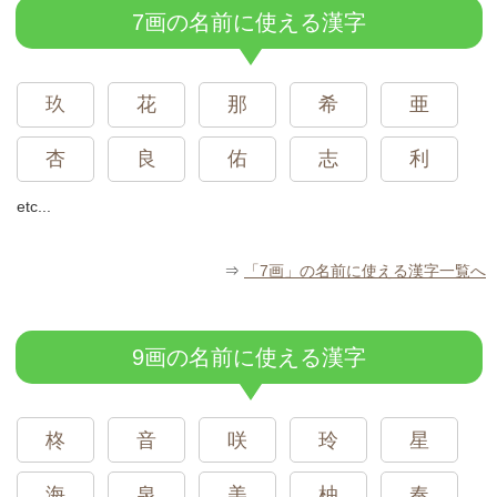
7画の名前に使える漢字
玖
花
那
希
亜
杏
良
佑
志
利
etc...
⇒
「7画」の名前に使える漢字一覧へ
9画の名前に使える漢字
柊
音
咲
玲
星
海
泉
美
柚
奏