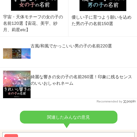
宇宙・天体モチーフの女の子の
優しい子に育つよう願いを込め
名前120選【宙花、美宇、紗
た男の子の名前150選
月、莉星etc】
古風/和風でかっこいい男の子の名前220選
綺麗な響きの女の子の名前260選！印象に残るセンス
のいいおしゃれネーム
Recommended by
関連したみんなの意見