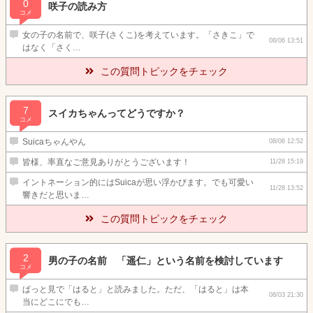
0
咲子の読み方
コメ
女の子の名前で、咲子(さくこ)を考えています。「さきこ」で
08/06 13:51
はなく「さく…
この質問トピックをチェック
7
スイカちゃんってどうですか？
コメ
Suicaちゃんやん
08/06 12:52
皆様、率直なご意見ありがとうございます！
11/28 15:19
イントネーション的にはSuicaが思い浮かびます。でも可愛い
11/28 13:52
響きだと思いま…
この質問トピックをチェック
2
男の子の名前 「遥仁」という名前を検討しています
コメ
ぱっと見で「はると」と読みました。ただ、「はると」は本
08/03 21:30
当にどこにでも…