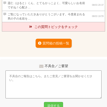
遥仁（はると）くん、とてもかっこよく、可愛らしいお名前
08/03 20:37
ですね！心配さ…
ご覧になっていただきありがとうございます。今度産まれる
08/03 19:55
男の子の名前を…
この質問トピックをチェック
質問箱の投稿一覧
不具合／ご要望
送信する