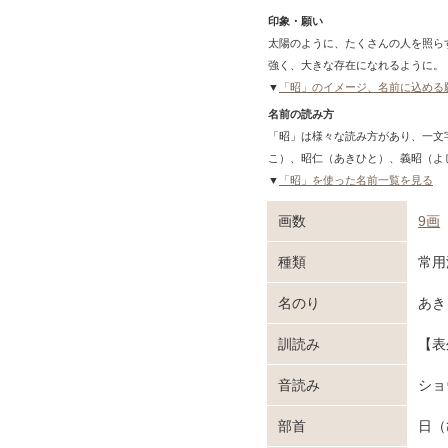
印象・願い
太陽のように、たくさんの人を照ら
強く、大きな存在になれるように。
▼
「昭」のイメージ、名前に込める
名前の読み方
「昭」は様々な読み方があり、一文
こ）、昭仁（あきひと）、義昭（よ
▼
「昭」を使った名前一覧を見る
画数
9画
種類
常
名のり
あき
訓読み
【表
音読み
ショ
部首
日（