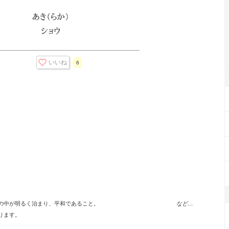
いいね
6
の中が明るく治まり、平和であること。
など…
ります。