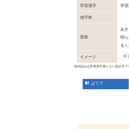
学習漢字
学習
他字体
あき
意味
明ら
るく
明
イメージ
表外読みは常用漢字表にない読み方で
はてブ