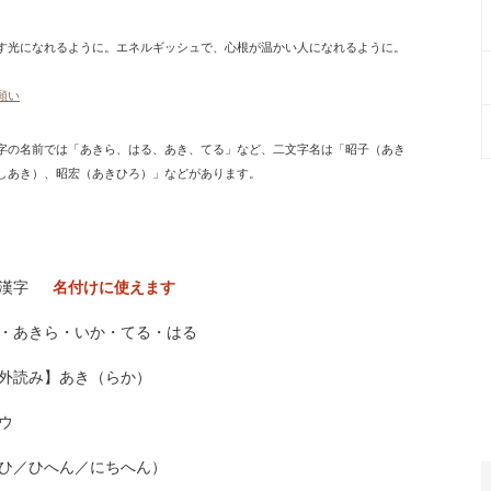
す光になれるように。エネルギッシュで、心根が温かい人になれるように。
願い
字の名前では「あきら、はる、あき、てる」など、二文字名は「昭子（あき
しあき）、昭宏（あきひろ）」などがあります。
用漢字
名付けに使えます
・あきら・いか・てる・はる
外読み】あき（らか）
ウ
ひ／ひへん／にちへん）