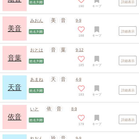
詳細表示
姓名判断
190
キープ
スポンサードリンク
美
音
みおん
9-9
美音
詳細表示
姓名判断
188
キープ
音
葉
おとは
9-12
音葉
詳細表示
姓名判断
185
キープ
天
音
あまね
4-9
天音
詳細表示
姓名判断
183
キープ
依
音
いと
8-9
依音
詳細表示
姓名判断
179
キープ
玲
音
れおん
9-9