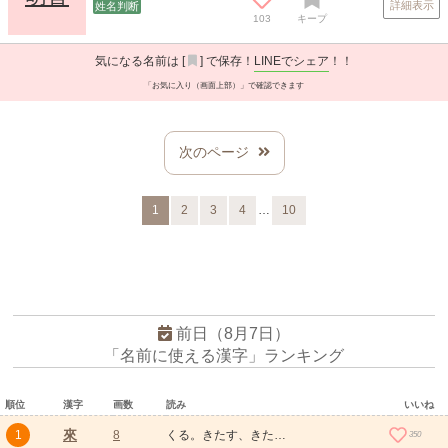
詳細表示
姓名判断
103
キープ
気になる名前は [
] で保存！
LINEでシェア
！！
「お気に入り（画面上部）」で確認できます
次のページ
…
1
2
3
4
10
前日（8月7日）
「名前に使える漢字」ランキング
順位
漢字
画数
読み
いいね
來
1
8
くる。きたす、きたる。こちらにやってくる。これから、これから先、この次の。時間的にこれからくる未来や将来。ねぎらう、いたわる、励ます。
350