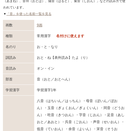
（あまね）、音羽（おとは）、陽音（はると）、紫音（しおん）」などの読み方で使
われています。
▼
「音」を使った名前一覧を見る
画数
9画
種類
常用漢字
名付けに使えます
名のり
お・と・なり
訓読み
おと・ね【表外読み】たよ（り）
音読み
オン・イン
部首
音（おと／おとへん）
学習漢字
学習漢字1年
八音（はちいん／はっちん）・母音（ぼいん／ぼお
ん）・玉音（ぎょくおん／ぎょくいん）・同音（どうお
ん）・吃音（きつおん）・字音（じおん）・足音（あし
おと／あおと）・呉音（ごおん）・声音（せいおん）・
低音（ていおん）・余音（よいん）・宋音（そうお