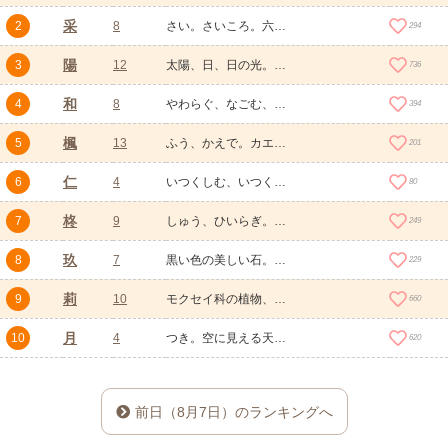
采
2
8
さい。さいころ。六つの面に一から六までの目が入っている立方体の物。采配の略。
294
陽
3
12
太陽、日、日の光。ひなた、日が当たる側。明るく、暖かい。明るい、明らか、表に現れていること。いつわる、みせかける。うわべ、うわべの見せかけ。積極的、能動的なもの。
736
和
4
8
やわらぐ、なごむ、なごやか、のどか、うららか。静まる、柔らかになる、和らげる、仲良くなる。あえる、混ぜる、調合する。合わせる、合う。整う。調子を合わせる。ほどよい様子。大和、日本。海上が穏やかな様子。
394
楓
5
13
ふう、かえで。カエデ科カエデ属の植物の総称、襲（かさね）の色目の名、家紋のひとつ、古風でおもむきのあるもののたとえ。
201
仁
6
4
いつくしむ、いつくしみ、思いやり。親しみ、情け。人、人を敬っていう語。人のこころ、人道。徳をそなえた人のこと。
80
柊
7
9
しゅう、ひいらぎ。モクセイ科の常緑小高木、スズキ目の海魚
249
玖
8
7
黒い色の美しい石。契約書や証書などで数字の九の代わりとして書く文字。
229
莉
9
10
モクセイ科の植物、茉莉花（まつりか）。ジャスミン。
660
月
10
4
つき。空に見える天体のひとつ。地球の衛星。ひとつき。一か月。歳月、年月。七曜のひとつ、月曜
620
前日（8月7日）のランキングへ