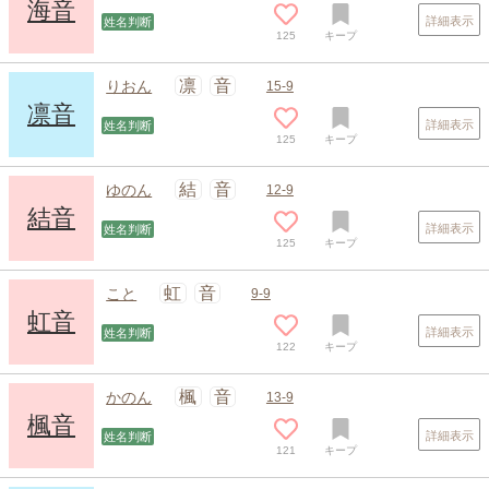
海音
詳細表示
姓名判断
125
キープ
凛
音
りおん
15-9
凛音
詳細表示
姓名判断
125
キープ
結
音
ゆのん
12-9
結音
詳細表示
姓名判断
125
キープ
虹
音
こと
9-9
虹音
詳細表示
姓名判断
122
キープ
楓
音
かのん
13-9
楓音
詳細表示
姓名判断
121
キープ