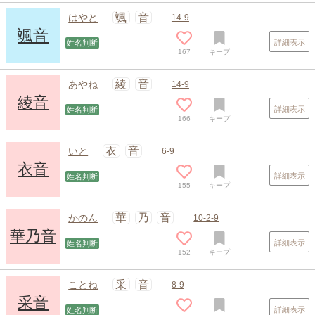
颯
音
はやと
14-9
颯音
詳細表示
姓名判断
167
キープ
綾
音
あやね
14-9
綾音
詳細表示
姓名判断
166
キープ
衣
音
いと
6-9
衣音
詳細表示
姓名判断
155
キープ
華
乃
音
かのん
10-2-9
華乃音
詳細表示
姓名判断
152
キープ
采
音
ことね
8-9
采音
詳細表示
姓名判断