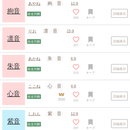
絢
音
あやね
12-9
絢音
詳細表示
姓名判断
244
キープ
凛
音
りお
15-9
凛音
詳細表示
姓名判断
227
キープ
朱
音
あかね
6-9
朱音
詳細表示
姓名判断
213
キープ
心
音
ここね
4-9
心音
詳細表示
姓名判断
2020
211
キープ
紫
音
しおん
12-9
紫音
詳細表示
姓名判断
207
キープ