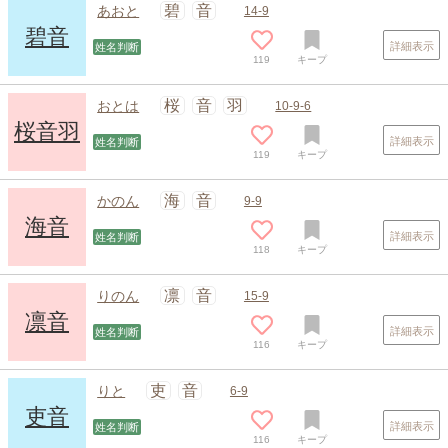
碧
音
あおと
14-9
碧音
詳細表示
姓名判断
119
キープ
桜
音
羽
おとは
10-9-6
桜音羽
詳細表示
姓名判断
119
キープ
海
音
かのん
9-9
海音
詳細表示
姓名判断
118
キープ
凛
音
りのん
15-9
凛音
詳細表示
姓名判断
116
キープ
吏
音
りと
6-9
吏音
詳細表示
姓名判断
116
キープ