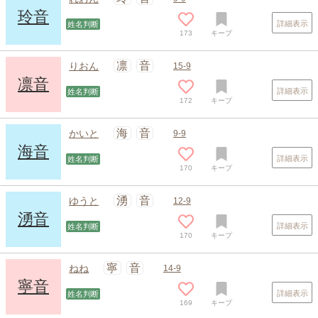
玲音
詳細表示
姓名判断
173
キープ
凛
音
りおん
15-9
凛音
詳細表示
姓名判断
172
キープ
海
音
かいと
9-9
海音
詳細表示
姓名判断
170
キープ
湧
音
ゆうと
12-9
湧音
詳細表示
姓名判断
170
キープ
寧
音
ねね
14-9
寧音
詳細表示
姓名判断
169
キープ