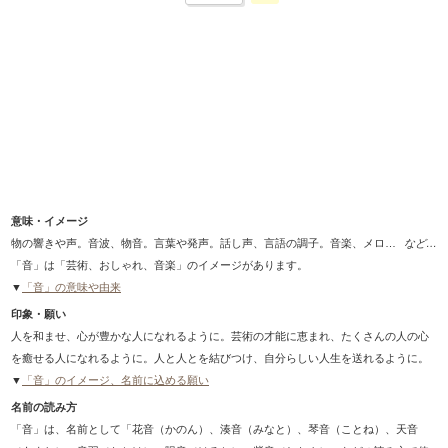
Loaded
:
100.00%
/
Unmute
意味・イメージ
物の響きや声。音波、物音。言葉や発声。話し声、言語の調子。音楽、メロディ、曲調。便りや知らせ。音信。
など…
「音」は「芸術、おしゃれ、音楽」のイメージがあります。
▼
「音」の意味や由来
印象・願い
人を和ませ、心が豊かな人になれるように。芸術の才能に恵まれ、たくさんの人の心
を癒せる人になれるように。人と人とを結びつけ、自分らしい人生を送れるように。
▼
「音」のイメージ、名前に込める願い
名前の読み方
「音」は、名前として「花音（かのん）、湊音（みなと）、琴音（ことね）、天音