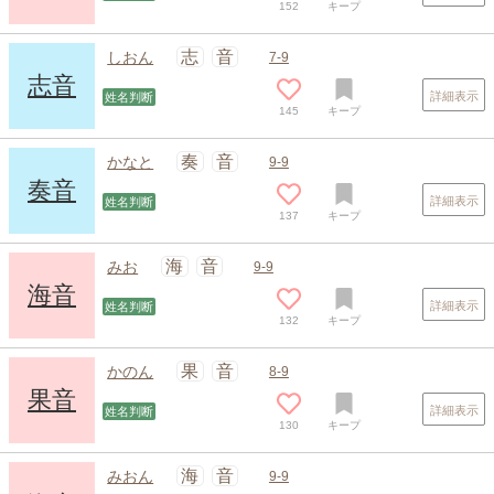
152
キープ
スポンサードリンク
志
音
しおん
7-9
志音
詳細表示
姓名判断
145
キープ
奏
音
かなと
9-9
奏音
詳細表示
姓名判断
137
キープ
海
音
みお
9-9
海音
詳細表示
姓名判断
132
キープ
果
音
かのん
8-9
果音
詳細表示
姓名判断
130
キープ
海
音
みおん
9-9