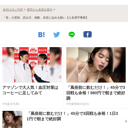
名付けポンTOP
>
漢字から名前を探す
>
「音」の意味、読み方、画数、名前に込める願い【人名漢字事典】
アマゾンで大人気！血圧対策は
「風俗前に飲むだけ！」45分で3
コーヒーに足してみて
回戦も余裕！980円で朝まで絶好
調
PR(森永乳業)
PR(健商株式会社)
「風俗前に飲むだけ！」45分で3回戦も余裕！1日3
1円で朝まで絶好調