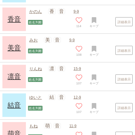
スポンサードリンク
香
音
かのん
9-9
香音
詳細表示
姓名判断
114
キープ
美
音
みお
9-9
美音
詳細表示
姓名判断
108
キープ
凛
音
りんね
15-9
凛音
詳細表示
姓名判断
107
キープ
結
音
ゆいと
12-9
結音
詳細表示
姓名判断
107
キープ
萌
音
もね
11-9
萌音