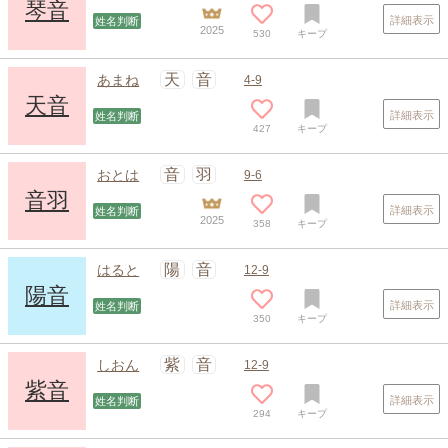
琴音
詳細表示
姓名判断
2025
530
キープ
スポンサードリンク
天
音
あまね
4-9
天音
詳細表示
姓名判断
427
キープ
音
羽
おとは
9-6
音羽
詳細表示
姓名判断
2025
358
キープ
陽
音
はると
12-9
陽音
詳細表示
姓名判断
350
キープ
紫
音
しおん
12-9
紫音
詳細表示
姓名判断
294
キープ