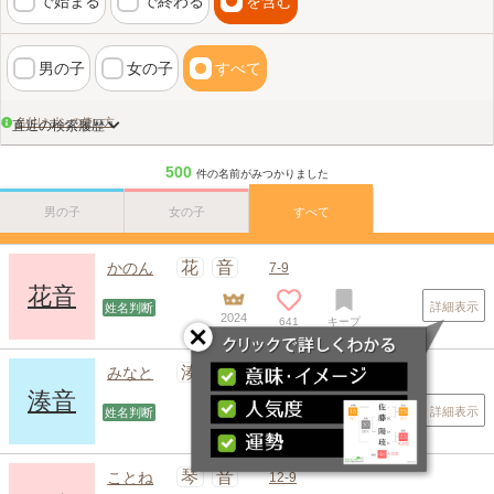
で始まる
で終わる
を含む
男の子
女の子
すべて
名付けポンの使い方
直近の検索履歴
500
件の名前がみつかりました
男の子
女の子
すべて
画数検索のヒント
花
音
かのん
7-9
花音
詳細表示
姓名判断
2024
641
キープ
湊
音
みなと
12-9
湊音
詳細表示
姓名判断
2025
557
キープ
琴
音
ことね
12-9