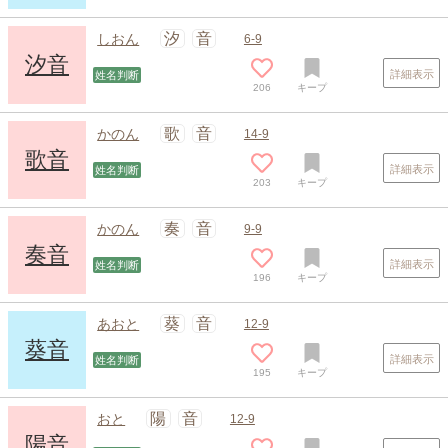
汐
音
しおん
6-9
汐音
詳細表示
姓名判断
206
キープ
歌
音
かのん
14-9
歌音
詳細表示
姓名判断
203
キープ
奏
音
かのん
9-9
奏音
詳細表示
姓名判断
196
キープ
葵
音
あおと
12-9
葵音
詳細表示
姓名判断
195
キープ
陽
音
おと
12-9
陽音