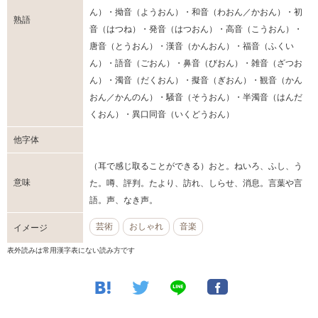
ん）・拗音（ようおん）・和音（わおん／かおん）・初
熟語
音（はつね）・発音（はつおん）・高音（こうおん）・
唐音（とうおん）・漢音（かんおん）・福音（ふくい
ん）・語音（ごおん）・鼻音（びおん）・雑音（ざつお
ん）・濁音（だくおん）・擬音（ぎおん）・観音（かん
おん／かんのん）・騒音（そうおん）・半濁音（はんだ
くおん）・異口同音（いくどうおん）
他字体
（耳で感じ取ることができる）おと。ねいろ、ふし、う
意味
た。噂、評判。たより、訪れ、しらせ、消息。言葉や言
語。声、なき声。
芸術
おしゃれ
音楽
イメージ
表外読みは常用漢字表にない読み方です