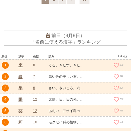
前日（8月8日）
「名前に使える漢字」ランキング
順位
漢字
画数
読み
いいね
來
1
8
くる。きたす、きたる。こちらにやってくる。これから、これから先、この次の。時間的にこれからくる未来や将来。ねぎらう、いたわる、励ます。
352
玖
2
7
黒い色の美しい石。契約書や証書などで数字の九の代わりとして書く文字。
229
采
3
8
さい。さいころ。六つの面に一から六までの目が入っている立方体の物。采配の略。
294
陽
4
12
太陽、日、日の光。ひなた、日が当たる側。明るく、暖かい。明るい、明らか、表に現れていること。いつわる、みせかける。うわべ、うわべの見せかけ。積極的、能動的なもの。
737
葵
5
12
あおい。アオイ科の植物の総称。
455
莉
6
10
モクセイ科の植物、茉莉花（まつりか）。ジャスミン。
661