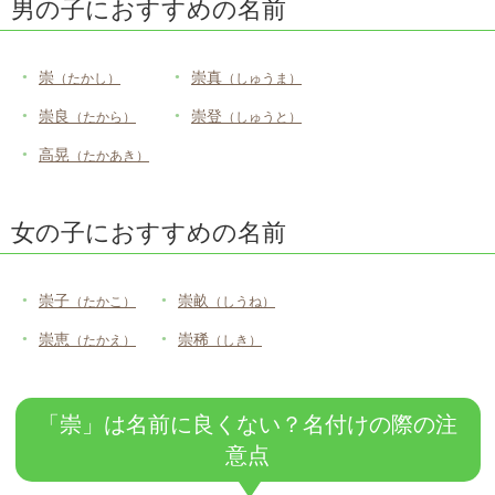
男の子におすすめの名前
崇
崇真
（たかし）
（しゅうま）
崇良
崇登
（たから）
（しゅうと）
高晃
（たかあき）
女の子におすすめの名前
崇子
崇畝
（たかこ）
（しうね）
崇恵
崇稀
（たかえ）
（しき）
「崇」は名前に良くない？名付けの際の注
意点