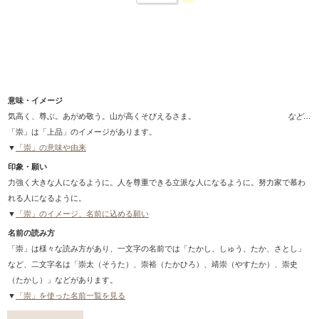
意味・イメージ
気高く、尊ぶ。あがめ敬う。山が高くそびえるさま。
など…
「崇」は「上品」のイメージがあります。
▼
「崇」の意味や由来
印象・願い
力強く大きな人になるように。人を尊重できる立派な人になるように。努力家で慕わ
れる人になるように。
▼
「崇」のイメージ、名前に込める願い
名前の読み方
「崇」は様々な読み方があり、一文字の名前では「たかし、しゅう、たか、さとし」
など、二文字名は「崇太（そうた）、崇裕（たかひろ）、靖崇（やすたか）、崇史
（たかし）」などがあります。
▼
「崇」を使った名前一覧を見る