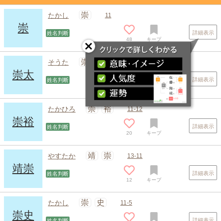
崇
たかし
11
崇
詳細表示
姓名判断
48
キープ
崇
太
そうた
11-4
崇太
詳細表示
姓名判断
21
キープ
崇
裕
たかひろ
11-12
崇裕
詳細表示
姓名判断
20
キープ
スポンサードリンク
靖
崇
やすたか
13-11
靖崇
詳細表示
姓名判断
12
キープ
崇
史
たかし
11-5
崇史
詳細表示
姓名判断