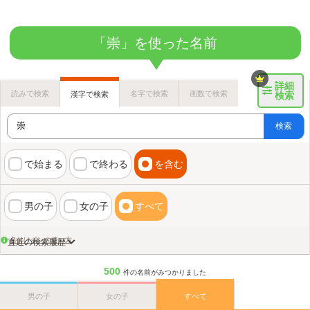
「崇」を使った名前
詳細
読みで検索
名字で検索
画数で検索
漢字で検索
検索
検索
で始まる
で終わる
を含む
男の子
女の子
すべて
名付けポンの使い方
直近の検索履歴
500
件の名前がみつかりました
男の子
女の子
すべて
画数検索のヒント