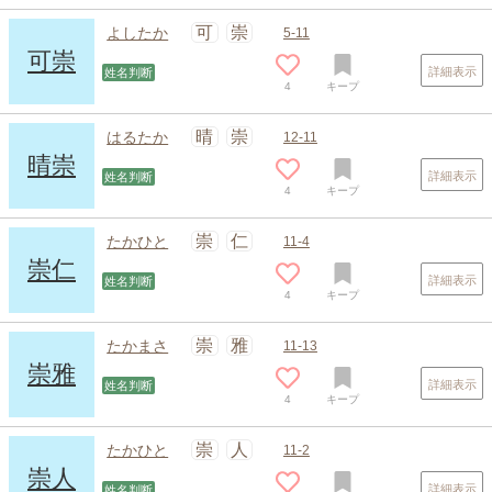
可
崇
よしたか
5-11
可崇
詳細表示
姓名判断
4
キープ
晴
崇
はるたか
12-11
晴崇
詳細表示
姓名判断
4
キープ
崇
仁
たかひと
11-4
崇仁
詳細表示
姓名判断
4
キープ
崇
雅
たかまさ
11-13
崇雅
詳細表示
姓名判断
4
キープ
崇
人
たかひと
11-2
崇人
詳細表示
姓名判断