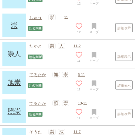
12
キープ
崇
しゅう
11
崇
詳細表示
姓名判断
12
キープ
崇
人
たかと
11-2
崇人
詳細表示
姓名判断
11
キープ
旭
崇
てるたか
6-11
旭崇
詳細表示
姓名判断
11
キープ
照
崇
てるたか
13-11
照崇
詳細表示
姓名判断
11
キープ
崇
汰
そうた
11-7