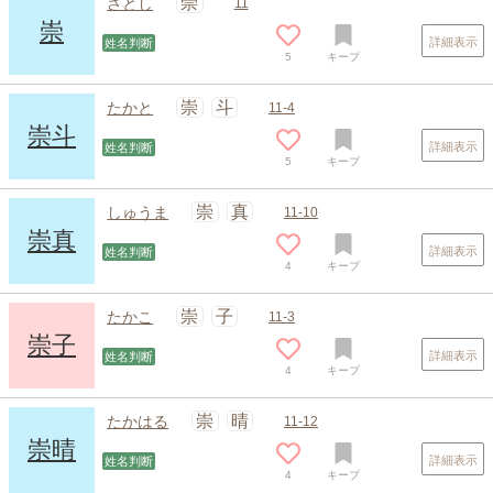
崇
さとし
11
崇
詳細表示
姓名判断
5
キープ
崇
斗
たかと
11-4
崇斗
詳細表示
姓名判断
5
キープ
崇
真
しゅうま
11-10
崇真
詳細表示
姓名判断
4
キープ
スポンサードリンク
崇
子
たかこ
11-3
崇子
詳細表示
姓名判断
4
キープ
崇
晴
たかはる
11-12
崇晴
詳細表示
姓名判断
4
キープ