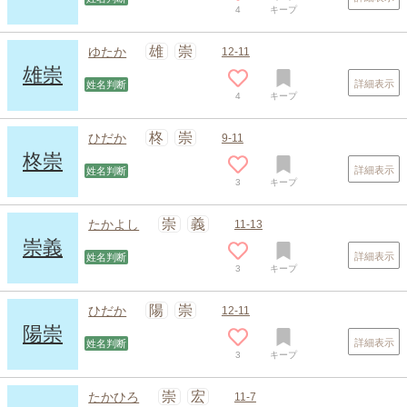
4
キープ
雄
崇
ゆたか
12-11
雄崇
詳細表示
姓名判断
4
キープ
柊
崇
ひだか
9-11
柊崇
詳細表示
姓名判断
3
キープ
崇
義
たかよし
11-13
崇義
詳細表示
姓名判断
3
キープ
陽
崇
ひだか
12-11
陽崇
詳細表示
姓名判断
3
キープ
崇
宏
たかひろ
11-7