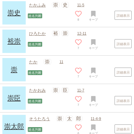
崇
史
たかふみ
11-5
崇史
詳細表示
姓名判断
8
キープ
裕
崇
ひろたか
12-11
裕崇
詳細表示
姓名判断
7
キープ
崇
たか
11
崇
詳細表示
姓名判断
7
キープ
スポンサードリンク
崇
臣
たかおみ
11-7
崇臣
詳細表示
姓名判断
7
キープ
崇
太
郎
そうたろう
11-4-9
崇太郎
詳細表示
姓名判断
6
キープ