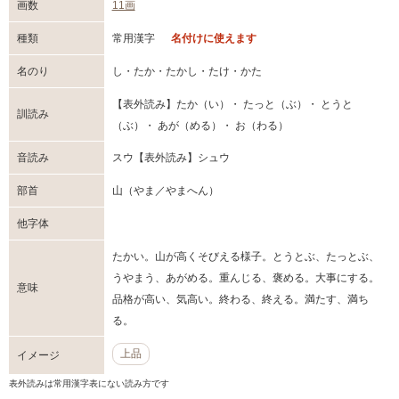
画数
11画
種類
常用漢字
名付けに使えます
名のり
し・たか・たかし・たけ・かた
【表外読み】たか（い）・ たっと（ぶ）・ とうと
訓読み
（ぶ）・ あが（める）・ お（わる）
音読み
スウ【表外読み】シュウ
部首
山（やま／やまへん）
他字体
たかい。山が高くそびえる様子。とうとぶ、たっとぶ、
うやまう、あがめる。重んじる、褒める。大事にする。
意味
品格が高い、気高い。終わる、終える。満たす、満ち
る。
上品
イメージ
表外読みは常用漢字表にない読み方です