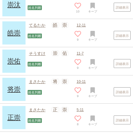
崇汰
詳細表示
姓名判断
10
キープ
皓
崇
てるたか
12-11
皓崇
詳細表示
姓名判断
9
キープ
崇
佑
そうすけ
11-7
崇佑
詳細表示
姓名判断
9
キープ
将
崇
まさたか
10-11
将崇
詳細表示
姓名判断
9
キープ
正
崇
まさたか
5-11
正崇
詳細表示
姓名判断
8
キープ