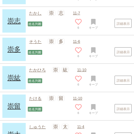
崇
志
たかし
11-7
崇志
詳細表示
姓名判断
6
キープ
崇
多
そうた
11-6
崇多
詳細表示
姓名判断
6
キープ
崇
紘
たかひろ
11-10
崇紘
詳細表示
姓名判断
6
キープ
崇
留
たける
11-10
崇留
詳細表示
姓名判断
6
キープ
崇
太
しゅうた
11-4