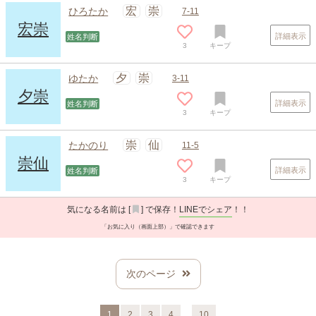
宏
崇
ひろたか
7-11
宏崇
詳細表示
姓名判断
3
キープ
夕
崇
ゆたか
3-11
夕崇
詳細表示
姓名判断
3
キープ
崇
仙
たかのり
11-5
崇仙
詳細表示
姓名判断
3
キープ
気になる名前は [
] で保存！
LINEでシェア
！！
「お気に入り（画面上部）」で確認できます
次のページ
…
1
2
3
4
10