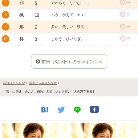
和
7
8
やわらぐ、なごむ、なごやか、のどか、うららか。静まる、柔らかになる、和らげる、仲良くなる。あえる、混ぜる、調合する。合わせる、合う。整う。調子を合わせる。ほどよい様子。大和、日本。海上が穏やかな様子。
395
楓
8
13
ふう、かえで。カエデ科カエデ属の植物の総称、襲（かさね）の色目の名、家紋のひとつ、古風でおもむきのあるもののたとえ。
201
那
9
7
多い。美しい。疑問や反語を表す語、なんぞ、いかんぞ、いかん。あれ、あの。どれ、どの。（時間や場所）において。
166
柊
10
9
しゅう、ひいらぎ。モクセイ科の常緑小高木、スズキ目の海魚
249
前日（8月8日）のランキングへ
名付けポンTOP
>
漢字から名前を探す
>
「崇」の意味、読み方、画数、名前に込める願い【人名漢字事典】