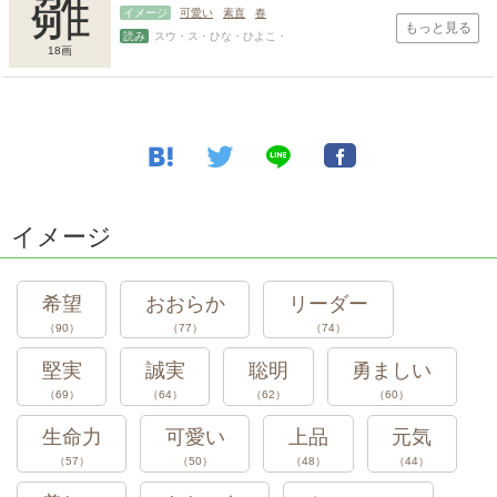
雛
イメージ
可愛い
素直
春
もっと見る
読み
スウ・ス・ひな・ひよこ・
18画
スポンサードリンク
イメージ
希望
おおらか
リーダー
（90）
（77）
（74）
堅実
誠実
聡明
勇ましい
（69）
（64）
（62）
（60）
生命力
可愛い
上品
元気
（57）
（50）
（48）
（44）