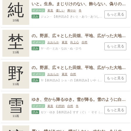
純
いと。生糸。まじりけのない、飾らない、偽りのない、けがれのない、自然のままであること。善い、美しい、立派。和らぐ、穏やか、大きい。もっぱら。へり。つつむ、束ねる。
イメージ
素直
優しい
爽やか
冬
もっと見る
読み
ジュン・【表外読み】きいと・あつ・あつし・あや・いたる・いと・きよし・すなお・すみ・つな・とう・まこと・よし
10画
埜
の。野原、広々とした田畑、平地、広がった大地、草原。区域、領域、範囲。飾り気のない、ありのまま、自然のまま。野生の動植物。郊外、田舎。開けていない、未開の。洗練されていない。
イメージ
おおらか
素直
向上心
自然
もっと見る
読み
ヤ・の・とお・なお・ぬ・ひろ
11画
野
の。野原、広々とした田畑、平地、広がった大地、草原。区域、領域、範囲。飾り気のない、ありのまま、自然のまま。野生の動植物。郊外、田舎。開けていない、未開の。洗練されていない。
イメージ
おおらか
素直
自然
もっと見る
読み
ヤ【表外読み】ショ・の【表外読み】いや（しい）・ いなかや・とお・なお・ぬ・ひろ
11画
スポンサードリンク
雪
ゆき、空から降るゆき。雪が降る。雪のように白い。白いものの例え。注ぐ、すすぐ、拭う。洗う、洗い清める。
イメージ
素直
幻想的
自然
冬
もっと見る
読み
セツ・ゆき【表外読み】すす（ぐ）・ そそ（ぐ）・きよ・きよし・きよみ・きよむ・すすむ
11画