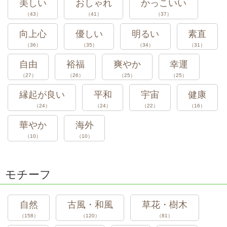
美しい
おしゃれ
かっこいい
（43）
（41）
（37）
向上心
優しい
明るい
素直
（36）
（35）
（34）
（31）
自由
裕福
爽やか
幸運
（27）
（26）
（25）
（25）
縁起が良い
平和
宇宙
健康
（24）
（24）
（22）
（16）
華やか
海外
（10）
（10）
モチーフ
自然
古風・和風
草花・樹木
（158）
（120）
（81）