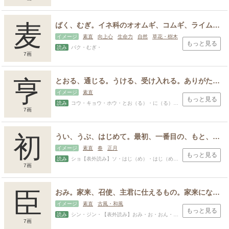
麦
ばく、むぎ。イネ科のオオムギ、コムギ、ライムギ、エンバクなどの総称。踏まれるほど強い植物のため、強い人やもののたとえ。
イメージ
素直
向上心
生命力
自然
草花・樹木
もっと見る
読み
バク・むぎ・
7画
亨
とおる、通じる。うける、受け入れる。ありがたく受け取る。
イメージ
素直
もっと見る
読み
コウ・キョウ・ホウ・とお（る）・に（る）・あき・あきら・すすむ・ちか・とおる・とし・なお・なり・なが・みち・ゆき
7画
初
うい、うぶ、はじめて。最初、一番目の、もと、年が若く世間ずれしていないことやさま、純情、生まれたときのまま、自然のまま、ありのまま
イメージ
素直
春
正月
もっと見る
読み
ショ【表外読み】ソ・はじ（め）・はじ（めて）・はつ・うい・そ（める）【表外読み】うぶ・はじめ・もと
7画
臣
おみ。家来、召使、主君に仕えるもの。家来になる、家来とする。民、一般の人民。
イメージ
素直
古風・和風
もっと見る
読み
シン・ジン・【表外読み】おみ・お・おん・おか・きみ・きむ・きん・しげ・たか・とみ・み・みつ・みる
7画