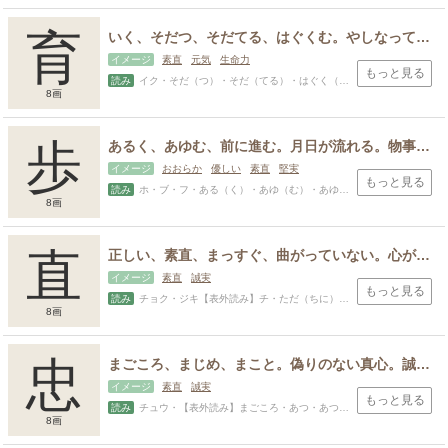
育
いく、そだつ、そだてる、はぐくむ。やしなってみちびく。成長する。
イメージ
素直
元気
生命力
もっと見る
読み
イク・そだ（つ）・そだ（てる）・はぐく（む）・すけ・なり・なる・やす
8画
スポンサードリンク
歩
あるく、あゆむ、前に進む。月日が流れる。物事が進行する、進み具合、進捗、程度、段階。歩き方、進み方。
イメージ
おおらか
優しい
素直
堅実
もっと見る
読み
ホ・ブ・フ・ある（く）・あゆ（む）・あゆみ・あゆむ・すすむ
8画
直
正しい、素直、まっすぐ、曲がっていない。心がまっすぐ。なおす、なおる。じかに、すぐに、ただちに。あたい、値打ち、ね。あたいする、価値がある、値打ちがある。
イメージ
素直
誠実
もっと見る
読み
チョク・ジキ【表外読み】チ・ただ（ちに）・なお（す）・なお（る）【表外読み】じか・ すぐ・ あたい・ ひた・すなお・ただし・ただす・ちか・なお・なおき・なおし・なが・ね・のぶる・ま・まさ
8画
忠
まごころ、まじめ、まこと。偽りのない真心。誠意を尽くすこと。国家や君主に心を込めて仕え尽くすこと。まじめな様子、面倒がらずよく働く様子。
イメージ
素直
誠実
もっと見る
読み
チュウ・【表外読み】まごころ・あつ・あつし・きよし・すなお・ただ・ただし・ただす・つら・なり・のり
8画