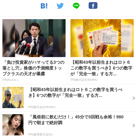
「負け投資家がハマってる3つの
【昭和43年以前生まれはロト６
落とし穴」株価の予測精度トッ
この数字を買うべき】6つの数字
プクラスの天才が暴露
が「完全一致」する方...
PR(Acoco.)
PR(株式会社MURA)
【昭和43年以前生まれはロト６この数字を買うべ
き】6つの数字が「完全一致」する方...
PR(株式会社MURA)
「風俗前に飲むだけ！」45分で3回戦も余裕！980
円で朝まで絶好調
PR(健商株式会社)