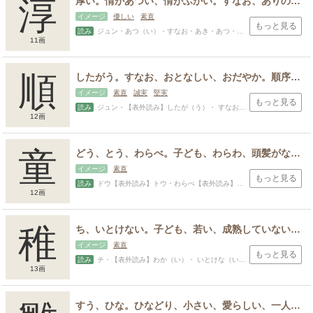
淳
厚い。情があつい、情がふかい。すなお、ありのまま、飾り気げない、純粋。まごころがある。
イメージ
優しい
素直
もっと見る
読み
ジュン・あつ（い）・すなお・あき・あつ・あつし・きよ・きよし・すな・すなお・ただし・とし・ぬ・まこと・よし
11画
順
したがう。すなお、おとなしい、おだやか。順序、順番、物事の道すじ。やわらぐ、安心する、やすらかになる。後を継ぐ、受け継ぐ。
イメージ
素直
誠実
堅実
もっと見る
読み
ジュン・【表外読み】したが（う）・ すなお・あや・あり・おさ・おさむ・しげ・す・すなお・とし・なお・のぶ・のり・はじめ・まさ・みち・みつ・むね・もと・やさし・やす・ゆき・よし・より・かず
12画
童
どう、とう、わらべ。子ども、わらわ、頭髪がなくなる、はげること。
イメージ
素直
もっと見る
読み
ドウ【表外読み】トウ・わらべ【表外読み】わらわ・わか
12画
稚
ち、いとけない。子ども、若い、成熟していないさま。
イメージ
素直
もっと見る
読み
チ・【表外読み】わか（い）・ いとけな（い）・のり・わか・わく
13画
すう、ひな。ひなどり、小さい、愛らしい、一人前でないもの、幼稚なもの、未熟なもの。