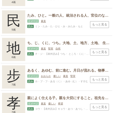
4画
民
たみ、ひと。一般の人、統治される人、官位のない人。
イメージ
素直
もっと見る
読み
ミン・たみ・た・ひと・み・みたみ・もと
5画
地
ち、じ、くに、つち。大地、土、地方、土地、 生来のもの、本来身に備わっている性質、人の肌、きめ、加工や細工の土台、基となって支えている部分。
イメージ
素直
堅実
自然
もっと見る
読み
チ・ジ・【表外読み】つち・ ところ・くに・ただ
6画
步
あるく、あゆむ、前に進む。月日が流れる。物事が進行する、進み具合、進捗、程度、段階。歩き方、進み方。
イメージ
おおらか
優しい
素直
堅実
もっと見る
読み
ホ・ブ・フ・ある（く）・あゆ（む）・すすむ
7画
孝
親によく仕える子。親を大切にすること。祖先を大切にすること、祖先を手厚くまつること。親や祖先から考えや目標などを受け継いだ人。
イメージ
素直
優しい
希望
もっと見る
読み
コウ・【表外読み】キョウ・あつ・あつし・たか・たかし・なり・のり・みち・もと・ゆき・よし
7画