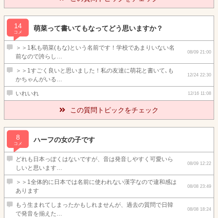
14
萌菜って書いてもなってどう思いますか？
コメ
＞＞1私も萌菜(もな)という名前です！学校であまりいない名
08/09 21:00
前なので誇らし…
＞＞1すごく良いと思いました！私の友達に萌花と書いて､も
12/24 22:30
かちゃんがいる…
いれいれ
12/16 11:08
この質問トピックをチェック
8
ハーフの女の子です
コメ
どれも日本っぽくはないですが、音は発音しやすく可愛いら
08/09 12:22
しいと思います…
＞＞1全体的に日本では名前に使われない漢字なので違和感は
08/08 23:49
あります
もう生まれてしまったかもしれませんが、過去の質問で日韓
08/08 18:24
で発音を揃えた…