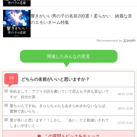
響きがいい男の子の名前200選！柔らかい、綺麗な音
のエモいネーム特集
Recommended by
関連したみんなの意見
19
どちらの名前がいいと思いますか？
コメ
初めまして、アプリ小説を書いていて恋人も子供も居ないで
08/10 13:56
すが、自分が真…
愛ちゃんですね。きららちゃんもあきらめきれないならば、
08/03 16:09
愛輝であいらち…
愛が良いと思います！！しかし、「あい」だと勘違いされて
07/28 21:42
しまいやすいと…
この質問トピックをチェック