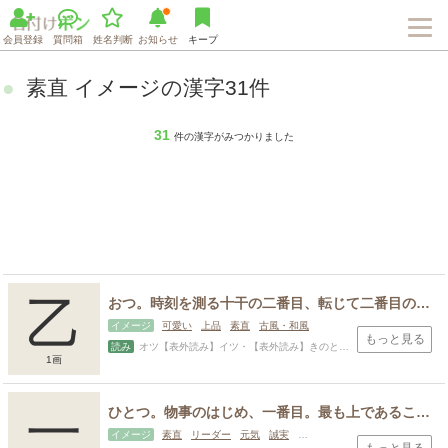
会員登録
質問箱
姓名判断
お知らせ
キープ
素直 イメージの漢字31件
31
件の漢字がみつかりました
乙
おつ。時刻を測る十干の二番目、転じて二番目のものを指す。幼い、かわいい。
イメージ
可愛い
上品
素直
古風・和風
もっと見る
読み
オツ【表外読み】イツ・【表外読み】きのと・ おと・お・き・くに・たか・つぎ・つぐ・と・とどむ
1画
一
ひとつ。物事のはじめ、一番目。最も上であること。始める、始まる。まとまった物事。
イメージ
素直
リーダー
元気
誠実
古風・和風
正月