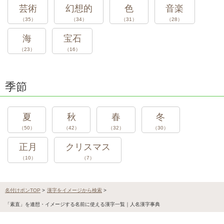
芸術
幻想的
色
音楽
（35）
（34）
（31）
（28）
海
宝石
（23）
（16）
季節
夏
秋
春
冬
（50）
（42）
（32）
（30）
正月
クリスマス
（10）
（7）
名付けポンTOP
>
漢字をイメージから検索
>
「素直」を連想・イメージする名前に使える漢字一覧｜人名漢字事典