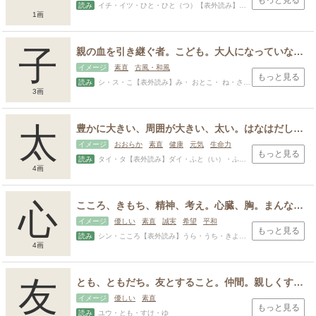
もっと見る
読み
イチ・イツ・ひと・ひと（つ）【表外読み】はじ（め）・い・おさむ・くに・すすむ・ただ・ち・のぶ・はじむ・はじめ・ひ・ひじ・ひで・ひとし・まこと・まさし・もと・か・かず・かた・かつ
1画
子
親の血を引き継ぐ者。こども。大人になっていない者。養育する者。成人した男子の敬称、または自称。 思想家や哲学者の敬称（君子、孔子など）。その他に慈しむ、愛するという意味も
イメージ
素直
古風・和風
もっと見る
読み
シ・ス・こ【表外読み】み・ おとこ・ ね・さね・しげ・しげる・ただ・たね・たか・ちか・つぐ・とし・ね・み・みる・やす
3画
太
豊かに大きい、周囲が大きい、太い。はなはだしい。非常に。尊い人物、身分が高い人物の呼び名に添える語（太閤、皇太后）
イメージ
おおらか
素直
健康
元気
生命力
もっと見る
読み
タイ・タ【表外読み】ダイ・ふと（い）・ふと（る）【表外読み】はなは（だ）・うず・おお・しろ・たか・と・ひろ・ひろし・ふと・ふとし・ます・み・もと
4画
心
こころ、きもち、精神、考え。心臓、胸。まんなか、中央、物事の中心、大事なこと、要。
イメージ
優しい
素直
誠実
希望
平和
もっと見る
読み
シン・こころ【表外読み】うら・うち・きよ・ご・ここ・ごり・さね・なか・まな・み・むね・もと
4画
スポンサードリンク
友
とも、ともだち。友とすること。仲間。親しくする、仲良くする、付き合う。仲が良い様子。助け合う様子。
イメージ
優しい
素直
もっと見る
読み
ユウ・とも・すけ・ゆ