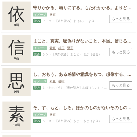
依
寄りかかる、頼りにする。もたれかかる。よりどころにする、根拠にする。従う。そのまま、元のまま、以前のまま、昔ながら。はっきりしない、ぼんやりしている。弱いものを大切にする。助ける。
イメージ
素直
もっと見る
読み
イ・エ・【表外読み】よ（る）・より
8画
信
まこと、真実。嘘偽りがないこと、本当。信じる、真であると思うこと。明らかにする、つまびらかにする。便り、手紙、合図。神仏を信じる、帰依する。しるし、あかし。
イメージ
素直
誠実
堅実
もっと見る
読み
シン・【表外読み】まこと・ まか（せる）・ たよ（り）・あき・あきら・こと・さだ・さね・し・しの・しげ・ただ・ちか・とき・とし・のぶ・のぶる・まさ・みち
9画
思
し、おもう。ある感情や意識をもつ、想像する、願う、恋慕う相手を頭に浮かべる、心配して頭に浮かべる、回想する、推量する、感情や評価を持つ
イメージ
素直
芸術
もっと見る
読み
シ・おも（う）【表外読み】おぼ（しい）・こと
9画
素
そ、す、もと、しろ。ほかのものがないそのものだけの状態、名詞についてについてありのまま、みすぼらしい、形容詞について度が過ぎているさま。
イメージ
素直
もっと見る
読み
ソ・ス・【表外読み】もと・ もと（より）・ しろ（い）・しろ・しろし・すなお・はじめ・もと
10画