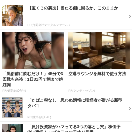
【宝くじの裏技】当たる側に回るか、このままか
PR(合同会社デジタルファーム )
「風俗前に飲むだけ！」45分で3
空港ラウンジを無料で使う方法
回戦も余裕！1日31円で朝まで絶
好調
PR(健商株式会社)
PR(クレディセゾン)
「たばこ税なし」思わぬ朗報に喫煙者が群がる新型
タバコ
PR(株式会社HAL)
「負け投資家がハマってる3つの落とし穴」株価予