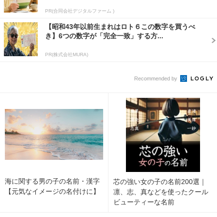
PR(合同会社デジタルファーム )
【昭和43年以前生まれはロト６この数字を買うべ
き】6つの数字が「完全一致」する方...
PR(株式会社MURA)
Recommended by
海に関する男の子の名前・漢字
芯の強い女の子の名前200選｜
【元気なイメージの名付けに】
凛、志、真などを使ったクール
ビューティーな名前