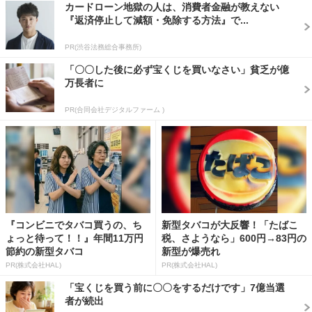
カードローン地獄の人は、消費者金融が教えない
『返済停止して減額・免除する方法』で...
PR(渋谷法務総合事務所)
「〇〇した後に必ず宝くじを買いなさい」貧乏が億
万長者に
PR(合同会社デジタルファーム )
『コンビニでタバコ買うの、ち
新型タバコが大反響！「たばこ
ょっと待って！！』年間11万円
税、さようなら」600円→83円の
節約の新型タバコ
新型が爆売れ
PR(株式会社HAL)
PR(株式会社HAL)
「宝くじを買う前に〇〇をするだけです」7億当選
者が続出