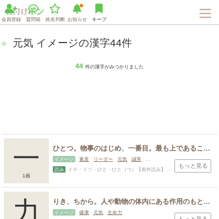
会員登録
質問箱
姓名判断
お知らせ
キープ
元気 イメージの漢字44件
44
件の漢字がみつかりました
一
ひとつ。物事のはじめ、一番目。最も上であること。始める、始まる。まとまった物事。
イメージ
素直
リーダー
元気
誠実
古風・和風
正月
もっと見る
読み
イチ・イツ・ひと・ひと（つ）【表外読み】はじ（め）・い・おさむ・くに・すすむ・ただ・ち・のぶ・はじむ・はじめ・ひ・ひじ・ひで・ひとし・まこと・まさし・もと・か・かず・かた・かつ
1画
力
りき、ちから。人や動物の体内にある作用のもとになるもの、本来そなわっていて発揮が期待できるもの、ほかに影響をあたえるもの。
イメージ
健康
元気
生命力