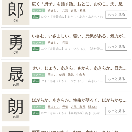
郎
広く「男子」を指す語。おとこ、おのこ。夫、息子など特に若い男性を指す
イメージ
勇ましい
元気
古風・和風
もっと見る
読み
ロウ・【表外読み】おとこ・あき・あきら・お
9画
勇
いさむ、いさましい、強い。元気がある、気力がある、思い切りがいい、潔い。勇み立つ、奮い立つ。非常に強い兵士、兵士。
イメージ
勇ましい
元気
もっと見る
読み
ユウ【表外読み】ヨウ・いさ（む）【表外読み】つよ（い）・いさ・いさお・いさまし・いさみ・いさむ・お・さ・そよ・たけ・たけし・とし・はや・よ
9画
晟
せい、じょう、あきら、さかん。あきらか。日光が降り注ぐさま。明るく前向きなもののたとえ。
イメージ
明るい
健康
元気
生命力
もっと見る
読み
セイ・あき（らか）・さか（ん）・あきら・てる・まさ
10画
スポンサードリンク
朗
ほがらか。あきらか。性格が明るく、ほがらかな様。曇り、にごりのない美しい様子。素直、わだかまりがなく、心が澄んでいる。高らか、高らかに。よく通る声、はっきりしている様子。
イメージ
勇ましい
元気
古風・和風
明るい
もっと見る
読み
ロウ・ほが（らか）【表外読み】あき（らか）・ たか（らか）・あき・あきら・お・さえ・とき・ほがら
10画