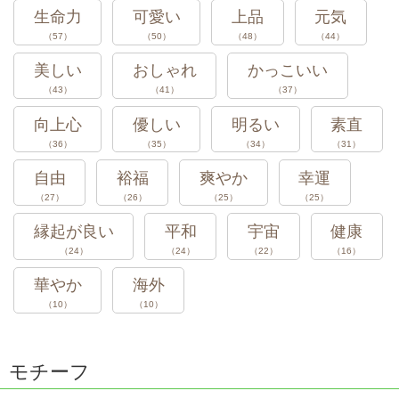
生命力
可愛い
上品
元気
（57）
（50）
（48）
（44）
美しい
おしゃれ
かっこいい
（43）
（41）
（37）
向上心
優しい
明るい
素直
（36）
（35）
（34）
（31）
自由
裕福
爽やか
幸運
（27）
（26）
（25）
（25）
縁起が良い
平和
宇宙
健康
（24）
（24）
（22）
（16）
華やか
海外
（10）
（10）
モチーフ