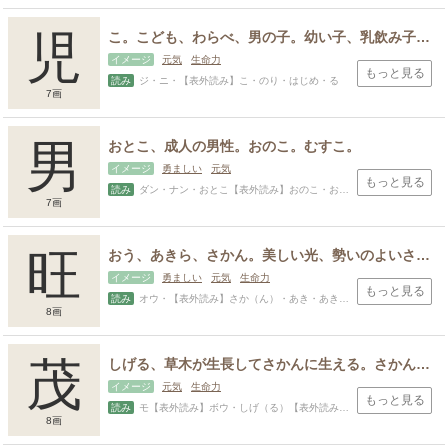
児
こ。こども、わらべ、男の子。幼い子、乳飲み子。若者、青年。親から見た子供、むすめ、むすこ。
イメージ
元気
生命力
もっと見る
読み
ジ・ニ・【表外読み】こ・のり・はじめ・る
7画
スポンサードリンク
男
おとこ、成人の男性。おのこ。むすこ。
イメージ
勇ましい
元気
もっと見る
読み
ダン・ナン・おとこ【表外読み】おのこ・お・おと
7画
旺
おう、あきら、さかん。美しい光、勢いのよいさま。堂々とした貫録や魅力のあるもののたとえ。
イメージ
勇ましい
元気
生命力
もっと見る
読み
オウ・【表外読み】さか（ん）・あき・あきら・お
8画
茂
しげる、草木が生長してさかんに生える。さかん、勢いがある。よい、優れている、立派な、美しい。（人が）才能がある、徳がある。努力する。
イメージ
元気
生命力
もっと見る
読み
モ【表外読み】ボウ・しげ（る）【表外読み】すぐ（れる）・あり・いかし・し・しく・しげ・しげい・しげみ・しげる・たか・とお・とも・とよ・もち・もと・ゆた
8画