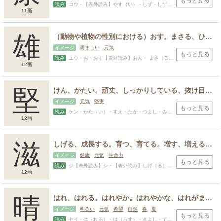
もっと見る
読み
コウ・【表外読み】やす（い）・しず・しずか・みち・やす・やすし・よし
11画
雄
（動物や植物の性別における）おす。まさる、ひいでる、すぐれる。優れた人。強い、雄々しい、いさましい。勝つ、勝ち。強さ。勢いがあること、盛ん。
イメージ
勇ましい
元気
もっと見る
読み
ユウ・お・おす【表外読み】おん・ まさ（る）・かず・かた・かつ・たか・たけ・たけし・のり・よし
12画
堅
けん、かたい。頑丈、しっかりしている、抜け目がない、自分本位、ガチの語源がっちり。
イメージ
元気
堅実
もっと見る
読み
ケン・かた（い）・すえ・たか・つよし・み・よし・かき・かた・かたし
12画
滋
しげる、成長する。育つ、育てる。増す、増える、増加する。ますます、いよいよ。うるおう、うるおす、養分を与える。うまい、味がよい、栄養がある。うまみ。
イメージ
健康
元気
生命力
もっと見る
読み
ジ【表外読み】シ・【表外読み】しげ（る）・ ま（す）・あさ・しげ・しげし・しげる・ふさ・ます
12画
晴
はれ、はれる。はれやか。はれやかな、はれがましい。空に雲がなく青空が広がる様子。雲が消え去る、雨や雪がやむ。悩みや心配がなくなる。はらす、不安や悩みをなくす
イメージ
明るい
元気
希望
自然
春
夏
もっと見る
読み
セイ・は（れる）・は（らす）・きよし・てる・なり・はる・はれ