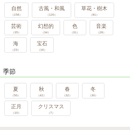
自然
古風・和風
草花・樹木
（158）
（120）
（81）
芸術
幻想的
色
音楽
（35）
（34）
（31）
（28）
海
宝石
（23）
（16）
季節
夏
秋
春
冬
（50）
（42）
（32）
（30）
正月
クリスマス
（10）
（7）