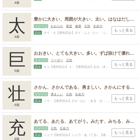
4画
太
豊かに大きい、周囲が大きい、太い。はなはだしい。非常に。尊い人物、身分が高い人物の呼び名に添える語（太閤、皇太后）
イメージ
おおらか
素直
健康
元気
生命力
もっと見る
読み
タイ・タ【表外読み】ダイ・ふと（い）・ふと（る）【表外読み】はなは（だ）・うず・おお・しろ・たか・と・ひろ・ひろし・ふと・ふとし・ます・み・もと
4画
巨
おおきい、とても大きい。多い。ずば抜けて優れた、偉大な。
イメージ
リーダー
元気
もっと見る
読み
キョ【表外読み】コ・【表外読み】おお（きい）・ おお（い）・お・おお・なお・まさ・み
5画
壮
さかん、さかんである、勇ましい。さかんにする。大きい、立派。年が若く、元気な男性、若者。三十歳前後の男性。
イメージ
勇ましい
元気
生命力
もっと見る
読み
ソウ・【表外読み】さか（ん）・あき・お・さかり・たけ・たけし・たける・まさ・もり
6画
充
あてる、あたる、あてがう。みたす、みちる、みつ、中身がいっぱいになる。ふさぐ、おおう、かぶさる。不足した部分に詰め込む、あてがう、あてはめる。備える、備わる。多い。
イメージ
元気
生命力
もっと見る
読み
ジュウ【表外読み】シュウ・あ（てる）【表外読み】み（ちる）・ み（たす）・ み（つ）・あつ・たかし・まこと・み・みち・みつ・みつる
6画