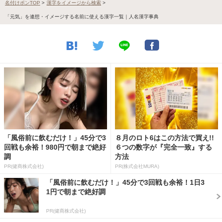
名付けポンTOP
>
漢字をイメージから検索
>
「元気」を連想・イメージする名前に使える漢字一覧｜人名漢字事典
「風俗前に飲むだけ！」45分で3
８月のロト6はこの方法で買え!!
回戦も余裕！980円で朝まで絶好
６つの数字が『完全一致』する
調
方法
PR(健商株式会社)
PR(株式会社MURA)
「風俗前に飲むだけ！」45分で3回戦も余裕！1日3
1円で朝まで絶好調
PR(健商株式会社)