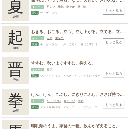
夏
四季のひとつである、なつ。大きい、さかんな。中国の王朝または国名。または中国の自称、中国のひとを指すことも。
イメージ
明るい
元気
爽やか
夏
海
もっと見る
読み
カ・ゲ・なつ・
10画
起
おきる、おこる。立つ、立ち上がる。立てる、立たせる、起き上がる、高くせりあがる、持ち上げる。活動を始める、盛んにする。出発する。始める、起こす。
イメージ
元気
生命力
もっと見る
読み
キ・お（きる）・お（こる）・お（こす）【表外読み】た（つ）・おき・たつ・ゆき・かず
10画
晋
すすむ、勢いよくすすむ。抑える。
イメージ
元気
もっと見る
読み
シン・すす（む）・あき・くに・すすむ・ゆき
10画
拳
けん、げん、こぶし。にぎりこぶし、ささげ持つ、素手でおこなう武術、指の形で勝敗を決める遊戯、手を強くにぎりしめること。
イメージ
かっこいい
勇ましい
元気
もっと見る
読み
ケン【表外読み】ゲン・こぶし・かたし・つとむ
10画
哺乳類のうま。家畜の一種。数をかぞえること。大きいもの、悪いものの例え