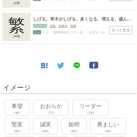
12画
繁
しげる、草木がしげる。多くなる、増える。盛んになる。忙しい。煩わしい。むやみに多い、回数が多い。
イメージ
元気
生命力
自然
もっと見る
読み
ハン・【表外読み】しげ（る）・ わずら（わしい）・えだ・しげ・しげる・とし
16画
スポンサードリンク
イメージ
希望
おおらか
リーダー
（90）
（77）
（74）
堅実
誠実
聡明
勇ましい
（69）
（64）
（62）
（60）