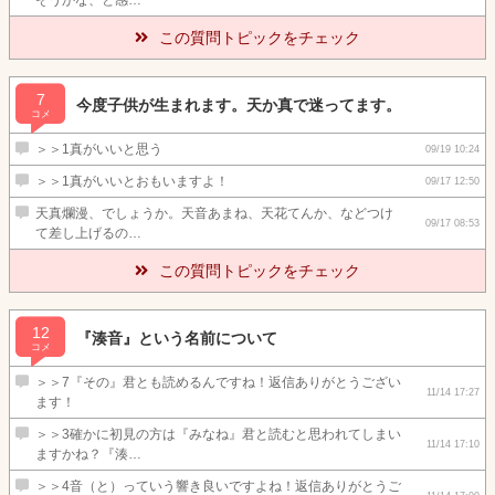
そうかな、と感…
この質問トピックをチェック
7
今度子供が生まれます。天か真で迷ってます。
コメ
＞＞1真がいいと思う
09/19 10:24
＞＞1真がいいとおもいますよ！
09/17 12:50
天真爛漫、でしょうか。天音あまね、天花てんか、などつけ
09/17 08:53
て差し上げるの…
この質問トピックをチェック
12
『湊音』という名前について
コメ
＞＞7『その』君とも読めるんですね！返信ありがとうござい
11/14 17:27
ます！
＞＞3確かに初見の方は『みなね』君と読むと思われてしまい
11/14 17:10
ますかね？『湊…
＞＞4音（と）っていう響き良いですよね！返信ありがとうご