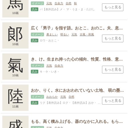
馬
イメージ
元気
生命力
自然
秋
もっと見る
読み
バ【表外読み】メ・ マ・うま・ま・たけし
10画
郞
広く「男子」を指す語。おとこ、おのこ。夫、息子など特に若い男性を指す
イメージ
勇ましい
明るい
元気
古風・和風
もっと見る
読み
ロウ・おとこ・
10画
氣
き、け。生まれ持った心の傾向、性質、性格、意欲、関心、物事に影響を受けて変わる感情、情緒、意識、注意力、配慮、気力、味わいや香り、精気、雰囲気
イメージ
元気
生命力
もっと見る
読み
キ・ケ・いき・
10画
陸
おか、りく。水におおわれていない土地、 硯の墨をする部分、風呂場で体を洗う場所、流し場、尊重する、尊い人物。
イメージ
おおらか
元気
自然
もっと見る
読み
リク【表外読み】ロク・【表外読み】おか・ くが・あつ・あつし・たか・たかし・ひとし・みち・む・むつ
11画
盛
もる、高く積み上げる、器のなかに入れる。もられたもの、神仏への供えもの。さかん。さかんになる、勢いが強い、盛り立てる。多い、広く大きい。若い、人の一生における充実した時期。
イメージ
元気
生命力