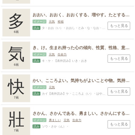
多
おおい、おおく、おおくする、増やす。たとする、価値が高いものと認める、ありがたく思う。ほめる。勝ること、重んじること。厚く、深く。まさに、まさしく、ただ、ただそれのみ。
イメージ
元気
裕福
もっと見る
読み
タ・おお（い）・おおし・とみ・な・なお・まさ・まさる・かず
6画
気
き、け。生まれ持った心の傾向、性質、性格、意欲、関心、物事に影響を受けて変わる感情、情緒、意識、注意力、配慮、気力、味わいや香り、精気、雰囲気
イメージ
元気
生命力
もっと見る
読み
キ・ケ・【表外読み】いき・おき
6画
快
かい、こころよい。気持ちがよいことや物。気持ちよく感じられる、さわやか、好ましい、感じがよい、気さくなさま。
イメージ
元気
もっと見る
読み
カイ【表外読み】ケ・こころよ（い）・はや・やす・よし
7画
壯
さかん、さかんである、勇ましい。さかんにする。大きい、立派。年が若く、元気な男性、若者。三十歳前後の男性。
イメージ
勇ましい
元気
生命力
もっと見る
読み
ソウ・さか（ん）・
7画