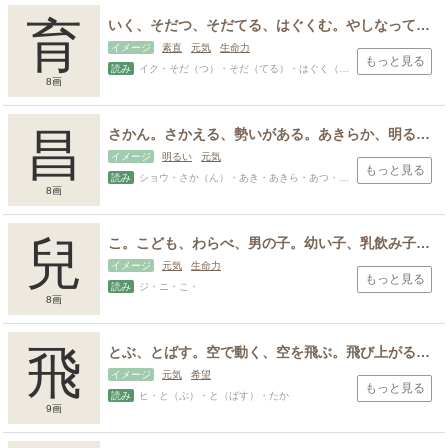
育
いく、そだつ、そだてる、はぐくむ。やしなってみちびく。成長する。
イメージ
素直
元気
生命力
もっと見る
読み
イク・そだ（つ）・そだ（てる）・はぐく（む）・すけ・なり・なる・やす
8画
昌
さかん。さかえる、勢いがある。あきらか、明るい。よい、美しい、立派。日の光。
イメージ
明るい
元気
もっと見る
読み
ショウ・さか（ん）・あき・あきら・あつ・あや・さかえ・すけ・まさ・まさし・まさる・ます・よ・よし
8画
兒
こ。こども、わらべ、男の子。幼い子、乳飲み子。若者、青年。親から見た子供、むすめ、むすこ。
イメージ
元気
生命力
もっと見る
読み
ジ・ニ・こ・
8画
飛
とぶ、とばす。空で動く、空を飛ぶ。飛び上がる、飛び散る。早く行く、急な。空を飛ぶように早いこと。超える。伝わる。高い、高いところにある。
イメージ
元気
希望
もっと見る
読み
ヒ・と（ぶ）・と（ばす）・たか
9画