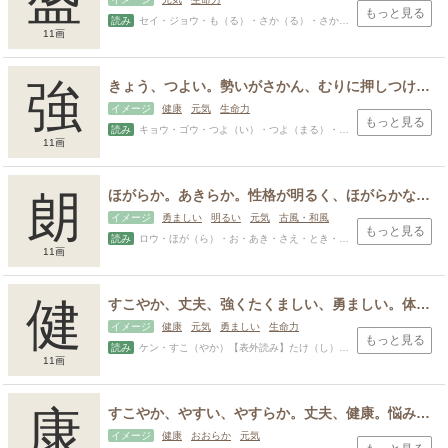
もっと見る
読み
セイ・ジョウ・も（る）・さか（る）・さか（ん）・さかり・しげ・しげる・たけ・もり
11画
スポンサードリンク
強
きょう、つよい。勢いがさかん、むりに押しつける、しいる、数量を表す名詞などについて、端数を切り捨てた数字を指す。
イメージ
健康
元気
生命力
もっと見る
読み
キョウ・ゴウ・つよ（い）・つよ（まる）・つよ（める）・し（いる）【表外読み】こわ（い）・ したた（か）・ つと（め・あつ・かつ・こわ・すね・たけ・つとむ・つよ・つよし
11画
朗
ほがらか。あきらか。性格が明るく、ほがらかな様。曇り、にごりのない美しい様子。素直、わだかまりがなく、心が澄んでいる。高らか、高らかに。よく通る声、はっきりしている様子。
イメージ
勇ましい
明るい
元気
古風・和風
もっと見る
読み
ロウ・ほが（ら）・お・あき・さえ・とき・あきら
11画
健
すこやか、丈夫、強くたくましい、勇ましい。体が丈夫、元気が良い。丈夫にする。力が強い。したたか、強くしっかりしている。はなはだしく、ひどく。たけている、能力がある。
イメージ
健康
元気
勇ましい
生命力
もっと見る
読み
ケン・すこ（やか）【表外読み】たけ（し）・ したた（か）・かつ・きよ・きよし・たけ・たけし・たける・たつ・たて・たる・つよ・つよし・とし・まさる・やす
11画
康
すこやか、やすい、やすらか。丈夫、健康。悩みのない穏やかな心の状態であること、やすい。やすらかになる、安心する、やすんずる。和らぐ、楽しむ、楽しい。
イメージ
健康
おおらか
元気