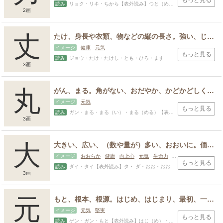
もっと見る
読み
リョク・リキ・ちから【表外読み】つと（める）・いさお・いさむ・お・ちか・つとむ・よし・り・か
2画
丈
たけ、身長や衣類、物などの縦の長さ。強い、じょうぶ、しっかりしている。土地の面積や形状をはかる。じょう、尺貫法の長さの単位。老人、長老の敬称。
イメージ
健康
元気
もっと見る
読み
ジョウ・たけ・たけし・とも・ひろ・ます
3画
丸
がん、まる。角がない、おだやか、かどかどしくない、魚などを団子状にしたもの、丸薬の略。
イメージ
元気
もっと見る
読み
ガン・まる・まる（い）・まる（める）【表外読み】たま・たま・まろ
3画
大
大きい、広い、（数や量が）多い、おおいに。価値がある、重要である。優れた、立派な。非常に、はなはだ、たくさん。（力や勢力が）強い、久しい。等級、位が高いこと。
イメージ
おおらか
健康
向上心
元気
生命力
平和
もっと見る
読み
ダイ・タイ【表外読み】タ・ ダ・おお・おお（きい）・おお（いに）・お・おおき・た・たかし・たけし・とも・なが・はじめ・はる・ひろ・ひろし・ふと・まさ・まさる・もと・ゆき・ゆたか
3画
スポンサードリンク
元
もと、根本、根源。はじめ、はじまり、最初、一番。元号の最初の年。首長、君主、第一の人。かしら、こうべ、頭、首。大きい。正しい。美しい。
イメージ
元気
堅実
もっと見る
読み
ゲン・ガン・もと【表外読み】はじ（め）・あさ・ちか・つかさ・なが・はじむ・はじめ・はる・まさ・もと・ゆき・よし