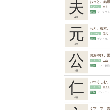
夫
イメージ
堅実
読み
フ・フウ【
4画
元
イメージ
元気
読み
ゲン・ガン・もと
4画
公
イメージ
上品
読み
コウ【表外読み】ク・お
4画
仁
イメージ
勇ま
読み
ジン・ニ・【表外読み】ニン
4画