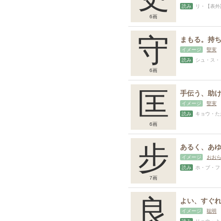
読み
リ・【表外
6画
守
イメージ
堅実
読み
シュ・ス・
6画
匡
イメージ
堅実
読み
キョウ・た
6画
步
イメージ
おお
読み
ホ・ブ・フ
7画
良
イメージ
聡明