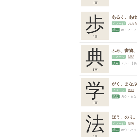
8画
歩
イメージ
おお
読み
ホ・ブ・フ
8画
典
イメージ
聡明
読み
テン・【表外
8画
学
イメージ
聡明
読み
ガク・まな
8画
法
イメージ
堅実
読み
ホウ・ハッ・
8画