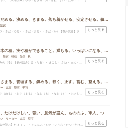
】やや・あきら・お・さね・すけ・たか・つぎ・つか・つかさ・なおし・なか・なが・ながし・はる・ひこ・ひさ・ふみ・まこと・み・よし・ら・ろ・かず・かた
さだまる、さだめる。決める、きまる。落ち着かせる、安定させる。鎮まる、落ち着く。決まり、規則、さだめ。一定に落ち着いて動かないこと。きっと、必ず。さだか、はっきりしている、明らかである。
堅実
もっと見る
だ（める）・さだ（まる）・さだ（か）【表外読み】き（まる）・さだ・さだむ・さだめ・つら・また・やす
草木の実。草木の種。実や種ができること。満ちる。いっぱいになる、栄える、充実する、足りる、豊かになる。満たす、実る。富み。まこと、本当のこと、偽りのないこと。まことに、本当に。
力
堅実
裕福
自然
秋
もっと見る
【表外読み】み（ちる）・ まこと・ さね・ まめ・これ・さね・ちか・つね・なお・のり・ま・みつ・みのる・みる
おさめる、おさまる、管理する、鎮める。裁く、正す。営む、整える。世の中を治める。つかさどる、取り仕切る。病気やけがを治す、治療する、なおる。比べる、匹敵する。助ける。さかん、盛んになる。
ダー
誠実
堅実
平和
もっと見る
る）・おさ（まる）・なお（る）・なお（す）・おさむ・さだ・ず・ただす・つぐ・とお・のぶ・はる・よし
強く勇ましい、たけだけしい。強い、意気が盛ん。もののふ、軍人、つわもの。いくさ、戦い、戦争。軍事、戦力。武器、兵器。しのぐ、超える。
しい
リーダー
誠実
堅実
もっと見る
読み】たけ（し）・ もののふ・いさ・いさむ・たつ・たけ・たけし・たける・ふか