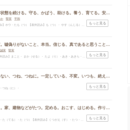
スポンサードリンク
たもつ、ある状態を続ける。守る、かばう、助ける。養う、育てる。安らかにする。大切に世話をする、お守りをする。責任をもって引き受ける。付き添う。頼む。とりで。
らか
堅実
平和
もっと見る
・たも（つ）【表外読み】も（つ）・ やす（んじる）・お・たもつ・まもる・もち・もり・やす・やすし・より
まこと、真実。嘘偽りがないこと、本当。信じる、真であると思うこと。明らかにする、つまびらかにする。便り、手紙、合図。神仏を信じる、帰依する。しるし、あかし。
誠実
堅実
もっと見る
と・ まか（せる）・ たよ（り）・あき・あきら・こと・さだ・さね・し・しの・しげ・ただ・ちか・とき・とし・のぶ・のぶる・まさ・みち
いつも変わらない、つね、つねに。一定している、不変。いつも、絶えず。久しい、永久に。
もっと見る
・つね（に）・
たつ、たてる。家、建物などがたつ。定める。おこす、はじめる。作りあげる、なす。作る、設ける。申し上げる、申し立てる。くつがえす、水をこぼす。
もっと見る
（てる）・た（つ）【表外読み】くつがえ（す）・たつ・たつる・たて・たけ・たけし・たける