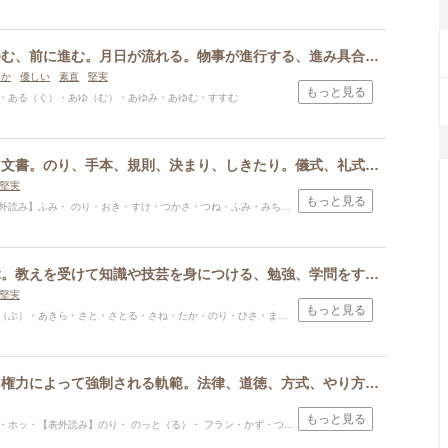
あるく、あゆむ、前に進む。月日が流れる。物事が進行する、進み具合、進捗、程度、段階。歩き方、進み方。
らか
優しい
素直
堅実
もっと見る
・ある（く）・あゆ（む）・あゆみ・あゆむ・すすむ
ふみ、書物、文書。のり、手本、規則、決まり、しきたり。儀式、礼式、つね、いつもと変わらず同じであること。整っている。つかさどる。物を質に入れること。
堅実
もっと見る
読み】ふみ・ のり・おき・すけ・つかさ・つね・ふみ・みち・もり・よし・より
がく、まなぶ。教えを受けて知識や技芸を身につける、勉強、学問をする、経験を通して知識や知恵を得る、わかる、まねる
堅実
もっと見る
（ぶ）・あきら・さと・さとる・さね・たか・のり・ひさ・まなぶ・みち
ほう、のり。権力によって強制される軌範。法律、道徳、方式、やり方、仏法、仏教、仏典、距離、寸法、建築分野において垂直を基準とした傾斜の度合いや面。
もっと見る
ホッ・【表外読み】のり・ のっと（る）・ フラン・かず・つね・はかる