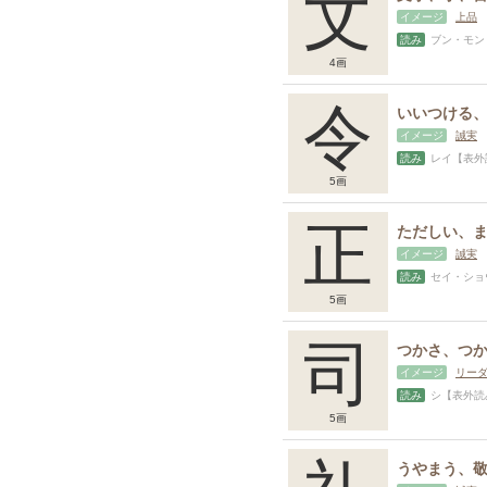
文
イメージ
上品
読み
ブン・モン・ふみ【表
4画
令
イメージ
誠実
読み
レイ【表外読み
5画
正
イメージ
誠実
読み
セイ・ショウ・ただ（
5画
司
イメージ
リー
読み
シ【表外読み】
5画