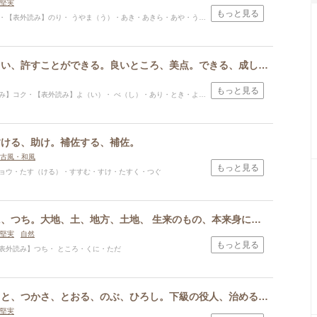
堅実
もっと見る
み】のり・ うやま（う）・あき・あきら・あや・うや・なり・のり・ひろ・ひろし・まさ・まさし・みち・ゆき・よし・れ・かた
よい、よろしい、許すことができる。良いところ、美点。できる、成しえる。聞き入れる、～してよいとする。～べし、するべきである。
もっと見る
】コク・【表外読み】よ（い）・ べ（し）・あり・とき・よく・よし・より
すける、助け。補佐する、補佐。
古風・和風
もっと見る
ョウ・たす（ける）・すすむ・すけ・たすく・つぐ
ち、じ、くに、つち。大地、土、地方、土地、 生来のもの、本来身に備わっている性質、人の肌、きめ、加工や細工の土台、基となって支えている部分。
堅実
自然
もっと見る
表外読み】つち・ ところ・くに・ただ
り、おさ、さと、つかさ、とおる、のぶ、ひろし。下級の役人、治める。懸命に仕事をしていた役人が由来のため、誠実で努力をするもののたとえ。
堅実