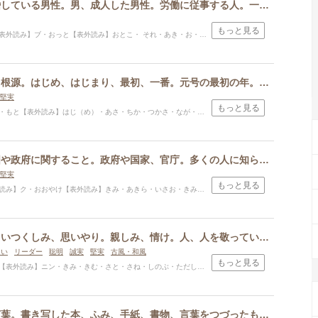
おっと、結婚している男性。男、成人した男性。労働に従事する人。一人前の男性、立派な男性。
もっと見る
表外読み】ブ・おっと【表外読み】おとこ・ それ・あき・お・すけ
もと、根本、根源。はじめ、はじまり、最初、一番。元号の最初の年。首長、君主、第一の人。かしら、こうべ、頭、首。大きい。正しい。美しい。
堅実
もっと見る
【表外読み】はじ（め）・あさ・ちか・つかさ・なが・はじむ・はじめ・はる・まさ・もと・ゆき・よし
おおやけ。国や政府に関すること。政府や国家、官庁。多くの人に知られること、明らかなこと、表向きのこと。かたよらない、正しい、中立な。天子、天皇、君主など身分の高い人
堅実
もっと見る
おやけ【表外読み】きみ・あきら・いさお・きみ・きん・さと・ただ・ただし・たか・とおる・とも・なお・ひと・ひろ・まさ・ゆき
いつくしむ、いつくしみ、思いやり。親しみ、情け。人、人を敬っていう語。人のこころ、人道。徳をそなえた人のこと。
しい
リーダー
聡明
誠実
堅実
古風・和風
もっと見る
・きみ・きむ・さと・さね・しのぶ・ただし・と・とよ・のぶ・のり・ひさし・ひと・ひとし・ひろし・まさ・まさし・み・めぐみ・めぐむ・やすし・よし
文字、字、言葉。書き写した本、ふみ、手紙、書物、言葉をつづったもの。あや、いろどり、模様。外見の美しさ。おきて、決まり、礼儀。学問、芸術、教養。