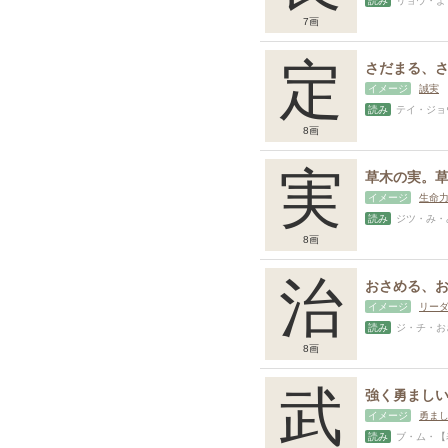
読み
リョウ・よ（い）【表外読み
7画
定
イメージ
誠実
読み
テイ・ジョウ・さ
8画
実
イメージ
生命
読み
ジツ・み・みの（る）
8画
治
イメージ
リー
読み
ジ・チ・おさ（め
8画
武
イメージ
勇ま
読み
ブ・ム・【表外