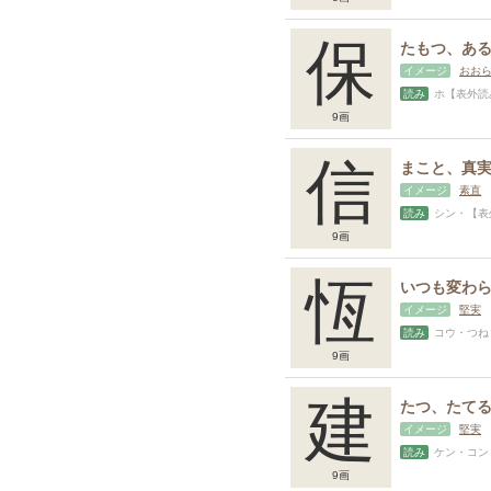
保
イメージ
おお
読み
ホ【表外読み】ホウ
9画
信
イメージ
素直
読み
シン・【表外読み】まこ
9画
恆
イメージ
堅実
読み
コウ・つね
9画
建
イメージ
堅実
読み
ケン・コン・た
9画