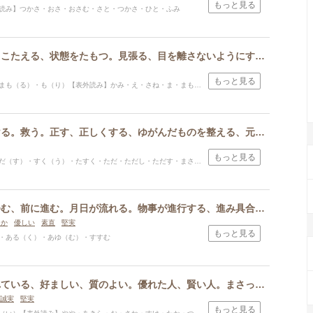
もっと見る
読み】つかさ・おさ・おさむ・さと・つかさ・ひと・ふみ
まもる。持ちこたえる、状態をたもつ。見張る、目を離さないようにする、番をする。かばう、保護する。侵略されないようにする、防衛する。かみ、地方の長官、役人。神仏のおまもり。子どもの世話をすること。
もっと見る
まも（る）・も（り）【表外読み】かみ・え・さね・ま・まもる・もれ
手伝う、助ける。救う。正す、正しくする、ゆがんだものを整える、元に戻す。悪いところを正しく改める。
もっと見る
だ（す）・すく（う）・たすく・ただ・ただし・ただす・まさ・まさし
スポンサードリンク
あるく、あゆむ、前に進む。月日が流れる。物事が進行する、進み具合、進捗、程度、段階。歩き方、進み方。
らか
優しい
素直
堅実
もっと見る
・ある（く）・あゆ（む）・すすむ
よい、すぐれている、好ましい、質のよい。優れた人、賢い人。まさっている。富んでいる、豊か。めでたい。おだやか、おとなしい、素直。愛情がある、やさしい。親切に。本当に、実に。
誠実
堅実
もっと見る