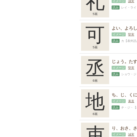
礼
イメージ
誠実
読み
レイ・ライ・【表外読
5画
可
イメージ
堅実
読み
カ【表外読み
5画
丞
じょう。た
イメージ
堅実
読み
ショウ・ジ
6画
地
イメージ
素直
読み
チ・ジ・【
6画
吏
イメージ
誠実