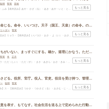
聡明
堅実
芸術
もっと見る
外読み】あや・ かざ（る）・あき・あや・いと・とも・のぶ・のり・ひさ・ひとし・ふ・ふむ・み・や・やす・ゆき・よし
スポンサードリンク
いいつける、命じる。命令、いいつけ。天子（国王、天皇）の命令。のり、決まり、法規、おきて。いましめ、教訓。立派な、良い。長、長官。
リーダー
堅実
もっと見る
】リョウ・【表外読み】いいつけ・ おさ・ よ（い）・おさ・なり・のり・はる・よし・れ
ただしい、まちがいない、まっすぐにする。確か。道理にかなう。ただす、直す、ただしくする。まさに、ちょうどその状態にあること。正月、ことのはじめ。本来の、本当の。
堅実
冬
正月
もっと見る
しい）・ただ（す）・まさ・あきら・おさ・きみ・さだ・ただ・ただし・たか・つら・なお・のぶ・まさし・よし・かみ
つかさ、つかさどる。役所、官庁。役人、官吏。役目を受け持つ、管理する、取り仕切る。うかがう、様子をうかがう。
ダー
聡明
堅実
もっと見る
ス・【表外読み】つかさ・ つかさど（る）・おさむ・じ・つとむ・もと・もり・かず
うやまう、敬意を表す、もてなす。社会生活を送る上で定められた行動規範、作法や行動。儀式。贈り物、感謝の気持ちを表す語。