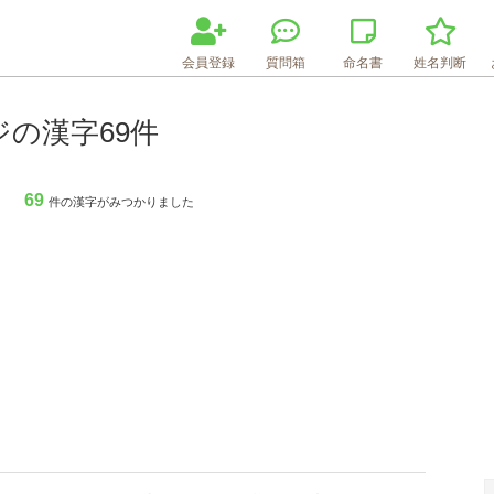
会員登録
質問箱
命名書
姓名判断
ジの漢字69件
69
件の漢字がみつかりました
Loaded
:
76.58%
/
Unmute